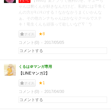
【Web】某アプリで無料のを。キューち
ネタバレ
ゃんは豹くんが好きなんだけど、私的には千隼く
んの方がｷｭﾝｷｭﾝする！なかなかうまくいかんな
ぁ。その他カンナちゃんはかなりクールでステ
キ！竜生くんも頑張って欲しいな(*´∇｀*)
★8
ナイス
コメント(0)
2017/05/05
くるは＠マンガ専用
【LINEマンガ2】
★1
ナイス
コメント(0)
2017/04/30