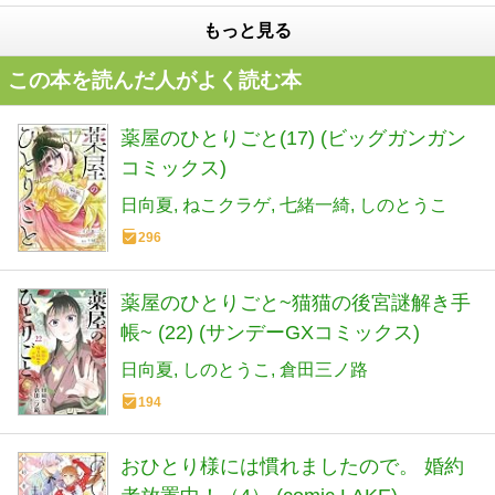
もっと見る
この本を読んだ人がよく読む本
薬屋のひとりごと(17) (ビッグガンガン
コミックス)
日向夏
ねこクラゲ
七緒一綺
しのとうこ
296
薬屋のひとりごと~猫猫の後宮謎解き手
帳~ (22) (サンデーGXコミックス)
日向夏
しのとうこ
倉田三ノ路
194
おひとり様には慣れましたので。 婚約