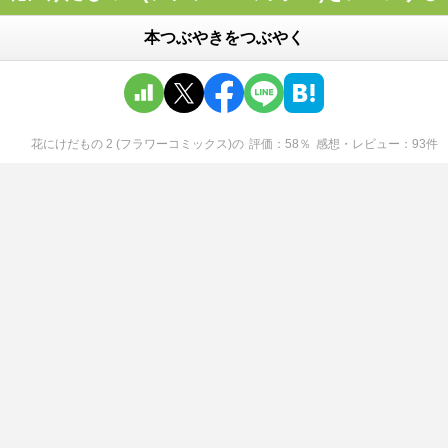
本つぶやきをつぶやく
花にけだもの 2 (フラワーコミックス)
の
評価
58
％
感想・レビュー
93
件