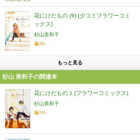
花にけだもの (9) (少コミフラワーコミ
ックス)
杉山美和子
291
もっと見る
杉山 美和子の関連本
花にけだもの 1 (フラワーコミックス)
杉山美和子
701