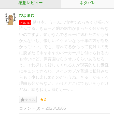
感想レビュー
ネタバレ
ぴよまむ
借り本。うーん…惰性でめっちゃ頑張って
ネタバレ
読んでる。きゅーと豹の魅力がまったく分からな
いのですよ。豹がなんできゅーに惚れたのかも分
かんないし、優しいイケメンなら千隼の方が断然
かっこいい。でも、濡れてるからって初対面の男
に脱ぎたてホヤホヤのパーカー押し付けられるの
も怖いけど。保育園ならタオルくらいあるだろ
う。それ探して貸してくれる方が現実的だし素直
にキュンできるわ。メインカプが普通に私好みな
らもう少し楽しめたのだろうね。きゅーがモテる
理由も分からない。わりとどこにでもいそうだけ
どね。続きねぇ…読むかー…。
★2
ナイス
コメント(0)
2023/10/05