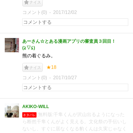
ナイス
コメント(0)
2017/12/02
あーさん☆とある漫画アプリの審査員３回目！
(⁠≧⁠▽⁠≦⁠)
熊の着ぐるみ。
★18
ナイス
コメント(0)
2017/10/27
AKIKO-WILL
無料版:千隼くんが沢山出るようになった
ネタバレ
ら断然千隼くんがよく見える。文化祭の手伝いし
ないし、すぐに居なくなる豹くんは久実じゃなく