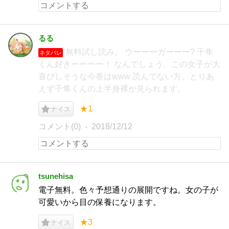
るる
無料試し読み。 ウーーーガーーー? 千隼
ネタバレ
くん好きーーーー！ なんでしょう、この女子が大
喜びしそうな今巻はwww 読んでない方、とりあ
えず千隼くんの上半身裸が見られます。
★1
ナイス
コメント(0)
2018/12/12
tsunehisa
電子無料。色々予想通りの展開ですね。女の子が
可愛いから目の保養になります。
★3
ナイス