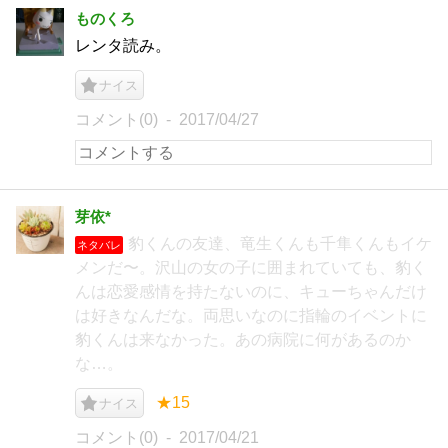
ものくろ
レンタ読み。
ナイス
コメント(0)
2017/04/27
芽依*
豹くんの友達、竜生くんも千隼くんもイケ
ネタバレ
メンだ〜。沢山の女の子に囲まれていても、豹く
んは恋愛感情を持たないのに、キューちゃんだけ
は好きなんだな。両思いなのに指輪のイベントに
豹くんは来なかった。あの病院に何があるのか
な…。
★15
ナイス
コメント(0)
2017/04/21