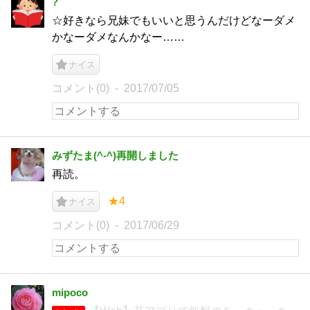
?
☆好きなら兄妹でもいいと思うんだけどなーダメ
かなーダメなんかなー……
ナイス
コメント(0)
2017/07/05
みずたま(^-^)再開しました
再読。
★4
ナイス
コメント(0)
2017/06/29
mipoco