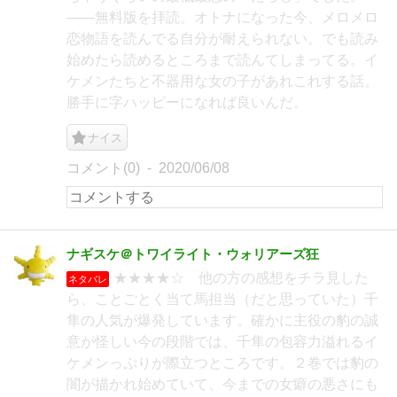
――無料版を拝読。オトナになった今、メロメロ
恋物語を読んでる自分が耐えられない。でも読み
始めたら読めるところまで読んてしまってる。イ
ケメンたちと不器用な女の子があれこれする話。
勝手に字ハッピーになれば良いんだ。
ナイス
コメント(0)
2020/06/08
ナギスケ＠トワイライト・ウォリアーズ狂
★★★★☆ 他の方の感想をチラ見した
ネタバレ
ら、ことごとく当て馬担当（だと思っていた）千
隼の人気が爆発しています。確かに主役の豹の誠
意が怪しい今の段階では、千隼の包容力溢れるイ
ケメンっぷりが際立つところです。２巻では豹の
闇が描かれ始めていて、今までの女癖の悪さにも