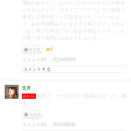
理由がありそう。ヒロインのキューちゃんが本当
にエロカワイイ。小さくてフワフワしてて頑張り
屋さんの美少女（って設定あったっけ？）なん
て、ある意味豹みたいなホスト系イケメンよりよ
っぽど希少な存在です。まあ今後はイケメン二人
が取り合う展開になるんでしょうな。
★8
ナイス
コメント(0)
2019/09/03
文月
無料で。やっぱり当て馬君好みだった。残
ネタバレ
念。
ナイス
コメント(0)
2019/08/30