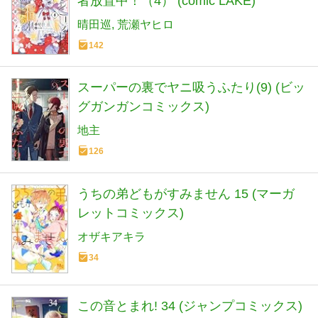
者放置中！（4） (comic LAKE)
晴田巡
荒瀬ヤヒロ
142
スーパーの裏でヤニ吸うふたり(9) (ビッ
グガンガンコミックス)
地主
126
うちの弟どもがすみません 15 (マーガ
レットコミックス)
オザキアキラ
34
この音とまれ! 34 (ジャンプコミックス)