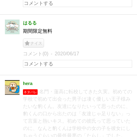
はるる
期間限定無料
ナイス
コメント(0)
2020/06/17
hera
名門・蓮高に転校してきた久実。初めての
ネタバレ
学校で初めて出会った男子は凄く優しい王子様み
たいな豹くん。友達になりたいって思ったのに、
豹くんの口から出たのは「友達じゃ足りない」っ
て言葉と熱いキス。初めての彼氏って思っていた
のに、なんと豹くんは学校中の女の子を彼女にし
ちゃうぐらいの最低最悪の「たらし」でした。