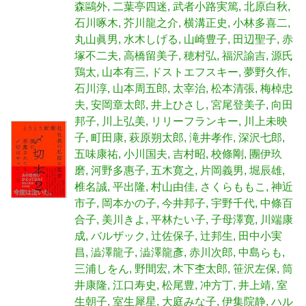
森鷗外
二葉亭四迷
武者小路実篤
北原白秋
石川啄木
芥川龍之介
横溝正史
小林多喜二
丸山眞男
水木しげる
山崎豊子
田辺聖子
赤
塚不二夫
高橋留美子
穂村弘
福沢諭吉
源氏
鶏太
山本有三
ドストエフスキー
夢野久作
石川淳
山本周五郎
太宰治
松本清張
梅棹忠
夫
安岡章太郎
井上ひさし
宮尾登美子
向田
邦子
川上弘美
リリーフランキー
川上未映
子
町田康
萩原朔太郎
滝井孝作
深沢七郎
五味康祐
小川国夫
吉村昭
校條剛
團伊玖
磨
河野多惠子
五木寛之
片岡義男
堀辰雄
椎名誠
平出隆
村山由佳
さくらももこ
神近
市子
岡本かの子
今井邦子
宇野千代
中條百
合子
美川きよ
平林たい子
子母澤寛
川端康
成
バルザック
辻佐保子
辻邦生
田中小実
昌
澁澤龍子
澁澤龍彥
赤川次郎
中島らも
三浦しをん
野間宏
木下杢太郎
笹沢左保
筒
井康隆
江口寿史
松尾豊
冲方丁
井上靖
室
生朝子
室生犀星
大庭みな子
伊集院静
ハル