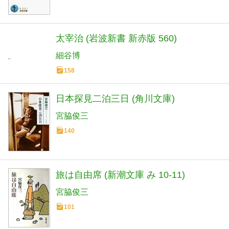
太宰治 (岩波新書 新赤版 560)
細谷博
158
日本探見二泊三日 (角川文庫)
宮脇俊三
140
旅は自由席 (新潮文庫 み 10-11)
宮脇俊三
101