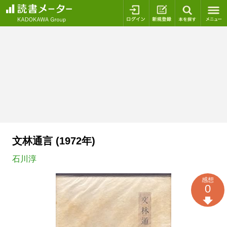
ログイン
新規登録
本を探
文林通言 (1972年)
石川淳
感想
0