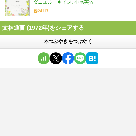
ダニエル・キイス
小尾芙佐
24113
文林通言 (1972年)をシェアする
本つぶやきをつぶやく