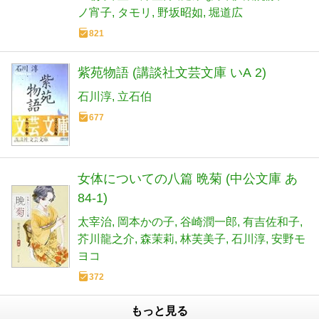
ノ宵子
タモリ
野坂昭如
堀道広
821
紫苑物語 (講談社文芸文庫 いA 2)
石川淳
立石伯
677
女体についての八篇 晩菊 (中公文庫 あ
84-1)
太宰治
岡本かの子
谷崎潤一郎
有吉佐和子
芥川龍之介
森茉莉
林芙美子
石川淳
安野モ
ヨコ
372
もっと見る