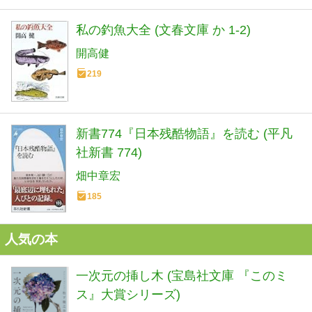
私の釣魚大全 (文春文庫 か 1-2)
開高健
219
新書774『日本残酷物語』を読む (平凡
社新書 774)
畑中章宏
185
人気の本
一次元の挿し木 (宝島社文庫 『このミ
ス』大賞シリーズ)