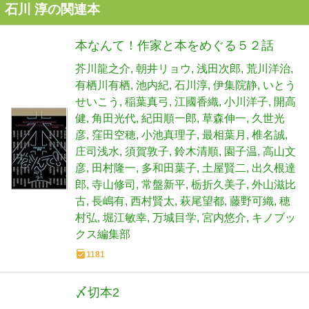
石川 淳の関連本
本なんて！作家と本をめぐる５２話
芥川龍之介
朝井リョウ
浅田次郎
荒川洋治
有栖川有栖
池内紀
石川淳
伊集院静
いとう
せいこう
稲葉真弓
江國香織
小川洋子
開高
健
角田光代
紀田順一郎
草森伸一
久世光
彦
窪田空穂
小池真理子
最相葉月
椎名誠
庄司浅水
須賀敦子
鈴木清順
園子温
高山文
彦
田村隆一
多和田葉子
土屋賢二
出久根達
郎
寺山修司
常盤新平
栃折久美子
外山滋比
古
長嶋有
西村賢太
萩尾望都
藤野可織
穂
村弘
堀江敏幸
万城目学
宮内悠介
キノブッ
クス編集部
1181
〆切本2