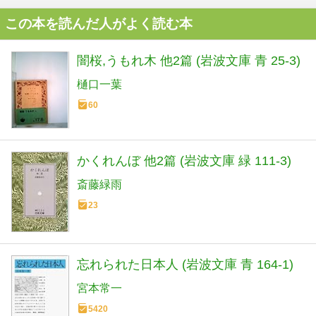
この本を読んだ人がよく読む本
闇桜,うもれ木 他2篇 (岩波文庫 青 25-3)
樋口一葉
60
かくれんぼ 他2篇 (岩波文庫 緑 111-3)
斎藤緑雨
23
忘れられた日本人 (岩波文庫 青 164-1)
宮本常一
5420