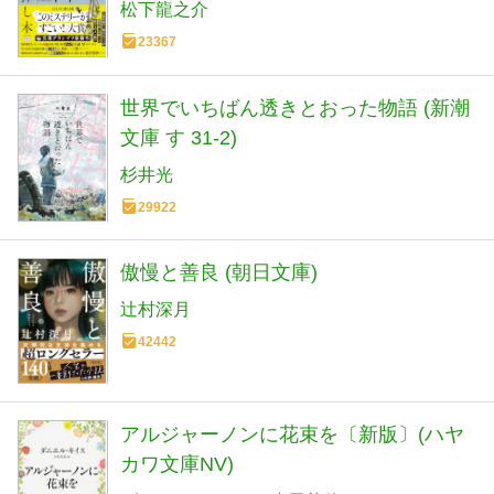
松下龍之介
23367
世界でいちばん透きとおった物語 (新潮
文庫 す 31-2)
杉井光
29922
傲慢と善良 (朝日文庫)
辻村深月
42442
アルジャーノンに花束を〔新版〕(ハヤ
カワ文庫NV)