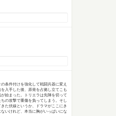
タの条件付けを強化して戦闘兵器に変え
核を入手した後、原発を占拠し立てこも
戦が始まった。トリエラは先陣を切って
たちの攻撃で重傷を負ってしまう。そし
てきた伏線というか、ドラマがここにき
はないけれど、本当に胸がいっぱいにな