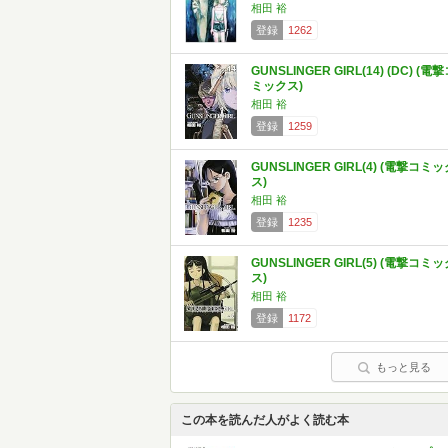
相田 裕
登録
1262
GUNSLINGER GIRL(14) (DC) (電
ミックス)
相田 裕
登録
1259
GUNSLINGER GIRL(4) (電撃コミ
ス)
相田 裕
登録
1235
GUNSLINGER GIRL(5) (電撃コミ
ス)
相田 裕
登録
1172
もっと見る
この本を読んだ人がよく読む本