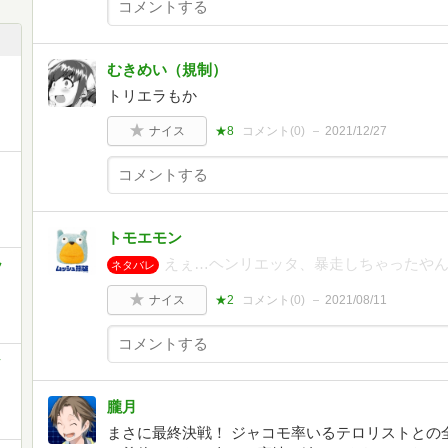
むきめい（規制）
トリエラもか
ナイス
★8
コメント(
0
)
2021/12/27
トモエモン
えぇ…ヘンリエッタ、暴走しちゃったや
ッ
ネタバレ
ナイス
★2
コメント(
0
)
2021/08/11
ッ
朧月
まさに最終決戦！ ジャコモ率いるテロリストとの