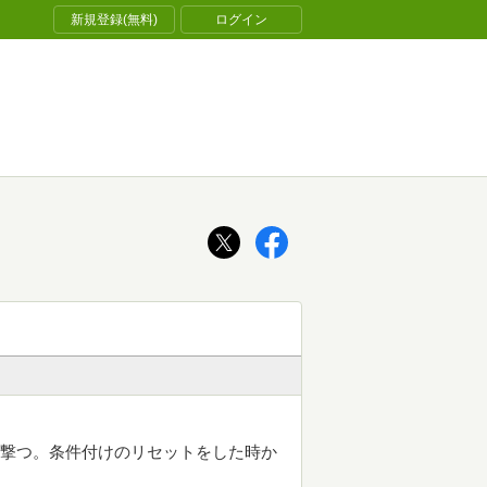
新規登録(無料)
ログイン
ゼを撃つ。条件付けのリセットをした時か