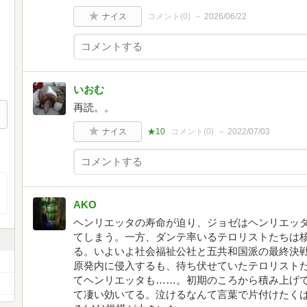
ナイス
コメント(
0
)
2026/06/22
いおむ
再読。。
ナイス
★10
コメント(
0
)
2022/07/03
AKO
ヘンリエッタの寿命が迫り、ジョゼはヘンリエッ
てしまう。一方、ダンテ率いるテロリストたちは
る。いよいよ社会福祉公社と五共和国派の最終決
原発内に侵入するも、待ち伏せていたテロリスト
てヘンリエッタも……。初期のころから積み上げ
て凄い効いてる。泣けるなんて言葉で片付けたく