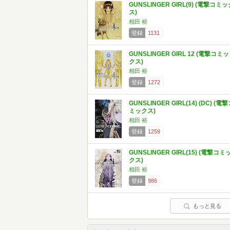
GUNSLINGER GIRL(9) (電撃コミ
ス)
相田 裕
登録
1131
GUNSLINGER GIRL 12 (電撃コミッ
クス)
相田 裕
登録
1272
GUNSLINGER GIRL(14) (DC) (電
ミックス)
相田 裕
登録
1259
GUNSLINGER GIRL(15) (電撃コミ
クス)
相田 裕
登録
986
もっと見る