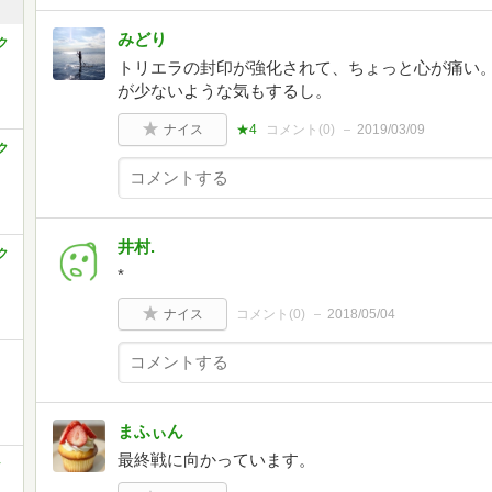
みどり
ック
トリエラの封印が強化されて、ちょっと心が痛い。
が少ないような気もするし。
ナイス
★4
コメント(
0
)
2019/03/09
ック
井村.
ック
*
ナイス
コメント(
0
)
2018/05/04
まふぃん
最終戦に向かっています。
ッ