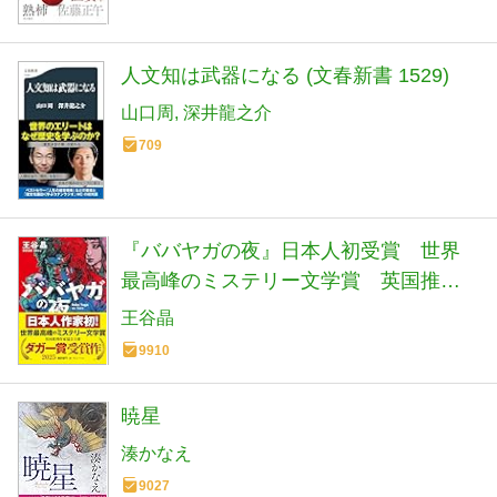
人文知は武器になる (文春新書 1529)
山口周
深井龍之介
709
『ババヤガの夜』日本人初受賞 世界
最高峰のミステリー文学賞 英国推理
作家協会賞(ダガー賞） (河出文庫 お 46-
王谷晶
1)
9910
暁星
湊かなえ
9027