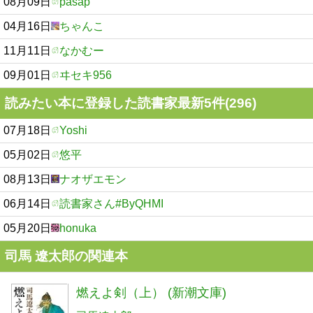
08月09日
pasap
04月16日
ちゃんこ
11月11日
なかむー
09月01日
ヰセキ956
読みたい本に登録した読書家最新5件(296)
07月18日
Yoshi
05月02日
悠平
08月13日
ナオザエモン
06月14日
読書家さん#ByQHMI
05月20日
honuka
司馬 遼太郎の関連本
燃えよ剣（上） (新潮文庫)