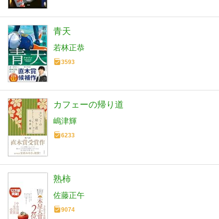
青天
若林正恭
3593
カフェーの帰り道
嶋津輝
6233
熟柿
佐藤正午
9074