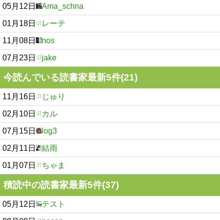
05月12日
Ama_schna
01月18日
レーテ
11月08日
nos
07月23日
jake
今読んでいる読書家最新5件(21)
11月16日
じゅり
02月10日
カル
07月15日
log3
02月11日
結雨
01月07日
ちゃま
積読中の読書家最新5件(37)
05月12日
テスト