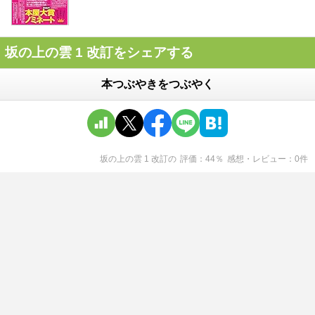
坂の上の雲 1 改訂をシェアする
本つぶやきをつぶやく
坂の上の雲 1 改訂
の
評価
44
％
感想・レビュー
0
件