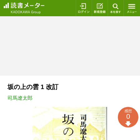
ログイン
新規登録
本を探
坂の上の雲 1 改訂
司馬遼太郎
感想
0