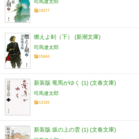
司馬遼太郎
19277
燃えよ剣（下） (新潮文庫)
司馬遼太郎
15844
新装版 竜馬がゆく (1) (文春文庫)
司馬遼太郎
12320
新装版 坂の上の雲 (1) (文春文庫)