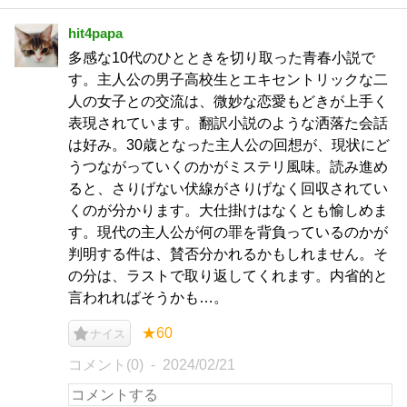
hit4papa
多感な10代のひとときを切り取った青春小説で
す。主人公の男子高校生とエキセントリックな二
人の女子との交流は、微妙な恋愛もどきが上手く
表現されています。翻訳小説のような洒落た会話
は好み。30歳となった主人公の回想が、現状にど
うつながっていくのかがミステリ風味。読み進め
ると、さりげない伏線がさりげなく回収されてい
くのが分かります。大仕掛けはなくとも愉しめま
す。現代の主人公が何の罪を背負っているのかが
判明する件は、賛否分かれるかもしれません。そ
の分は、ラストで取り返してくれます。内省的と
言われればそうかも…。
★60
ナイス
コメント(0)
2024/02/21