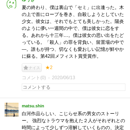
夏の終わり、僕は裏山で「セミ」に出逢った。木
の上で首にロープを巻き、自殺しようとしていた
少女。彼女は、それでもとても美しかった。陽炎
のように儚い一週間の中で、僕は彼女に恋をす
る。あれから十三年…。僕は彼女の思い出をたど
っている。「殺人」の罪を背負い、留置場の中で
―。誰もが持つ、切なくも愛おしい記憶が鮮やか
に蘇る。第42回メフィスト賞受賞作。
★2
ナイス
コメント(0)
2020/06/13
matsu.shin
白河作品らしい、こじらせ系の男女のストーリ
ー。 強烈なトラウマを抱えた２人がそれぞれとの
時間によって少しずつ溶解していくものの、決定