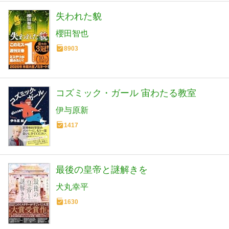
失われた貌
櫻田智也
8903
コズミック・ガール 宙わたる教室
伊与原新
1417
最後の皇帝と謎解きを
犬丸幸平
1630