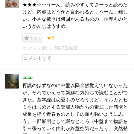
★★★☆☆うーん。読みやすくてさーっと読めた
けど、内容はどうかと言われると…うーん…難し
い。小さな驚きは何回かあるものの、推理ものと
いうかんじはうすめ。
★3
ナイス
コメント(0)
2022/03/26
coco
再読のはずなのに中盤以降全然覚えていなかった
が、それでかえって新鮮な気持ちで読むことがで
きた。基本線は恋愛ものだろうけど、イルカとセ
ミをはじめとする登場人物たちの鬱屈した感情と
成長を描く青春ものとしての面も強いように思
う。一部展開として謎なところ（中盤まで物語を
引っ張っていく由利が終盤空気だったり、突然登