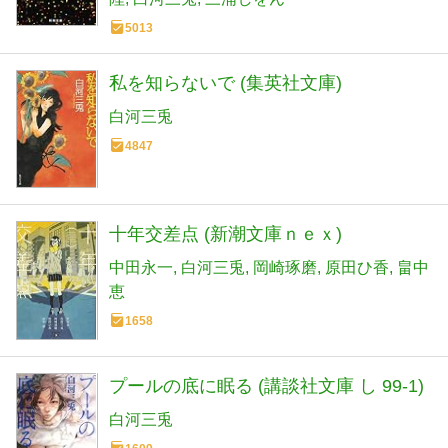
5013
私を知らないで (集英社文庫)
白河三兎
4847
十年交差点 (新潮文庫ｎｅｘ)
中田永一
白河三兎
岡崎琢磨
原田ひ香
畠中
恵
1658
プールの底に眠る (講談社文庫 し 99-1)
白河三兎