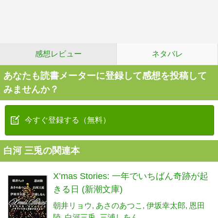
感想レビュー
ネタバレ
あなたも読書メーターに登録して感想を投稿して
みませんか？
今すぐ登録する（無料）
白河 三兎の関連本
X’mas Stories: 一年でいちばん奇跡が起
きる日 (新潮文庫)
朝井リョウ
あさのあつこ
伊坂幸太郎
恩田
陸
白河三兎
三浦しをん