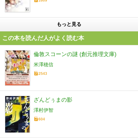
1609
もっと見る
この本を読んだ人がよく読む本
倫敦スコーンの謎 (創元推理文庫)
米澤穂信
2543
ざんどぅまの影
澤村伊智
604