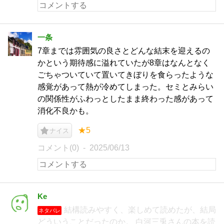
一条
7章までは雰囲気の良さとどんな結末を迎えるの
かという期待感に溢れていたが8章はなんとなく
ごちゃついていて置いてきぼりを食らったような
感覚があって熱が冷めてしまった。セミとみらい
の関係性がふわっとしたまま終わった感があって
消化不良かも。
★5
ナイス
コメント(0)
2025/06/13
Ke
結構読みやすく、楽しめて読めたが、結局
ネタバレ
どういうことだったのか。 白河三兎さんの本を読