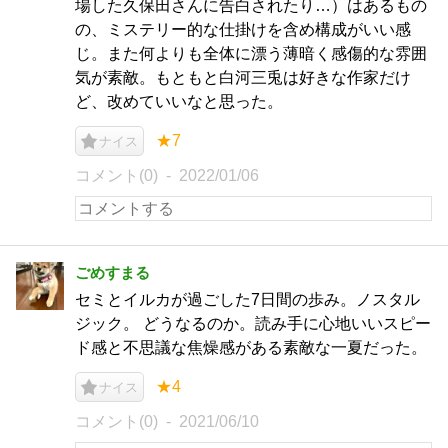
場した久保田さんに告白されたり…）はあるもの
の、ミステリー的な仕掛けを含め構成がいい感
じ。また何よりも全体に漂う薄暗く感傷的な雰囲
気が素敵。もともと白河三兎は好きな作家だけ
ど、改めていいなと思った。
★7
ナイス
コメント(0)
2022/01/06
ごめすまる
セミとイルカが過ごした7日間の歩み。ノスタル
ジック。 どうなるのか。読み手に心地いいスピー
ド感と不思議な焦燥感がある素敵な一夏だった。
★4
ナイス
コメント(0)
2021/06/10