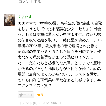
くまたす
★★☆☆☆1985年の夏、高校生の僕は裏山で自殺
をしようとしていた不思議な少女「セミ」に出会
う。セミは学校に通わない中学１年生。僕たち駅
の伝言板で連絡を取り、一緒に星を眺めたー。13
年後の2008年、殺人未遂の罪で逮捕された僕は、
留置場の中でセミと過ごした日々を回想する。残
念ながら私の苦手なかまって系ヒロインだっ
た…。だらだらと感傷的な文章にどこまでの意味
があるのだろうと我慢しながら何とか読了。話の
展開は唐突でよくわからないし、ラストも微妙。
セミも由利も面倒臭い子だなぁと共感できず。本
当にメフィスト賞？
★5
ナイス
コメント(0)
2021/04/11