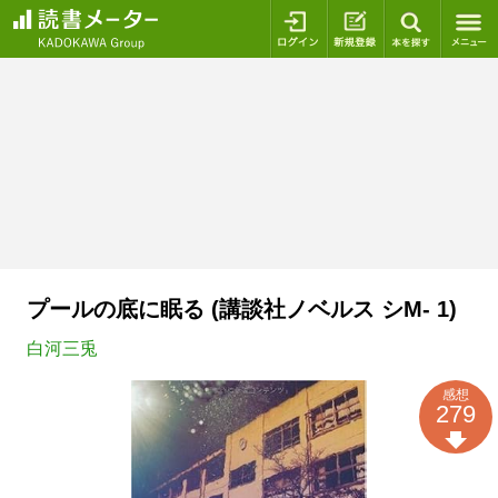
ログイン
新規登録
本を探
プールの底に眠る (講談社ノベルス シM- 1)
白河三兎
感想
279