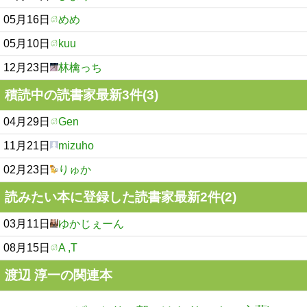
05月16日
めめ
05月10日
kuu
12月23日
林檎っち
積読中の読書家最新3件(3)
04月29日
Gen
11月21日
mizuho
02月23日
りゅか
読みたい本に登録した読書家最新2件(2)
03月11日
ゆかじぇーん
08月15日
A ,T
渡辺 淳一の関連本