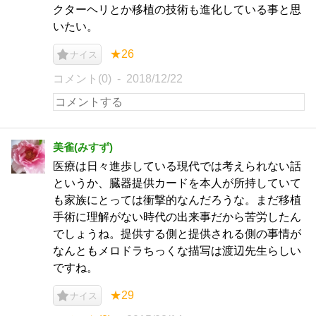
クターヘリとか移植の技術も進化している事と思
いたい。
★26
ナイス
コメント(0)
2018/12/22
美雀(みすず)
医療は日々進歩している現代では考えられない話
というか、臓器提供カードを本人が所持していて
も家族にとっては衝撃的なんだろうな。まだ移植
手術に理解がない時代の出来事だから苦労したん
でしょうね。提供する側と提供される側の事情が
なんともメロドラちっくな描写は渡辺先生らしい
ですね。
★29
ナイス