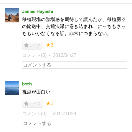
James Hayashi
移植現場の臨場感を期待して読んだが、移植臓器
の輸送中、交通渋滞に巻き込まれ、にっちもさっ
ちもいかなくなる話。非常につまらない。
★3
ナイス
コメント(0)
2013/04/27
b☆h
視点が面白い
★1
ナイス
コメント(0)
2011/01/24