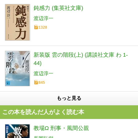
鈍感力 (集英社文庫)
渡辺淳一
1328
新装版 雲の階段(上) (講談社文庫 わ 1-
44)
渡辺淳一
845
もっと見る
この本を読んだ人がよく読む本
教場Ω 刑事・風間公親