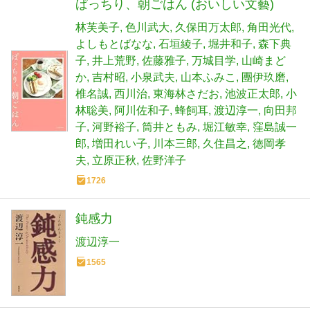
ぱっちり、朝ごはん (おいしい文藝)
林芙美子
色川武大
久保田万太郎
角田光代
よしもとばなな
石垣綾子
堀井和子
森下典
子
井上荒野
佐藤雅子
万城目学
山崎まど
か
吉村昭
小泉武夫
山本ふみこ
團伊玖磨
椎名誠
西川治
東海林さだお
池波正太郎
小
林聡美
阿川佐和子
蜂飼耳
渡辺淳一
向田邦
子
河野裕子
筒井ともみ
堀江敏幸
窪島誠一
郎
増田れい子
川本三郎
久住昌之
徳岡孝
夫
立原正秋
佐野洋子
1726
鈍感力
渡辺淳一
1565