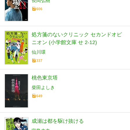
長岡弘樹
606
処方箋のないクリニック セカンドオピ
ニオン (小学館文庫 せ 2-12)
仙川環
337
桃色東京塔
柴田よしき
649
成瀬は都を駆け抜ける