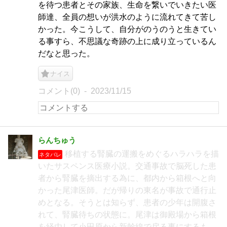
を待つ患者とその家族、生命を繋いでいきたい医
師達、全員の想いが洪水のように流れてきて苦し
かった。今こうして、自分がのうのうと生きてい
る事すら、不思議な奇跡の上に成り立っているん
だなと思った。
ナイス
コメント(0)
2023/11/15
らんちゅう
移植する腎臓の運搬をめぐるハラハラを描
ネタバレ
いたサスペンス医療小説。交通事故で脳死した患
者から腎臓を摘出する為に、都内から箱根へと向
かった尾津医師。だが帰りの東名が事故で通行止
めとなる。そうとは知らず、患者の少年は開腹さ
れて、腎臓待ちの状態に。尾津は御殿場から箱根
を経由して小田原から新幹線で戻る事にするも、