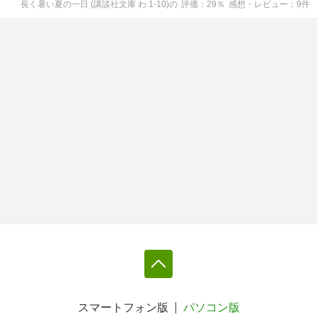
長く暑い夏の一日 (講談社文庫 わ 1-10)
の
評価
29
％
感想・レビュー
9
件
スマートフォン版
パソコン版