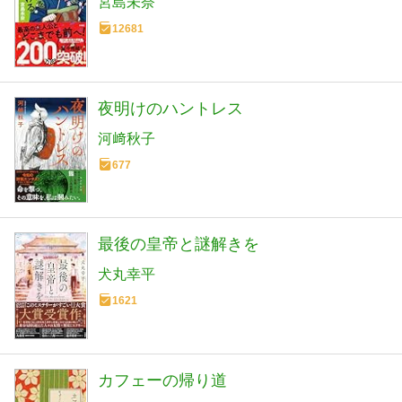
宮島未奈
12681
夜明けのハントレス
河﨑秋子
677
最後の皇帝と謎解きを
犬丸幸平
1621
カフェーの帰り道