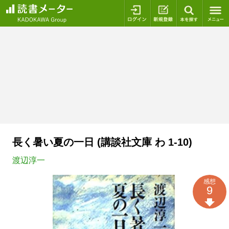
ログイン
新規登録
本を探
長く暑い夏の一日 (講談社文庫 わ 1-10)
渡辺淳一
感想
9