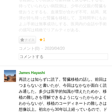
待っていられない病院側は、少年の父親の腎臓を
使おうとするも、血液型が合わず不可。結局、尾
津が持ち帰った腎臓を移植して、五時間半にもお
よぶ手術は無事成功しする。医局内の会話や手術
の描写は精緻でリアルティがある。
★1
ナイス
コメント(0)
2020/04/20
James Hayashi
再読とは知らずに読了。腎臓移植の話し。前回は
つまらないと書いたが、今回はなかなか面白く読
み通した。多少は医学的知識が増えたためか、移
植の難しさを理解できるようになったからかよく
わからないが、移植のコーディネートの難しさは
想像以上。初出から30年以上経っているので、ド