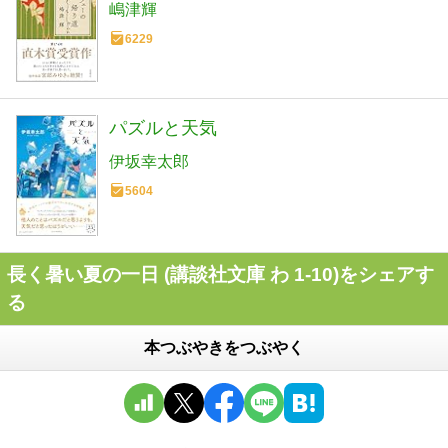
嶋津輝
6229
パズルと天気
伊坂幸太郎
5604
長く暑い夏の一日 (講談社文庫 わ 1-10)をシェアす
る
本つぶやきをつぶやく