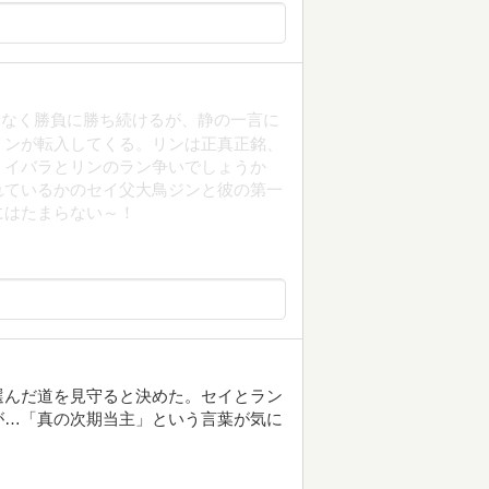
となく勝負に勝ち続けるが、静の一言に
リンが転入してくる。リンは正真正銘、
。イバラとリンのラン争いでしょうか
れているかのセイ父大鳥ジンと彼の第一
にはたまらない～！
選んだ道を見守ると決めた。セイとラン
が…「真の次期当主」という言葉が気に