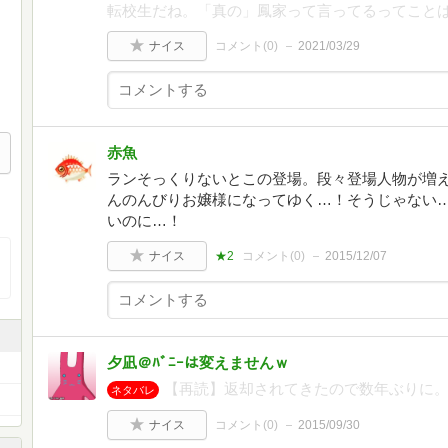
転校生だね。「真の」鳳家って言ってるってこと
ナイス
コメント(
0
)
2021/03/29
赤魚
ランそっくりないとこの登場。段々登場人物が増
んのんびりお嬢様になってゆく…！そうじゃない
いのに…！
ナイス
★2
コメント(
0
)
2015/12/07
夕凪＠ﾊﾞﾆｰは変えませんｗ
【再読】返却されてきたので数年ぶりに
ネタバレ
ナイス
コメント(
0
)
2015/09/30