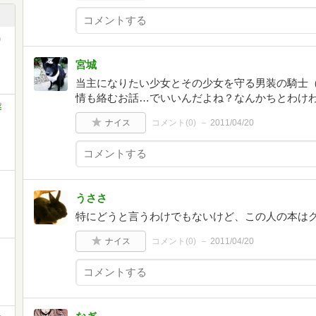
)
宮城
当主になりたい少女とその少女を守る男装の騎士
情も絡むお話…でいいんだよね？なんかちとわけ
業
ナイス
コメント(
0
)
2011/04/20
うささ
特にどうと言うわけでもないけど、この人の本は
ナイス
コメント(
0
)
2011/04/20