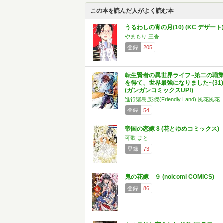
この本を読んだ人がよく読む本
うるわしの宵の月(10) (KC デザート
やまもり 三香
登録
205
転生賢者の異世界ライフ~第二の職
を得て、世界最強になりました~(31)
(ガンガンコミックスUP!)
進行諸島,彭傑(Friendly Land),風花風花
登録
54
帝国の恋嫁 8 (花とゆめコミックス)
可歌 まと
登録
73
鬼の花嫁 ９ (noicomi COMICS)
登録
86