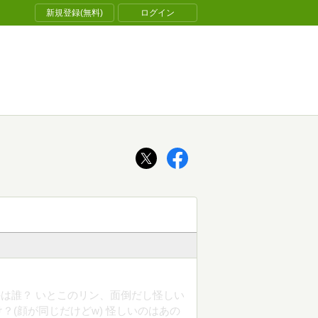
新規登録(無料)
ログイン
は誰？ いとこのリン、面倒だし怪しい
(顔が同じだけどw) 怪しいのはあの