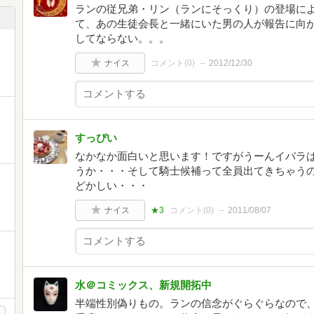
ランの従兄弟・リン（ランにそっくり）の登場により
て、あの生徒会長と一緒にいた男の人が報告に向
してならない。。。
ナイス
コメント(
0
)
2012/12/30
すっぴい
なかなか面白いと思います！ですがうーんイバラ
うか・・・そして騎士候補って全員出てきちゃう
どかしい・・・
ナイス
★3
コメント(
0
)
2011/08/07
水＠コミックス、新規開拓中
半端性別偽りもの。ランの信念がぐらぐらなので