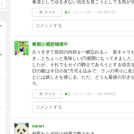
番凛としてゆるぎない信念を貫こうとしてる気が
ナイス
★1
コメント(
0
)
2011/07/11
デ
奏都@感想補填中
久々すぎて前回の内容を一瞬忘れる← 新キャラ
デ
き…とちょっと美味しい(?)展開になってきまし
したが、それでもセイの騎士であろうとする信念を
日の敵は今日の友”方式も込みで、ランの周りに友
とには嬉しさを感じる。ただ、どうも最後の引き
ろ。
ナイス
★2
コメント(
0
)
2011/06/02
sarari
相変わらず絵は綺麗で癒される。