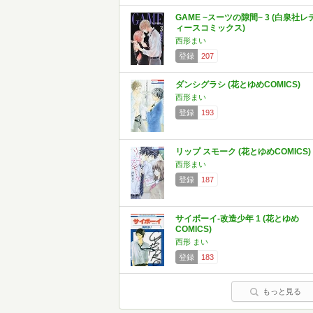
GAME ~スーツの隙間~ 3 (白泉社レ
ィースコミックス)
西形まい
登録
207
ダンシグラシ (花とゆめCOMICS)
西形まい
登録
193
リップ スモーク (花とゆめCOMICS)
西形まい
登録
187
サイボーイ-改造少年 1 (花とゆめ
COMICS)
西形 まい
登録
183
もっと見る