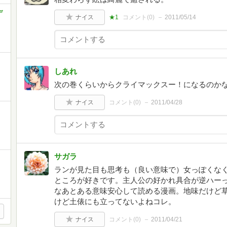
デ
ナイス
★1
コメント(
0
)
2011/05/14
しあれ
次の巻くらいからクライマックスー！になるのか
ナイス
コメント(
0
)
2011/04/28
サガラ
ランが見た目も思考も（良い意味で）女っぽくな
ところが好きです。主人公の好かれ具合が逆ハー
なあとある意味安心して読める漫画。地味だけど
けど土俵にも立ってないよねコレ。
ナイス
コメント(
0
)
2011/04/21