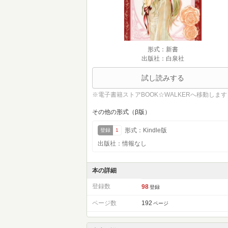
形式：新書
出版社：白泉社
試し読みする
※電子書籍ストアBOOK☆WALKERへ移動します
その他の形式（β版）
形式：Kindle版
登録
1
出版社：情報なし
本の詳細
登録数
98
登録
ページ数
192
ページ