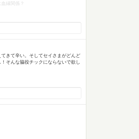
は血縁関係？
えてきて辛い。そしてセイさまがどんど
…！そんな脇役チックにならないで欲し
。