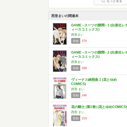
もっと見る
西形まいの関連本
GAME ~スーツの隙間~ 1 (白泉社レ
ィースコミックス)
西形まい
登録
379
GAME ~スーツの隙間~ 2 (白泉社レ
ィースコミックス)
西形まい
登録
268
ヴィーナス綺想曲 1 (花とゆめ
COMICS)
西形 まい
登録
246
花の騎士 (第1巻) (花とゆめCOMICS)
西形 まい
登録
219