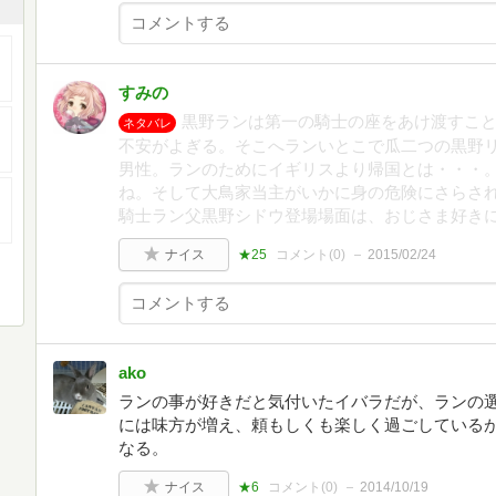
すみの
黒野ランは第一の騎士の座をあけ渡すこ
ネタバレ
不安がよぎる。そこへランいとこで瓜二つの黒野
男性。ランのためにイギリスより帰国とは・・・
ね。そして大鳥家当主がいかに身の危険にさらさ
騎士ラン父黒野シドウ登場場面は、おじさま好き
ナイス
★25
コメント(
0
)
2015/02/24
ako
ランの事が好きだと気付いたイバラだが、ランの
には味方が増え、頼もしくも楽しく過ごしている
なる。
ナイス
★6
コメント(
0
)
2014/10/19