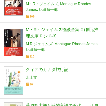
M・R・ジェイムズ
Montague Rhodes
James
紀田順一郎
209
M・R・ジェイムズ怪談全集 2 (創元推
理文庫 F シ 2-3)
M.R.ジェイムズ
Montague Rhodes James
紀田順一郎
110
クィアのカナダ旅行記
水上文
90
萩原朔太郎と詩的言語の近代――江戸