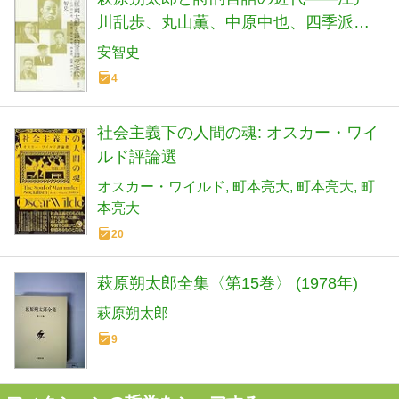
川乱歩、丸山薫、中原中也、四季派、
民衆詩派など
安智史
4
社会主義下の人間の魂: オスカー・ワイ
ルド評論選
オスカー・ワイルド
町本亮大
町本亮大
町
本亮大
20
萩原朔太郎全集〈第15巻〉 (1978年)
萩原朔太郎
9