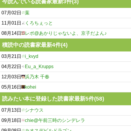
今読んでいる読書家最新3件(3)
07月02日
葉
11月01日
くろちぇっと
08月14日
レポ@あかりじゃないよ、京子だよん♪
積読中の読書家最新4件(4)
03月21日
i_kvyd
04月22日
Eu_a_Krupps
12月03日
浜乃木 千春
05月16日
kohei
読みたい本に登録した読書家最新5件(58)
07月13日
シナウス
09月18日
chie@午前三時のシンデレラ
09月08日
カオスデビルドラゴン