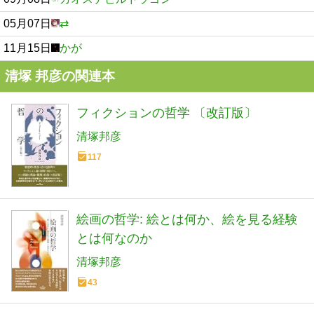
05月07日
⇄
11月15日
かが
清塚 邦彦の関連本
フィクションの哲学 〔改訂版〕
清塚邦彦
117
絵画の哲学: 絵とは何か、絵を見る経験
とは何なのか
清塚邦彦
43