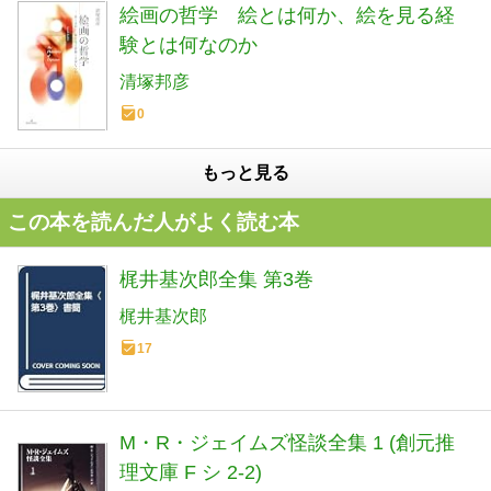
絵画の哲学 絵とは何か、絵を見る経
験とは何なのか
清塚邦彦
0
もっと見る
この本を読んだ人がよく読む本
梶井基次郎全集 第3巻
梶井基次郎
17
M・R・ジェイムズ怪談全集 1 (創元推
理文庫 F シ 2-2)