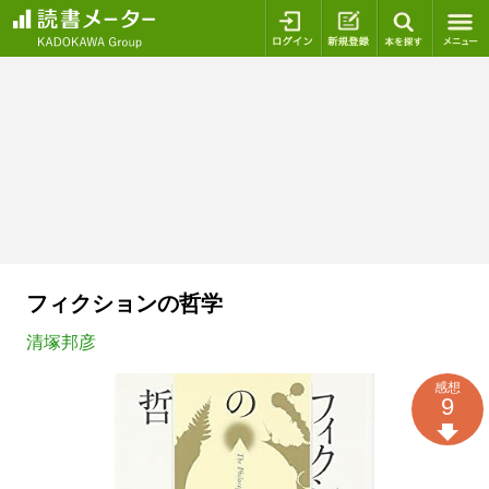
ログイン
新規登録
本を探
フィクションの哲学
清塚邦彦
感想
9