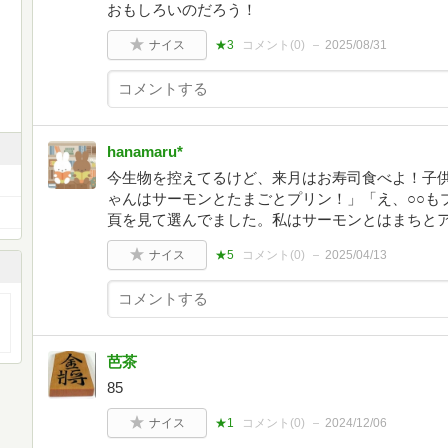
おもしろいのだろう！
ナイス
★3
コメント(
0
)
2025/08/31
hanamaru*
今生物を控えてるけど、来月はお寿司食べよ！子供
ゃんはサーモンとたまごとプリン！」「え、○○も
頁を見て選んでました。私はサーモンとはまちとア
ナイス
★5
コメント(
0
)
2025/04/13
芭茶
85
ナイス
★1
コメント(
0
)
2024/12/06