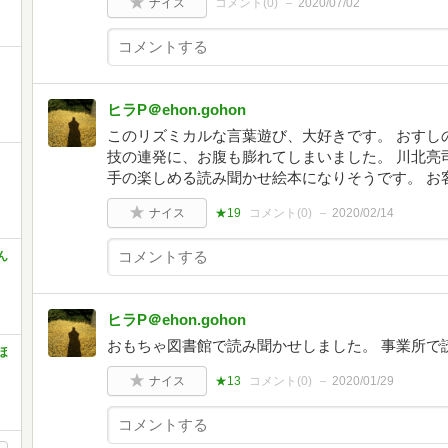
ナイス
コメント(
0
)
2020/07/02
ヒラP＠ehon.gohon
このリズミカルな言葉遊び、大好きです。 おすし
技の連発に、お腹も膨れてしまいました。 川北亮
手の楽しめる読み聞かせ絵本になりそうです。 お
ナイス
★19
コメント(
0
)
2020/02/14
ん
ヒラP＠ehon.gohon
おもちゃ図書館で読み聞かせしました。 事業所で
ほ
ナイス
★13
コメント(
0
)
2020/01/29