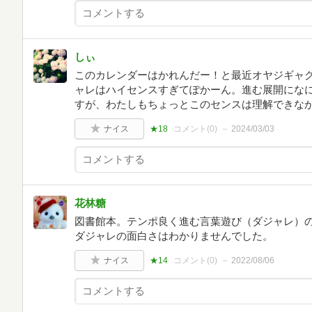
しぃ
このカレンダーはかれんだー！と最近オヤジギャ
ャレはハイセンスすぎてぽかーん。進む展開にな
すが、わたしもちょっとこのセンスは理解できな
ナイス
★18
コメント(
0
)
2024/03/03
花林糖
図書館本。テンポ良く進む言葉遊び（ダジャレ）
ダジャレの面白さはわかりませんでした。
ナイス
★14
コメント(
0
)
2022/08/06