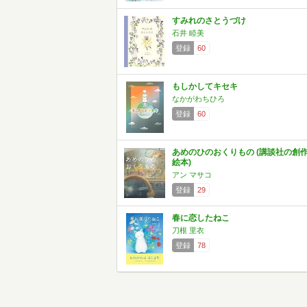
すみれのさとうづけ
石井 睦美
登録
60
もしかしてキセキ
なかがわちひろ
登録
60
あめのひのおくりもの (講談社の創
絵本)
アン マサコ
登録
29
春に恋したねこ
刀根 里衣
登録
78