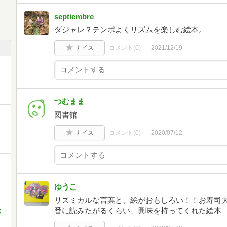
septiembre
ダジャレ？テンポよくリズムを楽しむ絵本。
ナイス
コメント(
0
)
2021/12/19
つむまま
図書館
ナイス
コメント(
0
)
2020/07/12
ゆうこ
リズミカルな言葉と、絵がおもしろい！！お寿司
番に読みたがるくらい、興味を持ってくれた絵本
絵