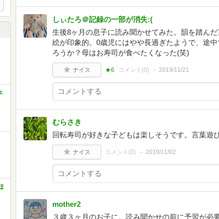
しぃたろ＠記録の一部が消失:(
生後8ヶ月の息子に読み聞かせてみた。韻を踏んだ
絵が印象的。0歳児にはやや長過ぎたようで、途中
ろうか？母はお寿司が食べたくなった(笑)
ナイス
★6
コメント(
0
)
2019/11/21
本
むらさき
回転寿司が好きな子どもは楽しそうです。言葉遊
ナイス
コメント(
0
)
2019/11/02
ほ
mother2
３歳３ヶ月のお子に。読み聞かせの前に予習が必