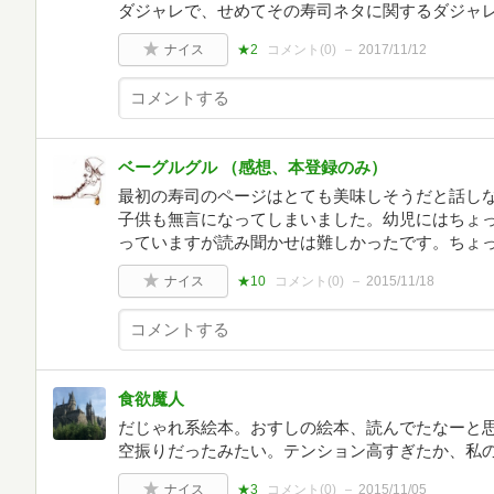
ダジャレで、せめてその寿司ネタに関するダジャ
ナイス
★2
コメント(
0
)
2017/11/12
ベーグルグル （感想、本登録のみ）
最初の寿司のページはとても美味しそうだと話し
子供も無言になってしまいました。幼児にはちょ
っていますが読み聞かせは難しかったです。ちょ
ナイス
★10
コメント(
0
)
2015/11/18
食欲魔人
だじゃれ系絵本。おすしの絵本、読んでたなーと思
空振りだったみたい。テンション高すぎたか、私
ナイス
★3
コメント(
0
)
2015/11/05