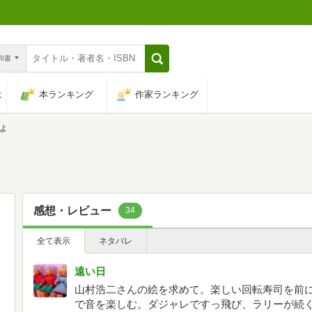
n和書
は
本ランキング
作家ランキング
よ
よ
感想・レビュー
34
全て表示
ネタバレ
遠い日
山村浩二さんの絵を求めて。楽しい回転寿司を前
で音を楽しむ。ダジャレですっ飛び、ラリーが続