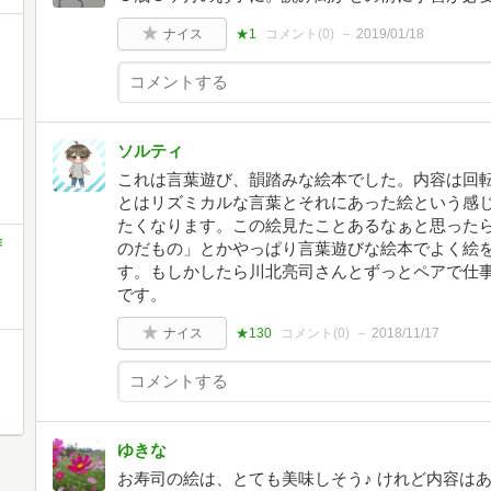
ナイス
★1
コメント(
0
)
2019/01/18
ソルティ
これは言葉遊び、韻踏みな絵本でした。内容は回
とはリズミカルな言葉とそれにあった絵という感
たくなります。この絵見たことあるなぁと思った
作
のだもの」とかやっぱり言葉遊びな絵本でよく絵
す。もしかしたら川北亮司さんとずっとペアで仕
です。
ナイス
★130
コメント(
0
)
2018/11/17
ゆきな
お寿司の絵は、とても美味しそう♪ けれど内容は