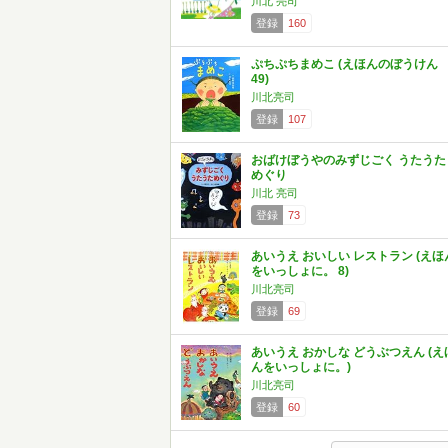
川北 亮司
登録
160
ぷちぷちまめこ (えほんのぼうけん
49)
川北亮司
登録
107
おばけぼうやのみずじごく うたうた
めぐり
川北 亮司
登録
73
あいうえ おいしい レストラン (えほ
をいっしょに。 8)
川北亮司
登録
69
あいうえ おかしな どうぶつえん (え
んをいっしょに。)
川北亮司
登録
60