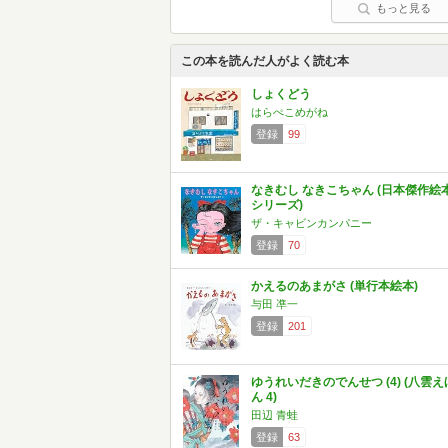
もっと見る
この本を読んだ人がよく読む本
しょくどう
はらぺこめがね
登録
99
なきむし なきこちゃん (日本傑作絵
シリーズ)
ザ・キャビンカンパニー
登録
70
かえるのあまがさ (単行本絵本)
与田 凖一
登録
201
ゆうれいだきのでんせつ (4) (八雲え
ん 4)
田辺 青蛙
登録
63