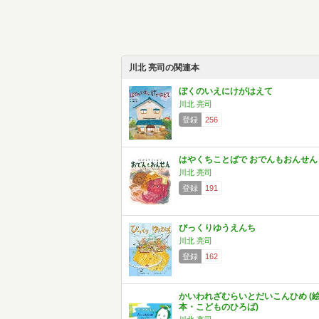
川北 亮司の関連本
ぼくのいえにけがはえて
川北 亮司
登録
256
はやくちことばで おでんもおんせん
川北 亮司
登録
191
びっくりゆうえんち
川北 亮司
登録
162
かいわれざむらいとだいこんひめ (
本・こどものひろば)