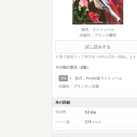
形式：ライトノベル
出版社：フランス書院
試し読みする
※電子書籍ストアBOOK☆WALKERへ移動します
その他の形式（β版）
形式：Kindle版ライトノベル
登録
0
出版社：プランタン出版
本の詳細
登録数
53
登録
ページ数
274
ページ