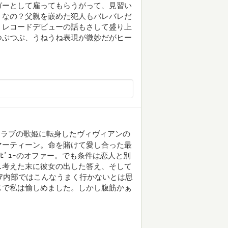
ガーとして雇ってもらうがって、見習い
うなの？父親を嵌めた犯人もバレバレだ
、レコードデビューの話もさして盛り上
つぶつぶ、うねうね表現が微妙だがヒー
クラブの歌姫に転身したヴィヴィアンの
マーティーン。命を賭けて愛し合った最
ﾞﾋﾞｭｰのオファー。でも条件は恋人と別
…考えた末に彼女の出した答え、そして
ｨｱ内部ではこんなうまく行かないとは思
じで私は愉しめました。しかし腹筋かぁ