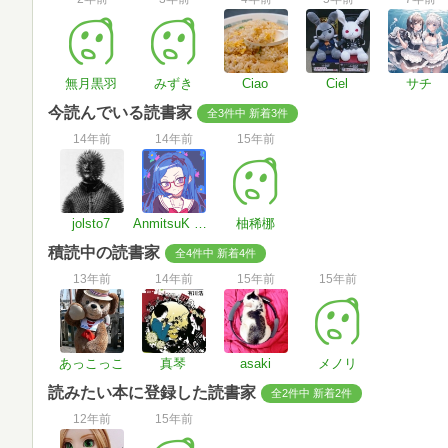
無月黒羽
みずき
Ciao
Ciel
サチ
今読んでいる読書家
全3件中 新着3件
14年前
14年前
15年前
jolsto7
AnmitsuK （うろ覚えムーミン）
柚稀梛
積読中の読書家
全4件中 新着4件
13年前
14年前
15年前
15年前
あっこっこ
真琴
asaki
メノリ
読みたい本に登録した読書家
全2件中 新着2件
12年前
15年前