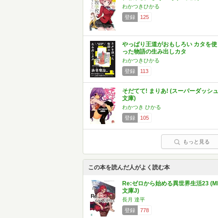
わかつきひかる
登録
125
やっぱり王道がおもしろい カタを使
った物語の生み出しカタ
わかつきひかる
登録
113
そだてて! まりあ! (スーパーダッシ
文庫)
わかつき ひかる
登録
105
もっと見る
この本を読んだ人がよく読む本
Re:ゼロから始める異世界生活23 (M
文庫J)
長月 達平
登録
778