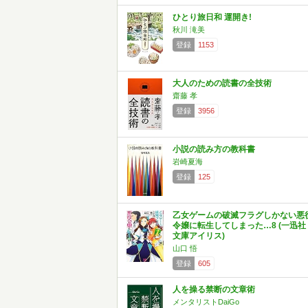
ひとり旅日和 運開き!
秋川 滝美
登録
1153
大人のための読書の全技術
齋藤 孝
登録
3956
小説の読み方の教科書
岩崎夏海
登録
125
乙女ゲームの破滅フラグしかない悪
令嬢に転生してしまった…8 (一迅社
文庫アイリス)
山口 悟
登録
605
人を操る禁断の文章術
メンタリストDaiGo