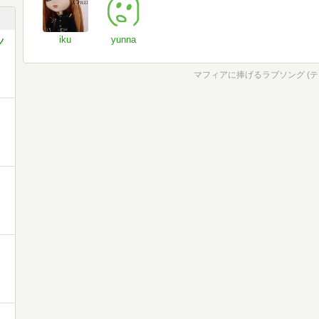
iku
yunna
ノ
マフィアに捧げるラブソング (テ