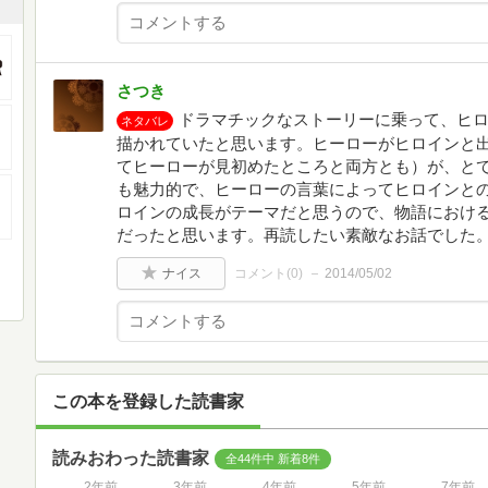
さつき
ドラマチックなストーリーに乗って、ヒ
ネタバレ
描かれていたと思います。ヒーローがヒロインと
てヒーローが見初めたところと両方とも）が、と
も魅力的で、ヒーローの言葉によってヒロインと
ロインの成長がテーマだと思うので、物語におけ
だったと思います。再読したい素敵なお話でした
ナイス
コメント(
0
)
2014/05/02
この本を登録した読書家
読みおわった読書家
全44件中 新着8件
2年前
3年前
4年前
5年前
7年前