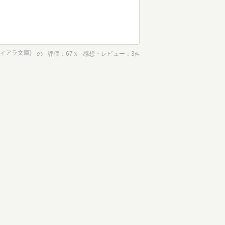
ィアラ文庫)
の
評価
67
感想・レビュー
3
％
件