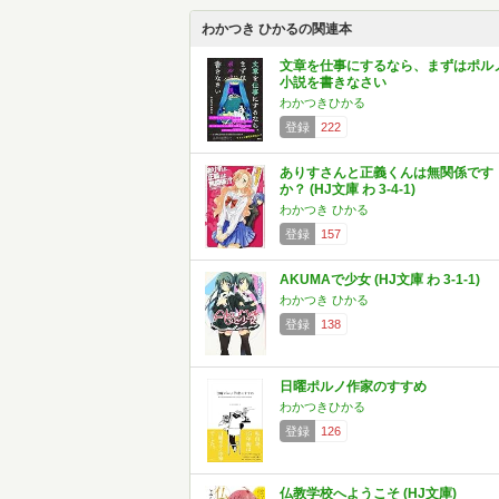
わかつき ひかるの関連本
文章を仕事にするなら、まずはポル
小説を書きなさい
わかつきひかる
登録
222
ありすさんと正義くんは無関係です
か？ (HJ文庫 わ 3-4-1)
わかつき ひかる
登録
157
AKUMAで少女 (HJ文庫 わ 3-1-1)
わかつき ひかる
登録
138
日曜ポルノ作家のすすめ
わかつきひかる
登録
126
仏教学校へようこそ (HJ文庫)