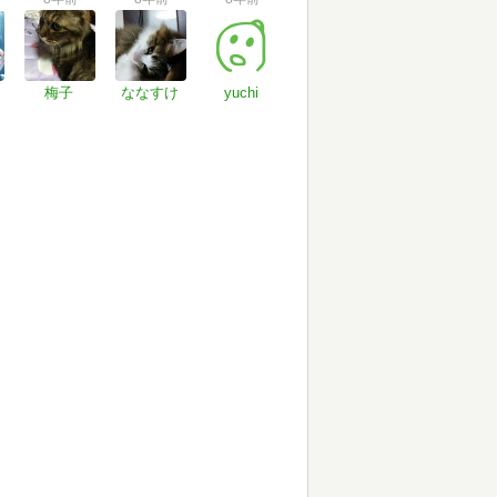
梅子
ななすけ
yuchi