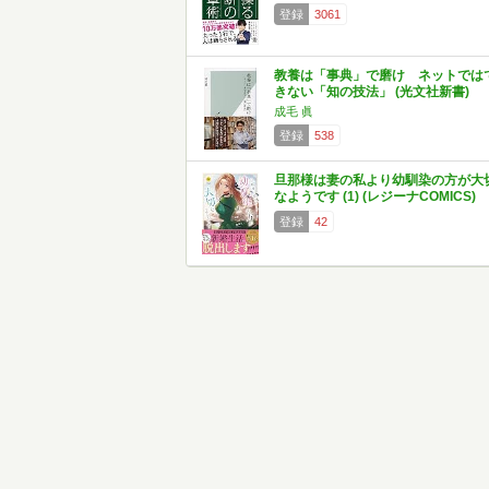
登録
3061
教養は「事典」で磨け ネットでは
きない「知の技法」 (光文社新書)
成毛 眞
登録
538
旦那様は妻の私より幼馴染の方が大
なようです (1) (レジーナCOMICS)
登録
42