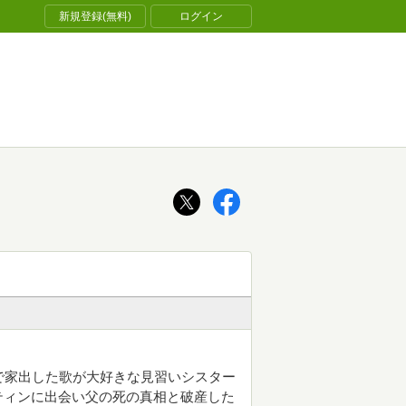
新規登録(無料)
ログイン
で家出した歌が大好きな見習いシスター
ティンに出会い父の死の真相と破産した