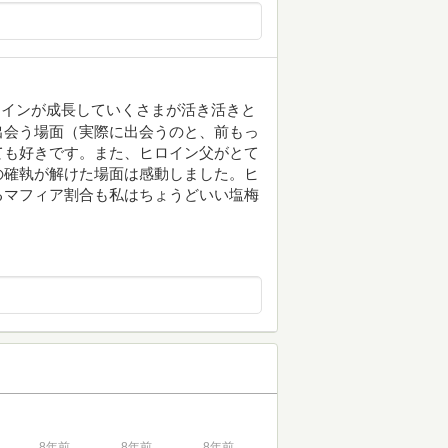
ロインが成長していくさまが活き活きと
出会う場面（実際に出会うのと、前もっ
ても好きです。また、ヒロイン父がとて
の確執が解けた場面は感動しました。ヒ
るマフィア割合も私はちょうどいい塩梅
。
8年前
8年前
8年前