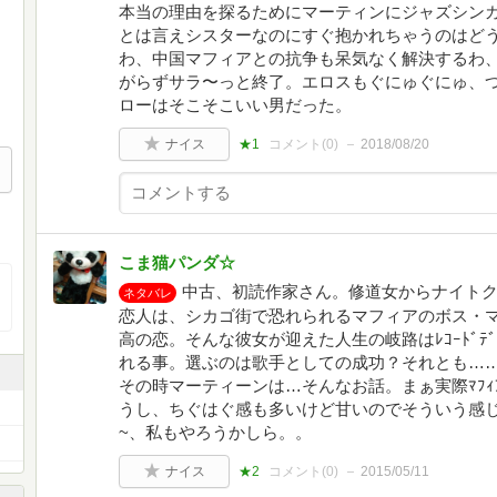
本当の理由を探るためにマーティンにジャズシン
とは言えシスターなのにすぐ抱かれちゃうのはど
わ、中国マフィアとの抗争も呆気なく解決するわ
がらずサラ〜っと終了。エロスもぐにゅぐにゅ、
ローはそこそこいい男だった。
ナイス
★1
コメント(
0
)
2018/08/20
こま猫パンダ☆
中古、初読作家さん。修道女からナイト
ネタバレ
恋人は、シカゴ街で恐れられるマフィアのボス・
高の恋。そんな彼女が迎えた人生の岐路はﾚｺｰﾄﾞﾃ
れる事。選ぶのは歌手としての成功？それとも…
その時マーティーンは…そんなお話。まぁ実際ﾏﾌ
うし、ちぐはぐ感も多いけど甘いのでそういう感
~、私もやろうかしら。。
ナイス
★2
コメント(
0
)
2015/05/11