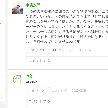
車寅次郎
一つの大きな物語に四つの小さな物語がある。四
て真理というか。今の僕が読んでも上滑りしてし
純粋な心を持ってる子供とかどこかで何かを探し
神
ーバーみたいに見つけた！となるようなささやか
た。一つ一つの話にも見る角度が変われば教訓が
にリンクする。誰に寄り添うか、誰の身になるか
ね。自戒せねばいけませんね（笑）
)
ナイス
★1
コメント(
0
)
2025/02/25
福
ぺと
Audible
ナイス
コメント(
0
)
2025/01/28