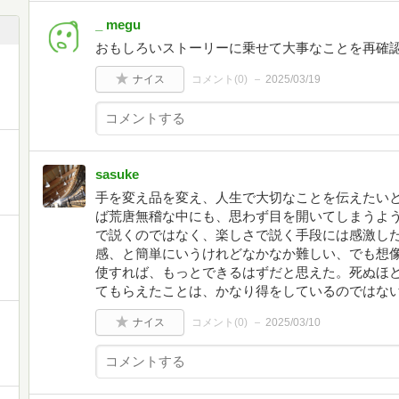
_ megu
おもしろいストーリーに乗せて大事なことを再確
ナイス
コメント(
0
)
2025/03/19
sasuke
手を変え品を変え、人生で大切なことを伝えたい
ば荒唐無稽な中にも、思わず目を開いてしまうよ
で説くのではなく、楽しさで説く手段には感激し
感、と簡単にいうけれどなかなか難しい、でも想
使すれば、もっとできるはずだと思えた。死ぬほ
てもらえたことは、かなり得をしているのではな
ナイス
コメント(
0
)
2025/03/10