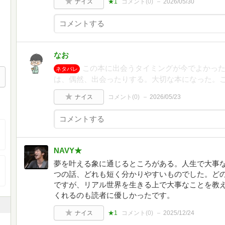
ナイス
★1
コメント(
0
)
2026/05/30
なお
この本に出会うタイミングが今でよかった
ネタバレ
は、偶然、出会ったりする。大切な本になった。
ナイス
コメント(
0
)
2026/05/23
NAVY★
夢を叶える象に通じるところがある。人生で大事な
つの話、どれも短く分かりやすいものでした。ど
ですが、リアル世界を生きる上で大事なことを教え
くれるのも読者に優しかったです。
ナイス
★1
コメント(
0
)
2025/12/24