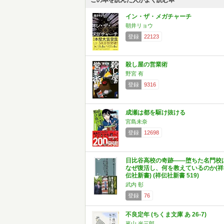
この本を読んだ人がよく読む本
イン・ザ・メガチャーチ
朝井リョウ
登録
22123
殺し屋の営業術
野宮 有
登録
9316
成瀬は都を駆け抜ける
宮島未奈
登録
12698
日比谷高校の奇跡――堕ちた名門校
なぜ復活し、何を教えているのか(祥
伝社新書) (祥伝社新書 519)
武内 彰
登録
76
不良定年 (ちくま文庫 あ 26-7)
嵐山 光三郎