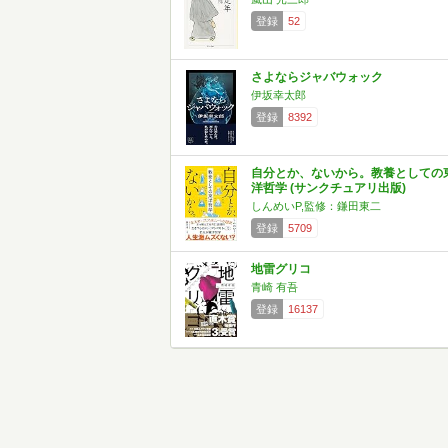
登録
52
さよならジャバウォック
伊坂幸太郎
登録
8392
自分とか、ないから。教養としての
洋哲学 (サンクチュアリ出版)
しんめいP,監修：鎌田東二
登録
5709
地雷グリコ
青崎 有吾
登録
16137