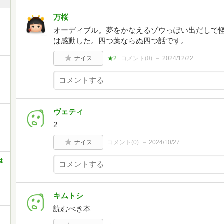
万桜
オーディブル。夢をかなえるゾウっぽい出だしで
は感動した。四つ葉ならぬ四つ話です。
ナイス
★2
コメント(
0
)
2024/12/22
ヴェティ
2
ナイス
コメント(
0
)
2024/10/27
は
キムトシ
読むべき本