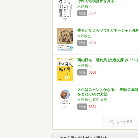
それでも僕は夢を見る
水野 敬也
登録
3577
夢をかなえるゾウ4 ガネーシャと死
水野敬也
登録
3523
雨の日も、晴れ男 (文春文庫 み 35-1
水野 敬也
登録
3506
人生はニャンとかなる! ―明日に幸
をまねく68の方法
水野 敬也,長沼 直樹
登録
3221
もっと見る