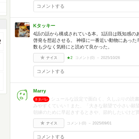
Kタッキー
4話の話から構成されている本。1話目は既知感の
啓発を想起させる。 神様に一番近い動物にあった
数も少なく気軽にと読めて良かった。
ナイス
★2
コメント(
0
)
2025/10/26
Marry
シュールな設定で面白く、久しぶりの読
ネタバレ
みやすくていい！また、「大きな願望で小さい願
朝練のために早起きするときや、節約したいけど
ナイス
コメント(
0
)
2025/09/01