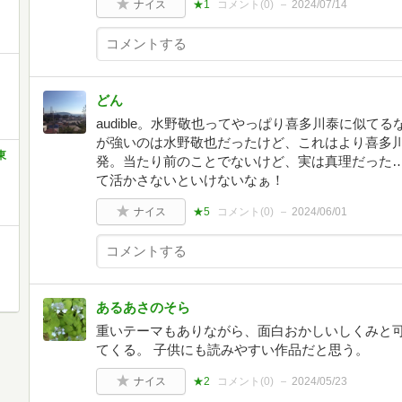
ナイス
★1
コメント(
0
)
2024/07/14
どん
audible。水野敬也ってやっぱり喜多川泰に似
が強いのは水野敬也だったけど、これはより喜多
東
発。当たり前のことでないけど、実は真理だった
て活かさないといけないなぁ！
ナイス
★5
コメント(
0
)
2024/06/01
あるあさのそら
重いテーマもありながら、面白おかしいしくみと
てくる。 子供にも読みやすい作品だと思う。
ナイス
★2
コメント(
0
)
2024/05/23