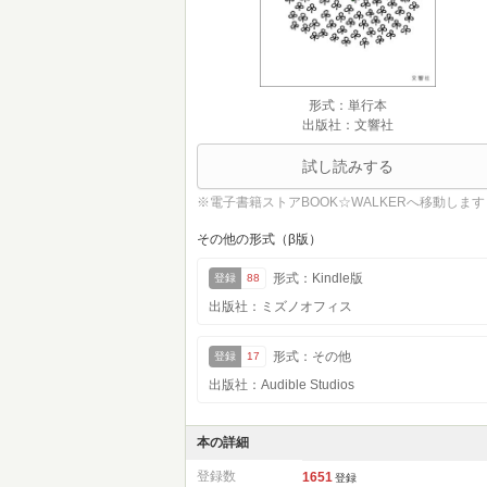
形式：単行本
出版社：文響社
試し読みする
※電子書籍ストアBOOK☆WALKERへ移動します
その他の形式（β版）
形式：Kindle版
登録
88
出版社：ミズノオフィス
形式：その他
登録
17
出版社：Audible Studios
本の詳細
登録数
1651
登録