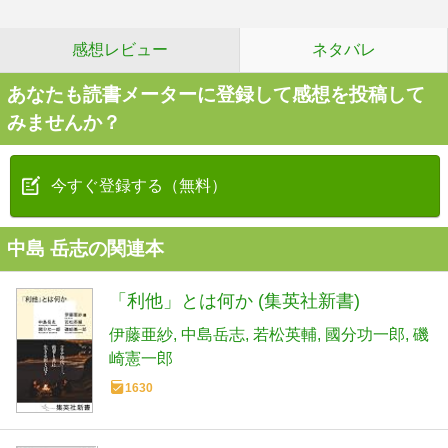
感想レビュー
ネタバレ
あなたも読書メーターに登録して感想を投稿して
みませんか？
今すぐ登録する（無料）
中島 岳志の関連本
「利他」とは何か (集英社新書)
伊藤亜紗
中島岳志
若松英輔
國分功一郎
磯
崎憲一郎
1630