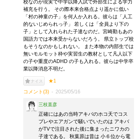
校なのが現実で中学以降入試で外部生による学力
補充を行う。 その際本来合格点より遥かに低い
「村の神童の子」を何人か入れる。彼らは「人工
的ないじめられっ子」 若しくは「全員より下の
子」として入れられた子達なのだ。宮崎勤もあの
国語力では本来受からないだろう。 県立トップ校
もそうなのかもしれない。 また本物の内部生では
無いモルモット枠や実習生の教材として凡人以下
の子や重度のADHD の子も入れる。彼らは中学卒
業以降消息不明だ。
★1
ナイス
コメント(3)
2025/05/16
三枝直彦
正確にはあの当時アキバのホコ天でコス
プレやエアガンで騒いでいたのは アキバ
がTVで注目された後に集まったニワカの
子達である。 秋葉原は昔は 小６位から電