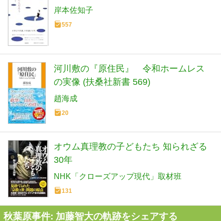
岸本佐知子
557
河川敷の『原住民』 令和ホームレス
の実像 (扶桑社新書 569)
趙海成
20
オウム真理教の子どもたち 知られざる
30年
NHK「クローズアップ現代」取材班
131
秋葉原事件: 加藤智大の軌跡をシェアする