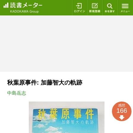
ログイン
新規登録
本を探
秋葉原事件: 加藤智大の軌跡
中島岳志
感想
166