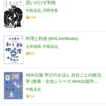
思いがけず利他
中島岳志
丹野杏香
1429
料理と利他 (MSLive!Books)
土井善晴
中島岳志
802
NHK出版 学びのきほん 自分ごとの政治
学 (教養・文化シリーズ NHK出版学び
のきほん)
中島岳志
722