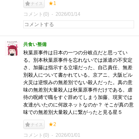
★1
ナイス
コメント(0)
2026/01/14
共食い整備
秋葉原事件は日本の一つの分岐点だと思ってい
る。別本秋葉原事件を忘れないでは派遣の不安定
さ、加藤は指示する立場だった、自己責任、無差
別殺人について書かれている。京アニ、大阪ビル
火災は逆恨みの無差別でない殺人だった。真の意
味の無差別大量殺人は秋葉原事件だけである。虐
待の呪縛で職をすぐ辞めてしまう加藤、現実では
友達がいたのに何故ネットなのか？ そこが真の意
味での無差別大量殺人に繋がったと見る星５
★2
ナイス
コメント(0)
2026/01/01