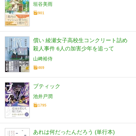
垣谷美雨
901
償い 綾瀬女子高校生コンクリート詰め
殺人事件 6人の加害少年を追って
山﨑裕侍
469
ブティック
池井戸潤
1795
あれは何だったんだろう (単行本)