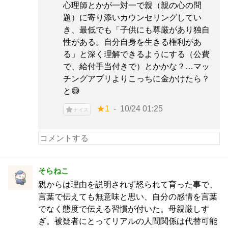
心理師とかが一対一で親（親の心の問
題）に寄り添いカウンセリングしてい
き、最低でも「子供にも尊厳があり独自
性がある。自分自身を生きる権利があ
る」と深く理解できるようにする（公費
で、給付手当付きで）とかかな？…マッ
チングアプリよりこっちに金かけたら？
と😅
★1
10/24 01:25
ナイス
そらねこ
親からは理由を説明されず怒られて育った事で、
言葉で伝えても無意味と思い、自分の感情を言葉
でなく態度で伝える習慣が付いた。母親厳しす
ぎ。被疑者にとってリアルの人間関係は代替可能