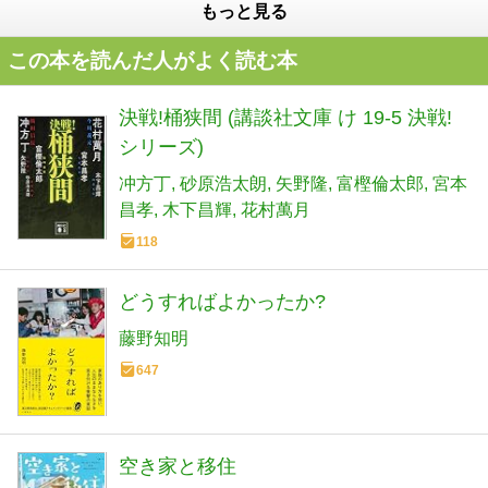
もっと見る
この本を読んだ人がよく読む本
決戦!桶狭間 (講談社文庫 け 19-5 決戦!
シリーズ)
冲方丁
砂原浩太朗
矢野隆
富樫倫太郎
宮本
昌孝
木下昌輝
花村萬月
118
どうすればよかったか?
藤野知明
647
空き家と移住