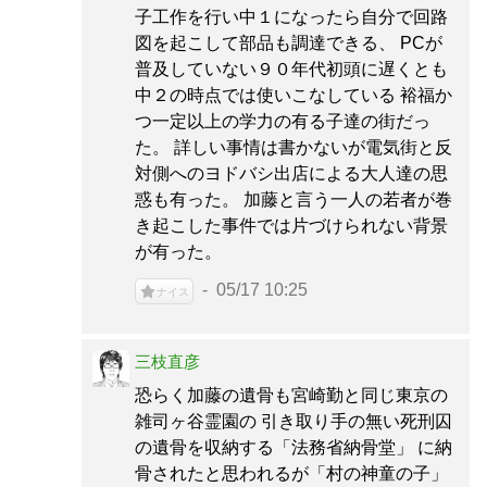
子工作を行い中１になったら自分で回路
図を起こして部品も調達できる、 PCが
普及していない９０年代初頭に遅くとも
中２の時点では使いこなしている 裕福か
つ一定以上の学力の有る子達の街だっ
た。 詳しい事情は書かないが電気街と反
対側へのヨドバシ出店による大人達の思
惑も有った。 加藤と言う一人の若者が巻
き起こした事件では片づけられない背景
が有った。
05/17 10:25
ナイス
三枝直彦
恐らく加藤の遺骨も宮崎勤と同じ東京の
雑司ヶ谷霊園の 引き取り手の無い死刑囚
の遺骨を収納する「法務省納骨堂」 に納
骨されたと思われるが「村の神童の子」