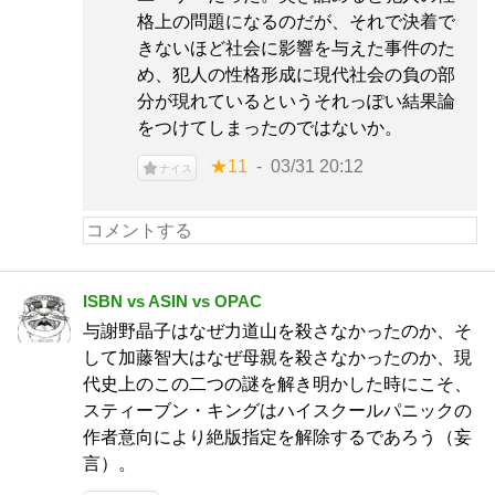
格上の問題になるのだが、それで決着で
きないほど社会に影響を与えた事件のた
め、犯人の性格形成に現代社会の負の部
分が現れているというそれっぽい結果論
をつけてしまったのではないか。
★11
03/31 20:12
ナイス
ISBN vs ASIN vs OPAC
与謝野晶子はなぜ力道山を殺さなかったのか、そ
して加藤智大はなぜ母親を殺さなかったのか、現
代史上のこの二つの謎を解き明かした時にこそ、
スティーブン・キングはハイスクールパニックの
作者意向により絶版指定を解除するであろう（妄
言）。