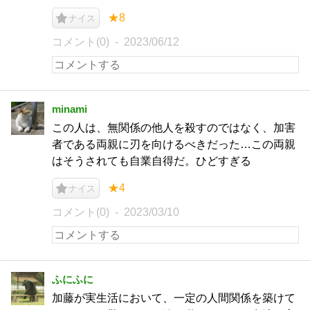
★8
ナイス
コメント(0)
2023/06/12
minami
この人は、無関係の他人を殺すのではなく、加害
者である両親に刃を向けるべきだった…この両親
はそうされても自業自得だ。ひどすぎる
★4
ナイス
コメント(0)
2023/03/10
ふにふに
加藤が実生活において、一定の人間関係を築けて