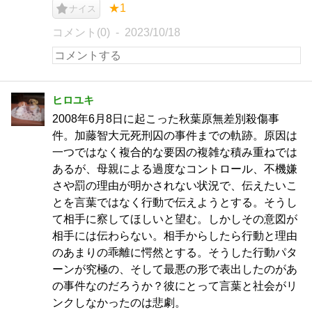
★1
ナイス
コメント(0)
2023/10/18
ヒロユキ
2008年6月8日に起こった秋葉原無差別殺傷事
件。加藤智大元死刑囚の事件までの軌跡。原因は
一つではなく複合的な要因の複雑な積み重ねでは
あるが、母親による過度なコントロール、不機嫌
さや罰の理由が明かされない状況で、伝えたいこ
とを言葉ではなく行動で伝えようとする。そうし
て相手に察してほしいと望む。しかしその意図が
相手には伝わらない。相手からしたら行動と理由
のあまりの乖離に愕然とする。そうした行動パタ
ーンが究極の、そして最悪の形で表出したのがあ
の事件なのだろうか？彼にとって言葉と社会がリ
ンクしなかったのは悲劇。