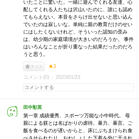
いたことに驚いた。一緒に遊んでくれる友達、心
配してくれる人たちは沢山いたのに、誰にも認め
てもらえない、本音をさらけ出せないと思い込ん
でいたのは寂しいな。単純に親の教育だけのせい
にはしたくないけれど、そういった認知の歪み
は、幼少期の家庭環境が大きいのだろうか。 事件
はいろんなことが折り重なった結果だったのだろ
うと思う。
★2
ナイス
コメント(0)
2023/01/23
田中彰英
第一章 成績優秀、スポーツ万能な小中時代。 母
親による躾とは名ばかりの虐待。暴力、暴言。ご
飯を食べるのが遅いからと、床にぶちまけられ食
べさせられたり、おねしょした下着を外に干され