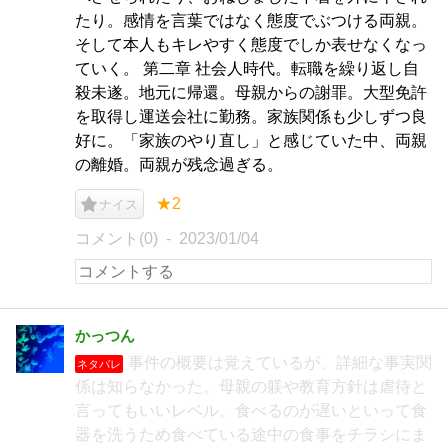
たり。感情を言葉ではなく態度でぶつける両親。
そして本人もキレやすく態度でしか表せなくなっ
ていく。 第二章 社会人時代。転職を繰り返し自
殺未遂。地元に帰還。母親からの謝罪。大型免許
を取得し運送会社に勤務。家族関係も少しずつ良
好に。「家族のやり直し」と感じていた中、両親
の離婚。両親が残念過ぎる。
★2
ナイス
コメント(0)
2023/01/04
かっつん
事件の概要は覚えているが、詳細な事実関
ネタバレ
係は知らなかった。母親の躾や教育方針は虐待と
言ってもいいレベル。食べるのが遅いといって食
器を洗うため食べている途中の食事をチラシにま