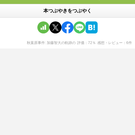
本つぶやきをつぶやく
秋葉原事件: 加藤智大の軌跡
の
評価
72
％
感想・レビュー
6
件