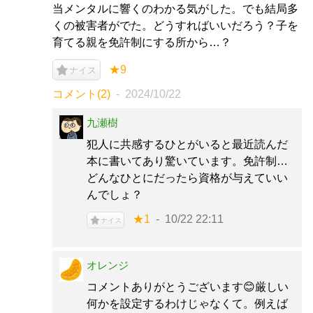
当メンタルに響くのわかる気がした。でも結局多
くの被害者がでた。どうすればいいだろう？子を
育てる親を免許制にする所から…？
★9
ナイス
コメント(2)
2024/10/22
九瀬樹
犯人に共感するひとがいると最近読んだ
本に書いてあり驚いています。免許制…
どんなひとにだったら資格が与えていい
んでしょ？
★1
10/22 22:11
ナイス
オレンジ
コメントありがとうございます😊厳しい
何かを設定するわけじゃなくて。例えば