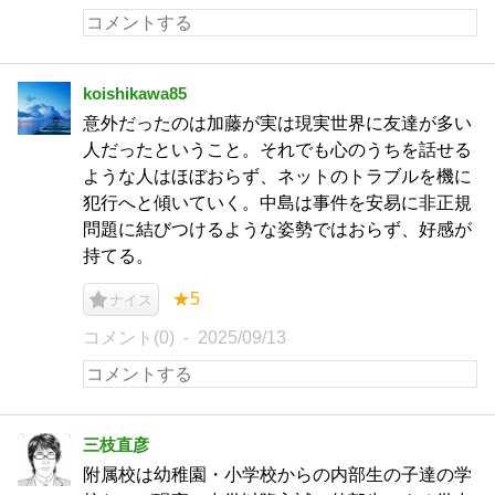
koishikawa85
意外だったのは加藤が実は現実世界に友達が多い
人だったということ。それでも心のうちを話せる
ような人はほぼおらず、ネットのトラブルを機に
犯行へと傾いていく。中島は事件を安易に非正規
問題に結びつけるような姿勢ではおらず、好感が
持てる。
★5
ナイス
コメント(0)
2025/09/13
三枝直彦
附属校は幼稚園・小学校からの内部生の子達の学