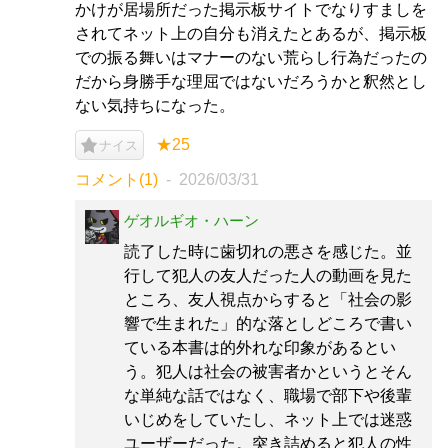
かけが居場所だった掲示板サイトでなりすましを
されてネット上の自分も消えたとあるが、掲示板
での振る舞いはマナーのない荒らし行為だったの
だから身勝手な理屈ではないだろうかと釈然とし
ない気持ちになった。
★25
ナイス
コメント(1)
2026/03/31
ゲオルギオ・ハーン
読了した時に歯切れの悪さを感じた。並
行して犯人の友人だった人の動画を見た
ところ、友人視点からすると「社会の影
響で生まれた」的な落としどころで書い
ている本書は的外れな印象があるとい
う。犯人は社会の被害者かというとそん
な単純な話ではなく、職場で部下や後輩
いじめをしていたし、ネット上では迷惑
ユーザーだった。突き詰めると犯人の性