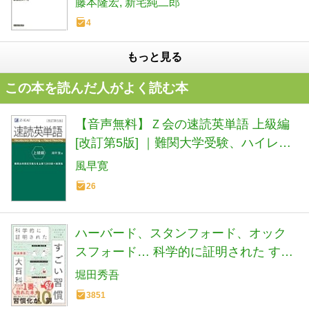
藤本隆宏
新宅純二郎
4
もっと見る
この本を読んだ人がよく読む本
【音声無料】Ｚ会の速読英単語 上級編
[改訂第5版] ｜難関大学受験、ハイレベ
ルな英語力強化に
風早寛
26
ハーバード、スタンフォード、オック
スフォード… 科学的に証明された すご
い習慣大百科 人生が変わるテクニック
堀田秀吾
112個集めました
3851