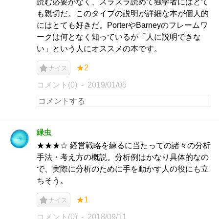
読む必要がなく、スラスラ読めて独学者にはとて
も親切だ。このタイプの説明が詳細な本が個人的
にはとても好きだ。PorterやBarneyのフレームワ
ークは何となく知っているが「人に説明できな
い」という人にオススメの本です。
★2
ナイス
コメント(0)
2019/01/05
緑虫
★★★☆ 経営戦略を練るに当たっての諸々の分析
手法・考え方の概説。分析例はかなり具体的なの
で、実際に分析のために手を動かす人の役にも立
ちそう。
★1
ナイス
コメント(0)
2018/09/11