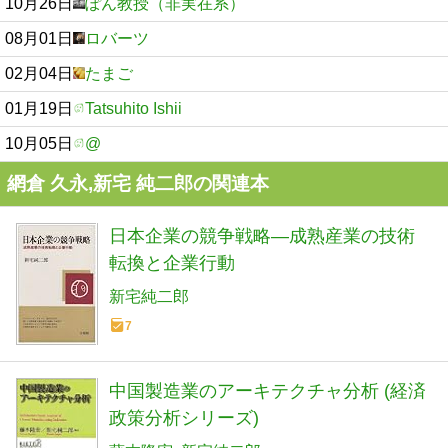
10月26日
ぽん教授（非実在系）
08月01日
ロバーツ
02月04日
たまご
01月19日
Tatsuhito Ishii
10月05日
@
網倉 久永,新宅 純二郎の関連本
日本企業の競争戦略―成熟産業の技術
転換と企業行動
新宅純二郎
7
中国製造業のアーキテクチャ分析 (経済
政策分析シリーズ)