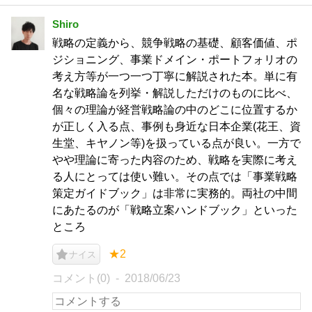
Shiro
戦略の定義から、競争戦略の基礎、顧客価値、ポ
ジショニング、事業ドメイン・ポートフォリオの
考え方等が一つ一つ丁寧に解説された本。単に有
名な戦略論を列挙・解説しただけのものに比べ、
個々の理論が経営戦略論の中のどこに位置するか
が正しく入る点、事例も身近な日本企業(花王、資
生堂、キヤノン等)を扱っている点が良い。一方で
やや理論に寄った内容のため、戦略を実際に考え
る人にとっては使い難い。その点では「事業戦略
策定ガイドブック」は非常に実務的。両社の中間
にあたるのが「戦略立案ハンドブック」といった
ところ
★2
ナイス
コメント(0)
2018/06/23