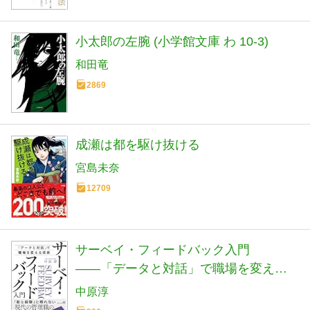
小太郎の左腕 (小学館文庫 わ 10-3)
和田竜
2869
成瀬は都を駆け抜ける
宮島未奈
12709
サーベイ・フィードバック入門
――「データと対話」で職場を変える
技術 【これからの組織開発の教科書】
中原淳