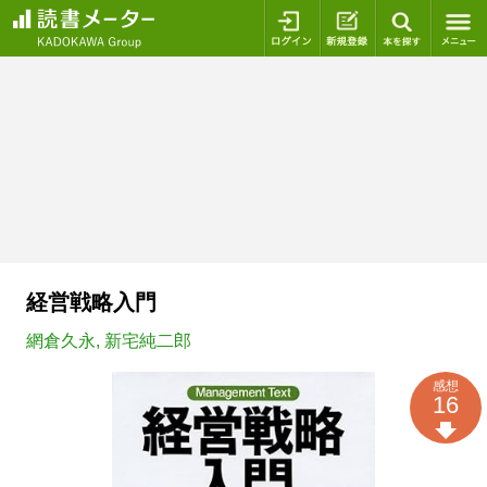
ログイン
新規登録
本を探
経営戦略入門
網倉久永
,
新宅純二郎
感想
16