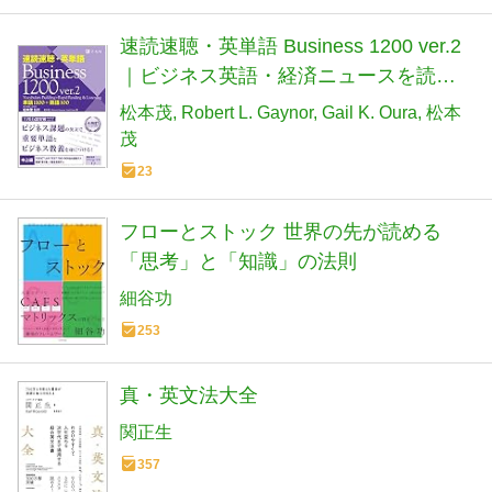
速読速聴・英単語 Business 1200 ver.2
｜ビジネス英語・経済ニュースを読み
解く｜TOEIC 700〜900点・英検準1級
松本茂
Robert L. Gaynor
Gail K. Oura
松本
対策｜仕事で使える英単語・リスニン
茂
グ強化 （音声無料） (速読速聴・英単語
23
シリーズ)
フローとストック 世界の先が読める
「思考」と「知識」の法則
細谷功
253
真・英文法大全
関正生
357