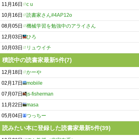
11月16日
c u
10月16日
読書家さん#4AP12o
08月05日
機械学習を勉強中のアライさん
12月03日
ひろ
10月03日
リュウイチ
積読中の読書家最新5件(7)
12月18日
かーや
02月17日
mobiile
07月07日
js-fisherman
11月22日
masa
05月04日
つっちー
読みたい本に登録した読書家最新5件(39)