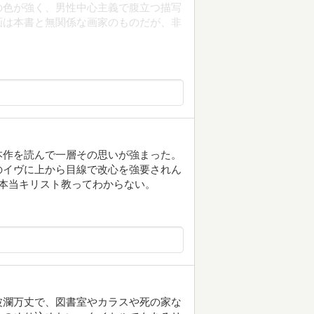
の色が強く、男性中心主義で腹立つ描写
画は本書と無関係な画家のものだが、非
本作を読んで一層その思いが強まった。
のイヴに上から目線で改心を強要されん
本当キリスト教ってわからない。
波瀾万丈で、図書室やカラスや死の家な