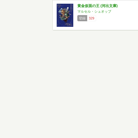
黄金仮面の王 (河出文庫)
マルセル・シュオッブ
登録
329