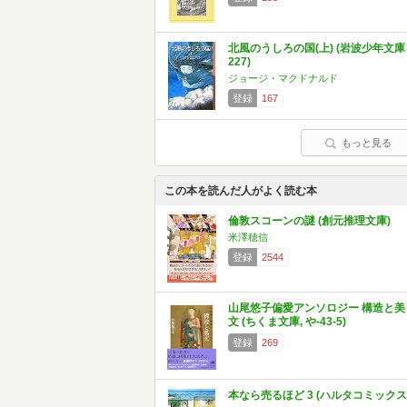
北風のうしろの国(上) (岩波少年文庫
227)
ジョージ・マクドナルド
登録
167
もっと見る
この本を読んだ人がよく読む本
倫敦スコーンの謎 (創元推理文庫)
米澤穂信
登録
2544
山尾悠子偏愛アンソロジー 構造と美
文 (ちくま文庫, や-43-5)
登録
269
本なら売るほど 3 (ハルタコミックス