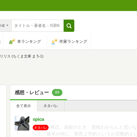
n和書
は
本ランキング
作家ランキング
リリス (ちくま文庫 ま 5-1)
感想・レビュー
89
全て表示
ネタバレ
spica
再読。高校のとき、意味わからんと思い
ネタバレ
った。後半が特に、形而上学的というか宗教的と