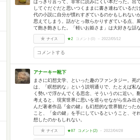
はっきり言って、非常に読みにくい本だった。出
してぐだぐだと思いつくままに書き連ねているだ
代の小説に自分が慣れすぎているのかもしれない
思えてしまう。話がとっ散らかりすぎている点、
て飽き飽きした。「軽いお姫さま」は大好きな話
ナイス
★2
コメント(
0
)
2022/05/12
アナーキー靴下
まさに幻想文学、といった趣のファンタジー。死
は、「瞑想的な」という説明通りで、たとえば私
く勢いで浮かんでくる思念、そういうのに近い。
考えると、現実世界に思いを巡らせながら生み出
んだ著者作品『金の鍵』も幻想的な世界観だった
こと、「金の鍵」を手にしているということ、そ
想したのかもしれない。
ナイス
★87
コメント(
2
)
2022/04/28