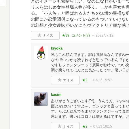
どのイメージも素晴らしい。なのになぜかいま一
リスをはじめ女性登場人物が多く、しかも善女も
る。「小人族」と呼ばれる人たちの無垢の異様な
の間にか恋愛関係になっているのもついていけな
の幻想と少女趣味がいかにもヴィクトリア朝な感
ナイス
★39
コメント(
7
)
2022/07/12
kiyoka
私もこれ積んでます。訳は荒俣氏なんですね
なのでいつかは読まねばと思っているんですが、
ですしファンタジーって展開が独特で、つい
調が戻られてほんとに良かったです。暑い日が
ナイス
★2
07/13 15:57
kasim
ありがとうございます(^^)。うんうん、kiy
面とかはいいですよ～。ゴシックと言っても
す。たぶん欧米でもまだファンタジーって真
思います。暑いはコロナは増えるはですが、お
ナイス
★2
07/13 18:15