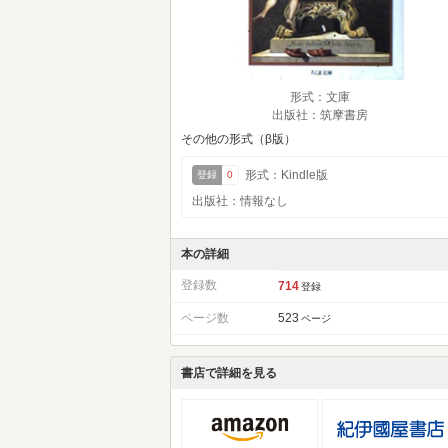
形式：文庫
出版社：筑摩書房
その他の形式（β版）
形式：Kindle版
登録
0
出版社：情報なし
本の詳細
登録数
714
登録
ページ数
523
ページ
書店で詳細を見る