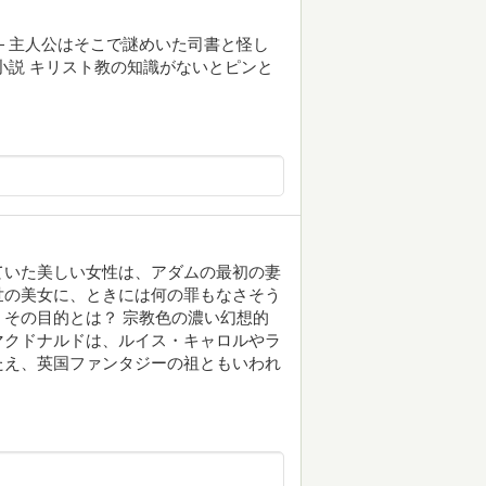
 主人公はそこで謎めいた司書と怪し
小説 キリスト教の知識がないとピンと
ていた美しい女性は、アダムの最初の妻
世の美女に、ときには何の罪もなさそう
その目的とは？ 宗教色の濃い幻想的
マクドナルドは、ルイス・キャロルやラ
たえ、英国ファンタジーの祖ともいわれ