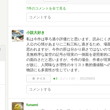
7件のコメントを全て見る
小説大好き
私は今作は寧ろ過小評価だと思います。読みにく
人公の心情があまりに二転三転し過ぎるため、場
思われますが、今作の肝は分かり易さではないの
関
見無秩序な架空の記号が現実の一側面を逆照射的
の面白さだと思いますが、今作の場合、作者が現
が故に、人間味なき理性のキリスト教的価値観へ
物語にも多面性が生じています。
ナイス
★3
コメント(
0
)
2022/06/03
ド
funami