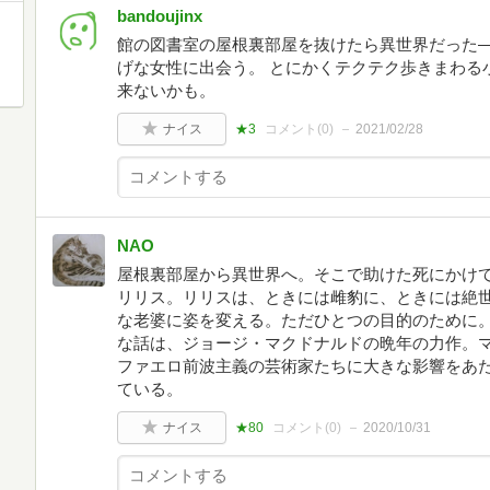
bandoujinx
館の図書室の屋根裏部屋を抜けたら異世界だった―
げな女性に出会う。 とにかくテクテク歩きまわる
来ないかも。
ナイス
★3
コメント(
0
)
2021/02/28
NAO
屋根裏部屋から異世界へ。そこで助けた死にかけ
リリス。リリスは、ときには雌豹に、ときには絶
な老婆に姿を変える。ただひとつの目的のために。
な話は、ジョージ・マクドナルドの晩年の力作。
ファエロ前波主義の芸術家たちに大きな影響をあ
ている。
ナイス
★80
コメント(
0
)
2020/10/31