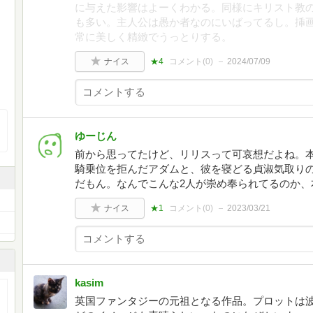
に与えた影響はよーくわかる。同様にキリスト教
も多い。主人公は愚か者なのにいばってるし。挿
常に美しく精緻でうっとりする。
ナイス
★4
コメント(
0
)
2024/07/09
ゆーじん
前から思ってたけど、リリスって可哀想だよね。
騎乗位を拒んだアダムと、彼を寝どる貞淑気取り
だもん。なんでこんな2人が崇め奉られてるのか、
ナイス
★1
コメント(
0
)
2023/03/21
kasim
英国ファンタジーの元祖となる作品。プロットは