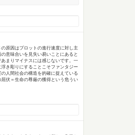
さの原因はプロットの進行速度に対し主
面の意味合いを見失い易いことにあると
であまりマイナスには感じないです。一
に浮き彫りにすることこそファンタジー
実の人間社会の構造を的確に捉えている
の屈伏＝生命の尊厳の獲得という危うい