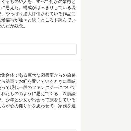
てくるものや人を、すべて何かの象徴と
けに思えた。構成がはっきりしている現
が、やっぱり過大評価されている作品に
風景描写が延々と続くところも読んでい
なのだが残念。
の集合体である巨大な図書室からの旅路
なら法事でお経を聞いているときに目眩
翻って現代一般のファンタジーについて
されたもののように思えてくる。以前読
が、少年と少女が出会って旅をしている
れらが心の拠り所を思わせて、家族を連