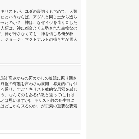
・キリストが、ユダの裏切りも含めて、人類
ったというならば、アダ厶と同じ土から造ら
かったのか？ 神は、なぜイヴを造り直した
、人類は、神に都合よく去勢された生物なの
が、神が許さなくても、神を信じる俺が赦
な、ジョージ・マクドナルドの描き方が個人
(笑) 高みからの仄めかしの連続に振り回さ
、終盤の有無を言わさぬ展開、感覚的には付
ゃる通り、すごくキリスト教的な思索を感じ
う、なんてのもある仏教と違って(これは
とは思いますが)、キリスト教の死生観に
悪はどこから来るのか、が思索の重要な要素