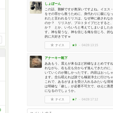
しょぼーん
この話、難解ですが奥深いですよね。イエス
をその罪から救うために、身代わりに磔にな
れたと言われるリリスは、なぜ神に赦されな
のか？ リリスが、プロトタイプだとすると
か？ とか、いろいろと考えてしまいました
す。神を疑うな、神を信じる俺を信じろ、的
的に大好きですｗ
ナイス
★9
04/28 13:15
アナーキー靴下
ああもう、震えが来るほど的確なまとめですね
れながら、右も左も分からず進んできたのに
いていくのが難しかったです。内容はおっし
ます。念仏唱えれば誰でも極楽浄土に行けちゃ
これで、あるがままを受け入れるみたいな境地
は明確な「赦し」が必要不可欠で、ゆえに善
になるのでしょうか。
ナイス
★7
04/28 17:12
)