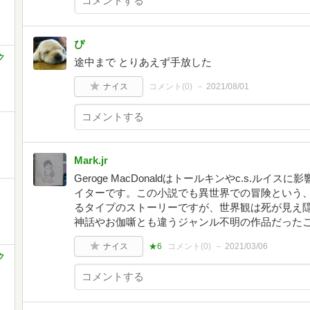
ぴ
ク
途中まで とりあえず手放した
ナイス
コメント(
0
)
2021/08/01
Mark.jr
Geroge MacDonaldはトールキンやc.s.ル
イターです。この小説でも異世界での冒険という
るタイプのストーリーですが、世界観は死が見え
神話やお伽噺とも違うジャンル不明の作品だった
ナイス
★6
コメント(
0
)
2021/03/06
ク