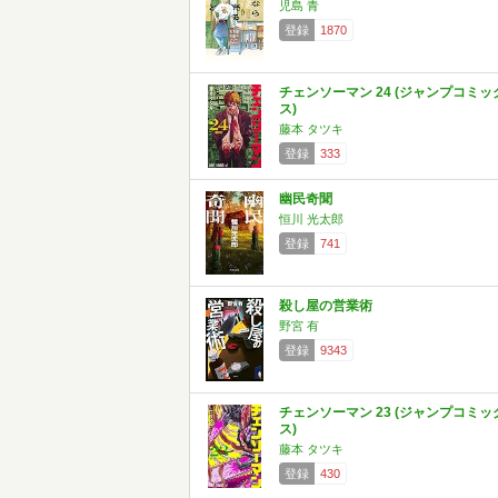
児島 青
登録
1870
チェンソーマン 24 (ジャンプコミッ
ス)
藤本 タツキ
登録
333
幽民奇聞
恒川 光太郎
登録
741
殺し屋の営業術
野宮 有
登録
9343
チェンソーマン 23 (ジャンプコミッ
ス)
藤本 タツキ
登録
430