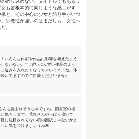
つのめり込めない。タイトルでもあるリ
悪女も皆根本的に同じような感じがす
称揚と、その中心の少女と語り手がいつ
い。宗教性が強いのはまだしも、女性へ
じだ。
ー！いろんな作家や作品に影響を与えたよう
なかなか…^^;;ずいぶん古い作品のよう
突っ込みを入れたくなっちゃいますよね。体
続いてますのでご自愛くださいませ♪
okaさんも読まれそうな本ですね。図書室の場
いい気もします。荒俣さんやっぱり偉いで
面目に注目されてない頃の翻訳じゃないかと
互い気をつけましょうね💓