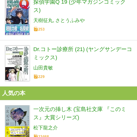
探偵学園Q 19 (少年マガジンコミック
ス)
天樹征丸
さとうふみや
253
Dr.コトー診療所 (21) (ヤングサンデーコ
ミックス)
山田貴敏
229
人気の本
一次元の挿し木 (宝島社文庫 『このミ
ス』大賞シリーズ)
松下龍之介
23468