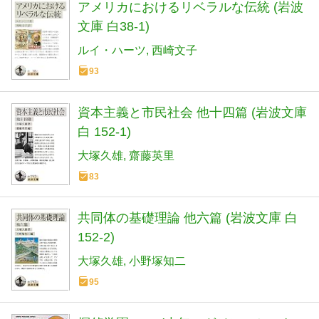
アメリカにおけるリベラルな伝統 (岩波
文庫 白38-1)
ルイ・ハーツ
西崎文子
93
資本主義と市民社会 他十四篇 (岩波文庫
白 152-1)
大塚久雄
齋藤英里
83
共同体の基礎理論 他六篇 (岩波文庫 白
152-2)
大塚久雄
小野塚知二
95