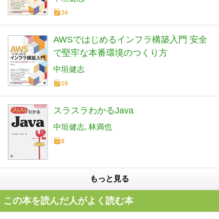
34
AWSではじめるインフラ構築入門 安全
で堅牢な本番環境のつくり方
中垣健志
19
スラスラわかるJava
中垣健志
林満也
8
もっと見る
この本を読んだ人がよく読む本