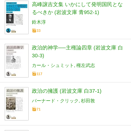
高峰譲吉文集 いかにして発明国民とな
るべきか (岩波文庫 青952-1)
鈴木淳
33
政治的神学──主権論四章 (岩波文庫 白
30-3)
カール・シュミット
権左武志
117
政治の擁護 (岩波文庫 白37-1)
バーナード・クリック
杉田敦
71