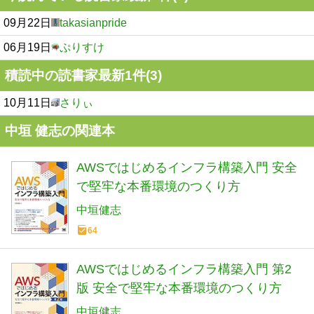
09月22日
takasianpride
06月19日
ぷりすけ
積読中の読書家最新1件(3)
10月11日
さりぃ
中垣 健志の関連本
AWSではじめるインフラ構築入門 安全
で堅牢な本番環境のつくり方
中垣健志
64
AWSではじめるインフラ構築入門 第2
版 安全で堅牢な本番環境のつくり方
中垣健志