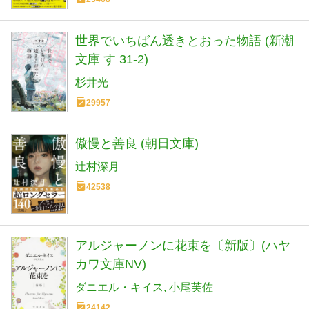
世界でいちばん透きとおった物語 (新潮
文庫 す 31-2)
杉井光
29957
傲慢と善良 (朝日文庫)
辻村深月
42538
アルジャーノンに花束を〔新版〕(ハヤ
カワ文庫NV)
ダニエル・キイス
小尾芙佐
24142