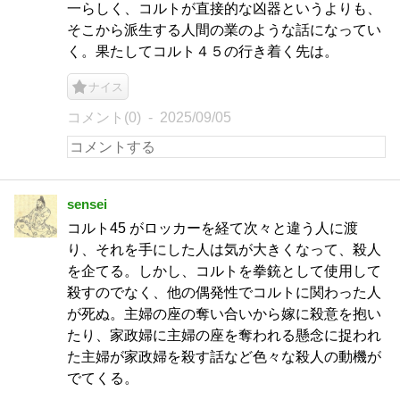
一らしく、コルトが直接的な凶器というよりも、
そこから派生する人間の業のような話になってい
く。果たしてコルト４５の行き着く先は。
ナイス
コメント(0)
2025/09/05
sensei
コルト45 がロッカーを経て次々と違う人に渡
り、それを手にした人は気が大きくなって、殺人
を企てる。しかし、コルトを拳銃として使用して
殺すのでなく、他の偶発性でコルトに関わった人
が死ぬ。主婦の座の奪い合いから嫁に殺意を抱い
たり、家政婦に主婦の座を奪われる懸念に捉われ
た主婦が家政婦を殺す話など色々な殺人の動機が
でてくる。