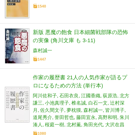
1540
新版 悪魔の飽食 日本細菌戦部隊の恐怖
の実像 (角川文庫 も 3-11)
森村誠一
1447
作家の履歴書 21人の人気作家が語るプ
ロになるための方法 (単行本)
阿川佐和子
石田衣良
江國香織
荻原浩
北方
謙三
小池真理子
椎名誠
白石一文
辻村深
月
佐久間文子
夢枕獏
森村誠一
皆川博子
道尾秀介
誉田哲也
藤田宜永
高野和明
朱川
湊人
桜庭一樹
北村薫
角田光代
大沢在昌
1080