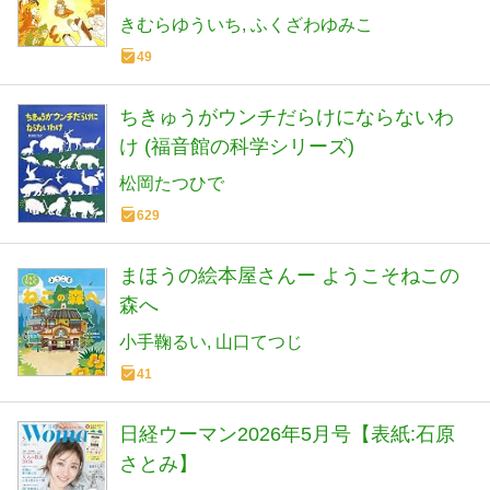
きむらゆういち
ふくざわゆみこ
49
ちきゅうがウンチだらけにならないわ
け (福音館の科学シリーズ)
松岡たつひで
629
まほうの絵本屋さんー ようこそねこの
森へ
小手鞠るい
山口てつじ
41
日経ウーマン2026年5月号【表紙:石原
さとみ】