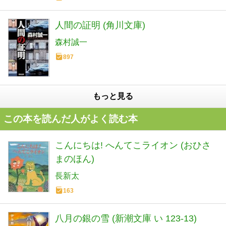
人間の証明 (角川文庫)
森村誠一
897
もっと見る
この本を読んだ人がよく読む本
こんにちは! へんてこライオン (おひさ
まのほん)
長新太
163
八月の銀の雪 (新潮文庫 い 123-13)