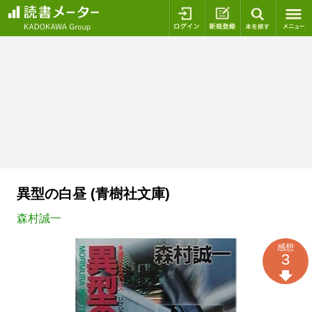
ログイン
新規登録
本を探
異型の白昼 (青樹社文庫)
森村誠一
感想
3