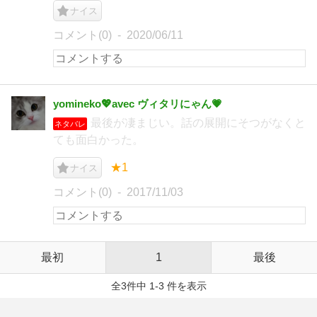
ナイス
コメント(0)
2020/06/11
yomineko💖avec ヴィタリにゃん💗
最後が凄まじい。話の展開にそつがなくと
ネタバレ
ても面白かった。
★1
ナイス
コメント(0)
2017/11/03
最初
1
最後
全3件中 1-3 件を表示