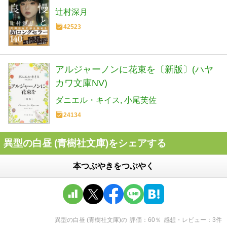
辻村深月
42523
アルジャーノンに花束を〔新版〕(ハヤ
カワ文庫NV)
ダニエル・キイス
小尾芙佐
24134
異型の白昼 (青樹社文庫)をシェアする
本つぶやきをつぶやく
異型の白昼 (青樹社文庫)
の
評価
60
％
感想・レビュー
3
件