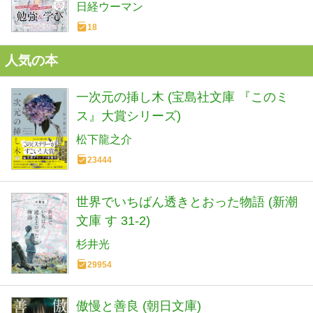
日経ウーマン
18
人気の本
一次元の挿し木 (宝島社文庫 『このミ
ス』大賞シリーズ)
松下龍之介
23444
世界でいちばん透きとおった物語 (新潮
文庫 す 31-2)
杉井光
29954
傲慢と善良 (朝日文庫)