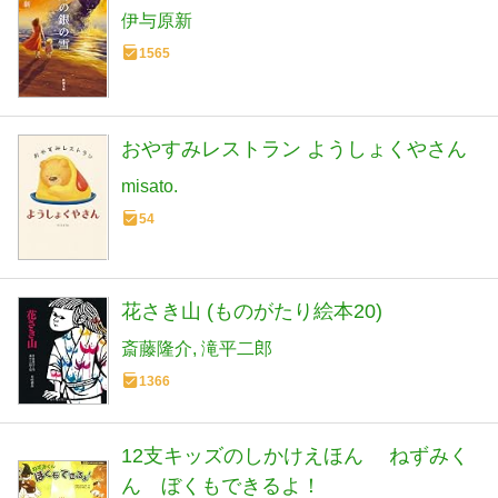
伊与原新
1565
おやすみレストラン ようしょくやさん
misato.
54
花さき山 (ものがたり絵本20)
斎藤隆介
滝平二郎
1366
12支キッズのしかけえほん ねずみく
ん ぼくもできるよ！