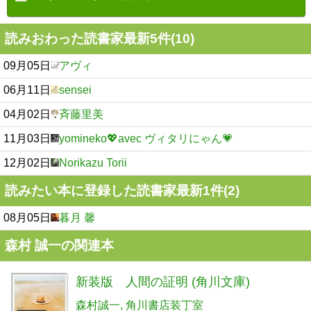
読みおわった読書家最新5件(10)
09月05日
アヴィ
06月11日
sensei
04月02日
斉藤里美
11月03日
yomineko💖avec ヴィタリにゃん💗
12月02日
Norikazu Torii
読みたい本に登録した読書家最新1件(2)
08月05日
暮月 馨
森村 誠一の関連本
新装版 人間の証明 (角川文庫)
森村誠一
角川書店装丁室