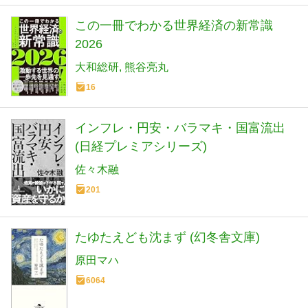
この一冊でわかる世界経済の新常識
2026
大和総研
熊谷亮丸
16
インフレ・円安・バラマキ・国富流出
(日経プレミアシリーズ)
佐々木融
201
たゆたえども沈まず (幻冬舎文庫)
原田マハ
6064