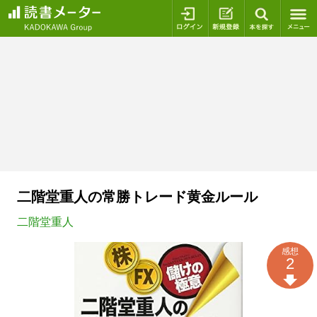
ログイン
新規登録
本を探
二階堂重人の常勝トレード黄金ルール
二階堂重人
感想
2