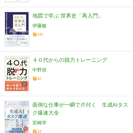
地図で学ぶ 世界史「再入門」
伊藤敏
192
４０代からの脱力トレーニング
中野崇
42
面倒な仕事が一瞬で片付く 生成AIタス
ク爆速大全
宮崎学
34