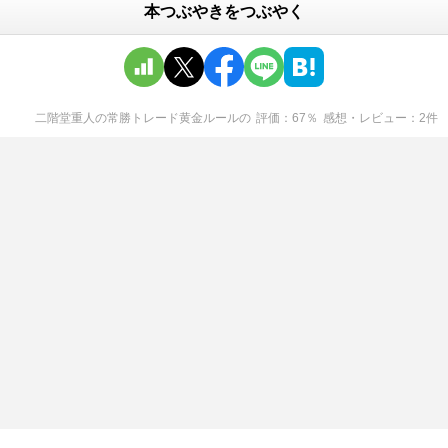
本つぶやきをつぶやく
二階堂重人の常勝トレード黄金ルール
の
評価
67
％
感想・レビュー
2
件