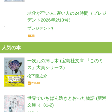
老化が早い人､遅い人の24時間（プレジ
デント2026年2/13号）
プレジデント社
28
人気の本
一次元の挿し木 (宝島社文庫 『このミ
ス』大賞シリーズ)
松下龍之介
23440
世界でいちばん透きとおった物語 (新潮
文庫 す 31-2)