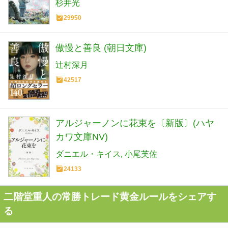
杉井光
29950
傲慢と善良 (朝日文庫)
辻村深月
42517
アルジャーノンに花束を〔新版〕(ハヤ
カワ文庫NV)
ダニエル・キイス
小尾芙佐
24133
二階堂重人の常勝トレード黄金ルールをシェアす
る