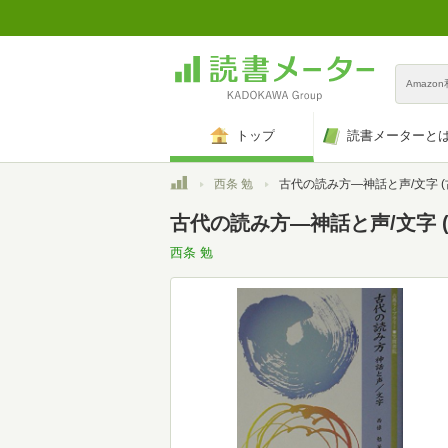
Amazo
トップ
読書メーターと
トップ
西条 勉
古代の読み方―神話と声/文字 (古典ライブラ
古代の読み方―神話と声/文字 
西条 勉