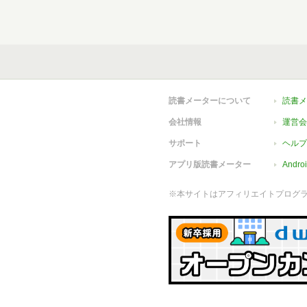
読書メーターについて
読書メ
会社情報
運営会
サポート
ヘルプ
アプリ版読書メーター
Andr
※本サイトはアフィリエイトプログ