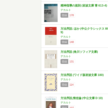
精神指導の規則 (岩波文庫 青 613-4)
デカルト
登録
178
方法序説: ほか (中公クラシックス W
9)
デカルト
登録
148
方法序説 (角川ソフィア文庫)
デカルト
登録
131
方法序説 (ワイド版岩波文庫 180)
デカルト
登録
114
方法序説,情念論 (中公文庫 D 10)
デカルト
登録
107