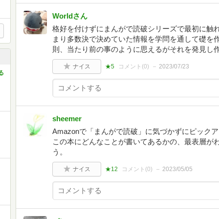
Worldさん
格好を付けずにまんがで読破シリーズで最初に触
まり多数決で決めていた情報を学問を通して礎を
則、当たり前の事のように思えるがそれを発見し
ナイス
★5
コメント(
0
)
2023/07/23
る
sheemer
Amazonで「まんがで読破」に気づかずにピック
この本にどんなことが書いてあるかの、最表層が
う。
ナイス
★12
コメント(
0
)
2023/05/05