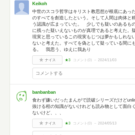
Keikoh
中世のスコラ哲学はキリスト教思想が根底にあっ
のすべてを創造したという。そして人間は肉体と
う認識が広まっていた。 少しでも疑いのあるも
に残った疑いえないものが真理であると考えた。
現実と思っているこの現実もじつは夢かもしれな
ないと考えた。すべてを偽として疑っている間に
る。 我思う、ゆえに我あり
ナイス
★3
コメント(
0
)
2024/11/03
banbanban
食わず嫌いだったまんがで読破シリーズだけどunli
抜ける程の知識がないけれども読み物として面白
ないけど、、、
ナイス
★3
コメント(
0
)
2024/05/13