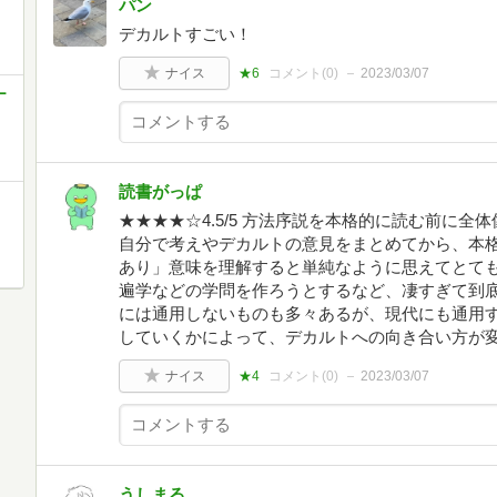
パン
デカルトすごい！
ナイス
★6
コメント(
0
)
2023/03/07
ー
読書がっぱ
★★★★☆4.5/5 方法序説を本格的に読む前に
自分で考えやデカルトの意見をまとめてから、本
あり」意味を理解すると単純なように思えてとて
遍学などの学問を作ろうとするなど、凄すぎて到
には通用しないものも多々あるが、現代にも通用
していくかによって、デカルトへの向き合い方が
ナイス
★4
コメント(
0
)
2023/03/07
うしまる