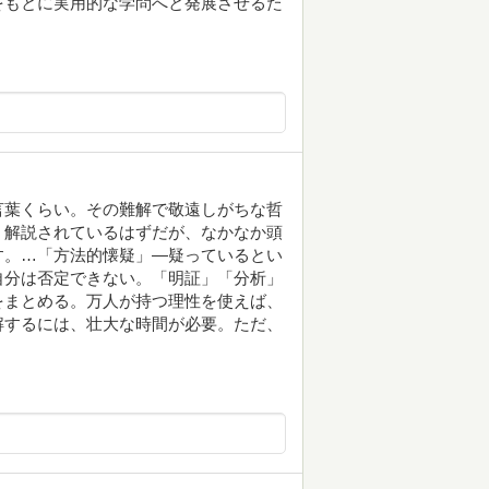
をもとに実用的な学問へと発展させるた
言葉くらい。その難解で敬遠しがちな哲
く解説されているはずだが、なかなか頭
す。…「方法的懐疑」—疑っているとい
自分は否定できない。「明証」「分析」
をまとめる。万人が持つ理性を使えば、
解するには、壮大な時間が必要。ただ、