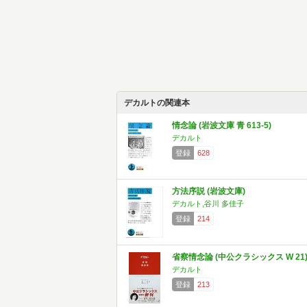
デカルトの関連本
情念論 (岩波文庫 青 613-5)
デカルト
登録
628
方法序説 (岩波文庫)
デカルト,谷川 多佳子
登録
214
省察情念論 (中公クラシックス W 21
デカルト
登録
213