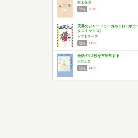
村上春樹
登録
2975
天幕のジャードゥーガル 1 (1) (ボニ
タコミックス)
トマトスープ
登録
1435
会話の0.2秒を言語学する
水野太貴
登録
2435