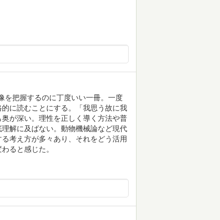
全体像を把握するのに丁度いい一冊。一度
格的に読むことにする。「我思う故に我
も奥が深い。理性を正しく導く方法や普
底理解に及ばない。動物機械論など現代
する考え方が多々あり、それをどう活用
変わると感じた。