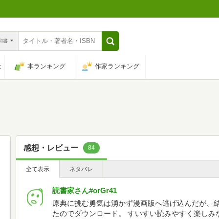
n和書
は
本ランキング
作家ランキング
感想・レビュー
84
全て表示
ネタバレ
読書家さん#orGr41
原典に挑む勇気は湧かず漫画版へ逃げ込んだが、結
たのでダウンロード。 すいすい読みやすく楽しみ