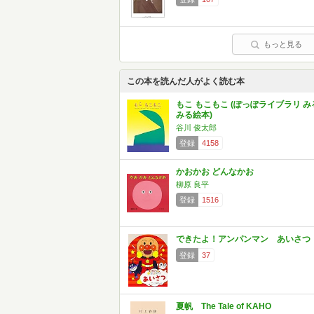
もっと見る
この本を読んだ人がよく読む本
もこ もこもこ (ぽっぽライブラリ み
みる絵本)
谷川 俊太郎
登録
4158
かおかお どんなかお
柳原 良平
登録
1516
できたよ！アンパンマン あいさつ
登録
37
夏帆 The Tale of KAHO