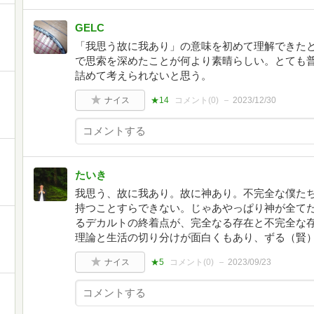
GELC
「我思う故に我あり」の意味を初めて理解できた
で思索を深めたことが何より素晴らしい。とても
詰めて考えられないと思う。
ナイス
★14
コメント(
0
)
2023/12/30
たいき
我思う、故に我あり。故に神あり。不完全な僕た
持つことすらできない。じゃあやっぱり神が全て
るデカルトの終着点が、完全なる存在と不完全な
理論と生活の切り分けが面白くもあり、ずる（賢
ナイス
★5
コメント(
0
)
2023/09/23