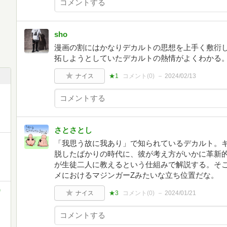
sho
漫画の割にはかなりデカルトの思想を上手く敷衍
拓しようとしていたデカルトの熱情がよくわかる
ナイス
★1
コメント(
0
)
2024/02/13
さとさとし
「我思う故に我あり」で知られているデカルト。
脱したばかりの時代に、彼が考え方がいかに革新
が生徒二人に教えるという仕組みで解説する。そ
メにおけるマジンガーZみたいな立ち位置だな。
)
ナイス
★3
コメント(
0
)
2024/01/21