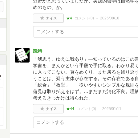
分野かと思っていましたが、実践的哲学は自然学
めのもの、か。
ナイス
★4
コメント(
0
)
2025/08/16
読特
「我思う、ゆえに我あり」—知っているのはこの
学書を、まんがという手段で手に取る。わかり易
に入ってこない。頁をめくり、また戻るを繰り返
うことは、疑う主体が存在する。その存在である
「総合」「枚挙」——従いやすいシンプルな規則
偏見は取り払えるはず。…まだまだ消化不良。理
考えるきっかけは得られた。
ナイス
★44
コメント(
0
)
2025/01/11