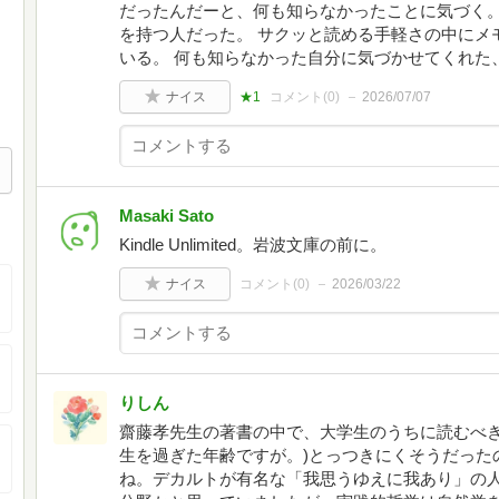
だったんだーと、何も知らなかったことに気づく。
を持つ人だった。 サクッと読める手軽さの中にメ
いる。 何も知らなかった自分に気づかせてくれた
ナイス
★1
コメント(
0
)
2026/07/07
Masaki Sato
Kindle Unlimited。岩波文庫の前に。
ナイス
コメント(
0
)
2026/03/22
りしん
齋藤孝先生の著書の中で、大学生のうちに読むべき
生を過ぎた年齢ですが。)とっつきにくそうだった
ね。デカルトが有名な「我思うゆえに我あり」の