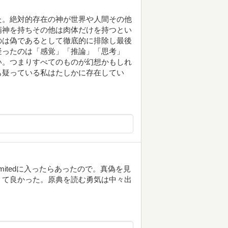
た。絶対的存在の神が世界や人間その他
精神を持ちその他は肉体だけを持つとい
のは偽であるとして徹底的に排除し最後
疑ったのは「感覚」「推論」「思考」
い。つまりすべてのものが幻想かもしれ
も疑っている私はたしかに存在してい
mitedに入ったらあったので。真偽を見
くて良かった。原典を読む勇気は中々出