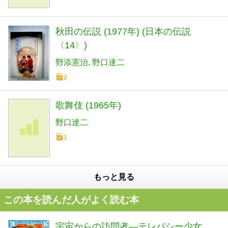
秋田の伝説 (1977年) (日本の伝説
〈14〉)
野添憲治
野口達二
2
歌舞伎 (1965年)
野口達二
1
もっと見る
この本を読んだ人がよく読む本
宇宙からの訪問者―テレパシー少女