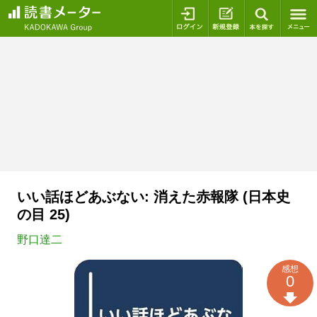
ログイン
新規登録
本を探
いい話ほどあぶない: 消えた赤報隊 (日本史
の目 25)
野口達二
感想
0