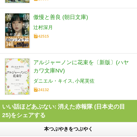
傲慢と善良 (朝日文庫)
辻村深月
42515
アルジャーノンに花束を〔新版〕(ハヤ
カワ文庫NV)
ダニエル・キイス
小尾芙佐
24132
いい話ほどあぶない: 消えた赤報隊 (日本史の目
25)をシェアする
本つぶやきをつぶやく