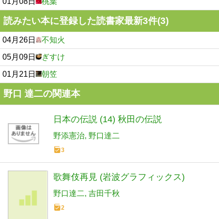
01月08日
桃葉
読みたい本に登録した読書家最新3件(3)
04月26日
不知火
05月09日
ぎすけ
01月21日
朝笠
野口 達二の関連本
日本の伝説 (14) 秋田の伝説
野添憲治
野口達二
3
歌舞伎再見 (岩波グラフィックス)
野口達二
吉田千秋
2