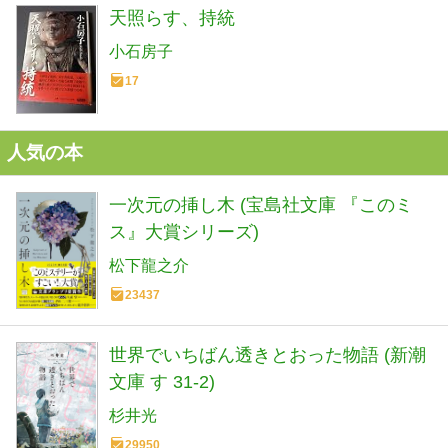
天照らす、持統
小石房子
17
人気の本
一次元の挿し木 (宝島社文庫 『このミ
ス』大賞シリーズ)
松下龍之介
23437
世界でいちばん透きとおった物語 (新潮
文庫 す 31-2)
杉井光
29950