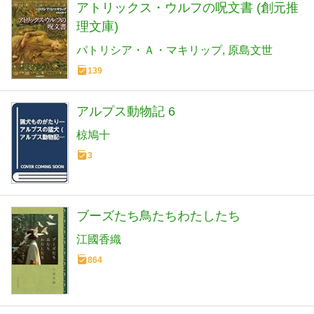
アトリックス・ウルフの呪文書 (創元推
理文庫)
パトリシア・Ａ・マキリップ
原島文世
139
アルプス動物記 6
椋鳩十
3
ブーズたち鳥たちわたしたち
江國香織
864