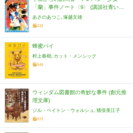
「蘭」事件ノート〈9〉 (講談社青い鳥
文庫)
あさのあつこ
塚越文雄
232
蜂蜜パイ
村上春樹
カット・メンシック
545
ウィンダム図書館の奇妙な事件 (創元推
理文庫)
ジル・ペイトン・ウォルシュ
猪俣美江子
572