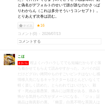
と偽名がデフォルトのせいで誰が誰なのかさっぱ
りわからん（これは多分そういうコンセプト）。
とりあえず次巻は読む。
★16
ナイス
コメント(0)
2026/07/13
こほ
程よくハラハラしてでも短編だからすぐ落
ネタバレ
ち着かせてもらえて読みやすかった。スパイの話
だけどグロい拷問やものすごいピンチはないし感
情移入先になるキャラクターもほとんどいなくて
軽く楽しく読めた。とらわれてはいけない、殺
す・死ぬは最愚策、痛みには限度がある、痛みを
怖がる気持ちの方がダメージになる。「ジョ」証
拠品は御真影の裏。「幽霊」白黒不明な英国人は