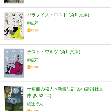
パラダイス・ロスト (角川文庫)
柳広司
6654
ラスト・ワルツ (角川文庫)
柳広司
3806
十角館の殺人 <新装改訂版> (講談社文
庫 あ 52-14)
綾辻行人