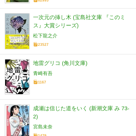
62995
一次元の挿し木 (宝島社文庫 『このミ
ス』大賞シリーズ)
松下龍之介
23527
地雷グリコ (角川文庫)
青崎有吾
1167
成瀬は信じた道をいく (新潮文庫 み 73-
2)
宮島未奈
1479