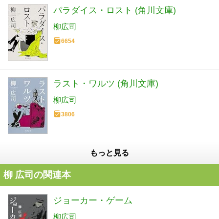
パラダイス・ロスト (角川文庫)
柳広司
6654
ラスト・ワルツ (角川文庫)
柳広司
3806
もっと見る
柳 広司の関連本
ジョーカー・ゲーム
柳広司