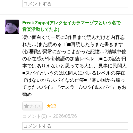
Freak Zappa(アレクセイカラマーゾフという名で
音楽活動してたよ)
凄い面白くて一気に3作目まで読んだけど内容忘
れた…(また読める！)■再読したらまた書きます
(心理戦が異常にかっこよかった記憶…?結城中佐
の存在感が帝都物語の加藤レベル…)■この話が日
本ではありえないと思ってる人は、見事に民間人
■スパイというのは民間人にバレるレベルの存在
ではないからスパイなのだ笑■『寒い国から帰っ
てきたスパイ』『ケスラー/スパイ&スパイ』もお
勧め
★23
ナイス
コメント(0)
2026/05/26