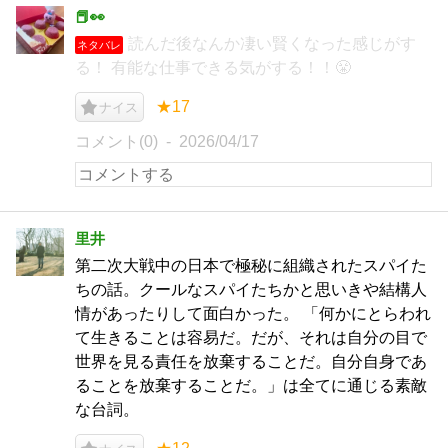
📕👀
読んだ後なんか凄い賢くなった感じがす
ネタバレ
る！ 有能な仕事できる気がする！！😤
★17
ナイス
コメント(0)
2026/04/17
里井
第二次大戦中の日本で極秘に組織されたスパイた
ちの話。クールなスパイたちかと思いきや結構人
情があったりして面白かった。 「何かにとらわれ
て生きることは容易だ。だが、それは自分の目で
世界を見る責任を放棄することだ。自分自身であ
ることを放棄することだ。」は全てに通じる素敵
な台詞。