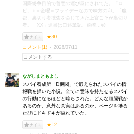
国際紛争目的で善意の運び屋にされてた。「ロ
ビ」♀＝金曜＝フライデーなので味方の印。「魔
都」裏切り者捜査を命じてきた上官こそが裏切り
者。「XX」遺書は口述筆記。飛崎…😢
★30
ナイス
コメント(1)
2026/07/11
ながしまともよし
スパイ養成所「D機関」で鍛えられたスパイの情
報戦を描いた小説。全てに意味を持たせるスパイ
の行動になるほどと唸らされた。どんな頭脳戦か
あるのか、意外な真実はあるのか、ページを捲る
たびにドキドキが溢れていた。
★12
ナイス