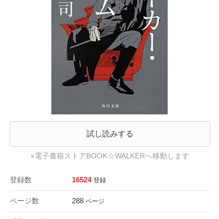
試し読みする
※電子書籍ストアBOOK☆WALKERへ移動します
登録数
16524
登録
ページ数
288
ページ