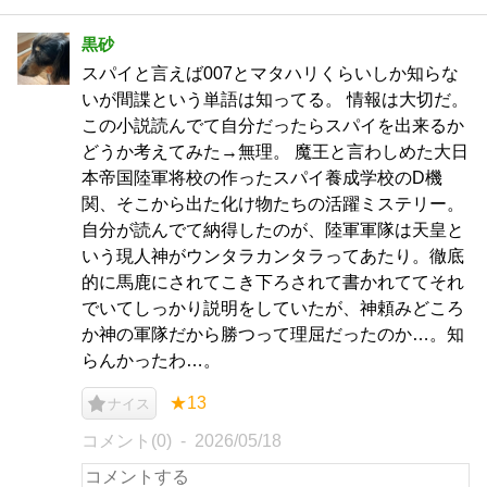
黒砂
スパイと言えば007とマタハリくらいしか知らな
いが間諜という単語は知ってる。 情報は大切だ。
この小説読んでて自分だったらスパイを出来るか
どうか考えてみた→無理。 魔王と言わしめた大日
本帝国陸軍将校の作ったスパイ養成学校のD機
関、そこから出た化け物たちの活躍ミステリー。
自分が読んでて納得したのが、陸軍軍隊は天皇と
いう現人神がウンタラカンタラってあたり。徹底
的に馬鹿にされてこき下ろされて書かれててそれ
でいてしっかり説明をしていたが、神頼みどころ
か神の軍隊だから勝つって理屈だったのか…。知
らんかったわ…。
★13
ナイス
コメント(0)
2026/05/18