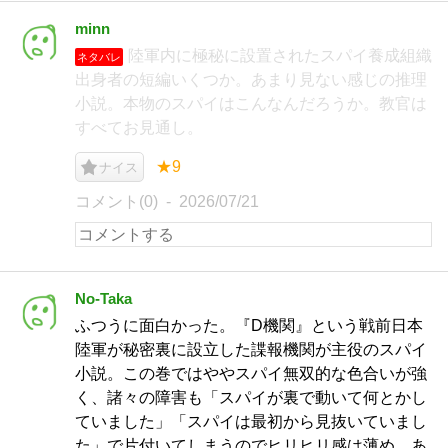
minn
陸軍内に極秘に設置されたスパイ養成組織
ネタバレ
出身者の短編いくつか。あまり見ない感じの推理
小説。本物のスパイはこんなんだろうか。教官は
すべてお見通し。
★9
ナイス
コメント(0)
2026/07/21
No-Taka
ふつうに面白かった。『D機関』という戦前日本
陸軍が秘密裏に設立した諜報機関が主役のスパイ
小説。この巻ではややスパイ無双的な色合いが強
く、諸々の障害も「スパイが裏で動いて何とかし
ていました」「スパイは最初から見抜いていまし
た」で片付いてしまうのでヒリヒリ感は薄め。あ