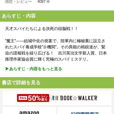
感想・レビュー
4087
件
あらすじ・内容
天才スパイたちによる決死の頭脳戦！！
”魔王”――結城中佐の発案で、陸軍内に極秘裏に設立さ
れたスパイ養成学校”Ｄ機関”。その異能の精鋭達が、緊
迫の諜報戦を繰り広げる！ 吉川英治文学新人賞、日本
推理作家協会賞に輝く究極のスパイミステリ。
▶︎あらすじ・内容をもっと見る
書店で詳細を見る