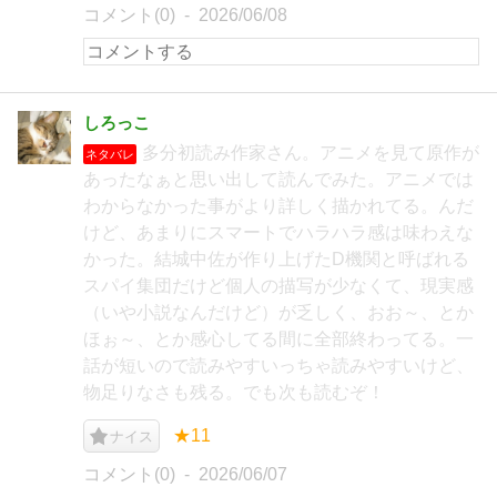
コメント(0)
2026/06/08
しろっこ
多分初読み作家さん。アニメを見て原作が
ネタバレ
あったなぁと思い出して読んでみた。アニメでは
わからなかった事がより詳しく描かれてる。んだ
けど、あまりにスマートでハラハラ感は味わえな
かった。結城中佐が作り上げたD機関と呼ばれる
スパイ集団だけど個人の描写が少なくて、現実感
（いや小説なんだけど）が乏しく、おお～、とか
ほぉ～、とか感心してる間に全部終わってる。一
話が短いので読みやすいっちゃ読みやすいけど、
物足りなさも残る。でも次も読むぞ！
★11
ナイス
コメント(0)
2026/06/07