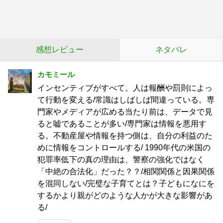
感想レビュー
ネタバレ
カモミール
インセンティブがすべて。人は報酬や罰則によっ
て行動を変える/常識はしばしば間違っている。専
門家やメディアが広める当たり前は、データで見
ると嘘であることが多い/専門家は情報を悪用す
る。不動産屋や情報を持つ側は、自分の利益のた
めに情報をコントロールする/ 1990年代の米国の
犯罪率低下の真の理由は、警察の強化ではなく
「中絶の合法化」だった？？/相関関係と因果関係
を混同しない/完璧な子育てとは？子どもになにを
するかより親がどのような人かが大きな影響があ
る/