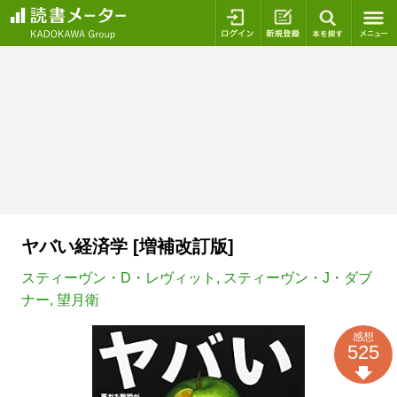
ログイン
新規登録
本を探
ヤバい経済学 [増補改訂版]
スティーヴン・D・レヴィット
,
スティーヴン・J・ダブ
ナー
,
望月衛
感想
525