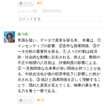
★8
ナイス
コメント(0)
2025/04/24
あつお
常識を疑い、データで真実を探る本。 本書は、①
インセンティブの影響、②意外な因果関係、③デ
ータ分析の重要性を探る。① 人々の行動は経済
的・社会的な動機に左右される。例えば、教師の
不正や相撲の八百長は、評価制度の影響による。
② 一見無関係な出来事が深い関係を持つことがあ
る。中絶合法化が後の犯罪率低下に影響した例が
示される。③ 統計と因果関係を正しく理解するこ
とで、隠れた真実が見えてくる。物事の裏を考え
る力を養う一冊である。
★18
ナイス