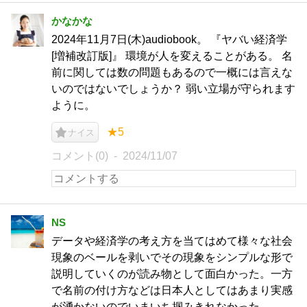
かなかな
2024年11月7日(木)audiobook。 『ヤバい経済学
[増補改訂版]』 環境が人を変えることがある。 名
前に関しては数の問題もあるので一概には言えな
いのではないでしょうか？ 弱い立場が守られます
ように。
★5
ナイス
コメント(0)
2024/11/07
NS
データや経済学の考え方を当てはめて様々な社会
現象のベールを剥いでその現象をシンプルな形で
説明していくのが読み物として面白かった。一方
で名前の付け方などは日本人としてはあまり実感
が湧かないのでいまいち掴みきれなかった。