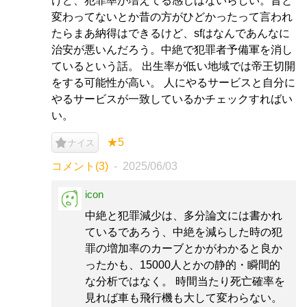
けど、犯罪率が増えてる感じはないらしい。昔と
変わってないとか昔の方がひどかったって言われ
たらまあ納得はできるけど、sfはなんであんなに
治安が悪いんだろう。中絶で犯罪者予備軍を消し
ているという話。 出生率が低い地域では帝王切開
をする可能性が高い。 人にやるサービスと自分に
やるサービスが一致しているかチェックすればい
い。
★5
ナイス
コメント(3)
2025/06/03
icon
中絶と犯罪減少は、多分論文には書かれ
ているであろう、中絶を減らした時の犯
罪の増加率のカーブとかがわかると良か
ったかも、15000人とかの静的・瞬間的
な分析ではなく。 時間当たり死亡確率を
見れば車も飛行機も大して変わらない。