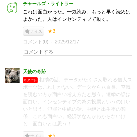
チャールズ・ライトラー
これは面白かった。一気読み。もっと早く読めば
よかった。人はインセンティブで動く。
★3
ナイス
コメント(0)
2025/12/17
天使の奇跡
相撲の話。データがたくさん取れる個人ス
ネタバレ
ポーツはこれしかない。データから八百長、空気
を読むの方が面白い考え方だと思う。選挙の話は
面白い、インセンティブの為の投票というのはい
いと思う。犯罪と中絶の話、中絶と出生率の関
係、これも面白い。経済学なんかわからないけ
ど、面白いとは思う！
★5
ナイス