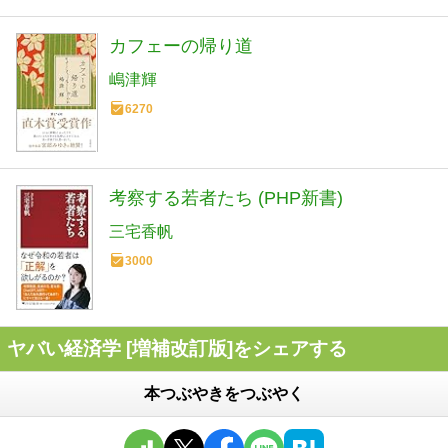
カフェーの帰り道
嶋津輝
6270
考察する若者たち (PHP新書)
三宅香帆
3000
ヤバい経済学 [増補改訂版]をシェアする
本つぶやきをつぶやく