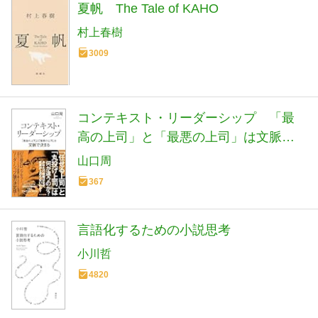
夏帆 The Tale of KAHO
村上春樹
3009
コンテキスト・リーダーシップ 「最
高の上司」と「最悪の上司」は文脈で
決まる (光文社新書 1406)
山口周
367
言語化するための小説思考
小川哲
4820