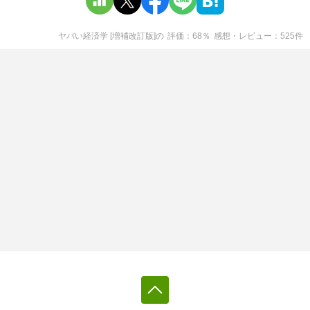
ヤバい経済学 [増補改訂版]
の
評価
68
％
感想・レビュー
525
件