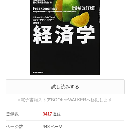
試し読みする
※電子書籍ストアBOOK☆WALKERへ移動します
登録数
3417
登録
ページ数
448
ページ