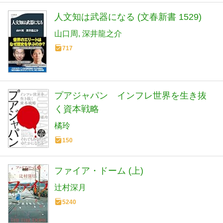
人文知は武器になる (文春新書 1529)
山口周
深井龍之介
717
プアジャパン インフレ世界を生き抜
く資本戦略
橘玲
150
ファイア・ドーム (上)
辻村深月
5240