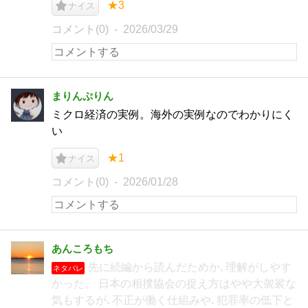
★3
ナイス
コメント(0)
2026/03/29
まりんぷりん
ミクロ経済の実例。海外の実例なのでわかりにく
い
★1
ナイス
コメント(0)
2026/01/28
あんころもち
先に続編から読んだためか､理解がしやす
ネタバレ
かった。 日本の相撲協会の捉え方はやや大袈裟な
気もするが､不正が働く仕組みや､犯罪率の低下と