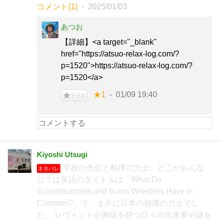
コメント(1)
2025/01/03
あつお
【詳細】<a target="_blank"
href="https://atsuo-relax-log.com/?
p=1520">https://atsuo-relax-log.com/?
p=1520</a>
★1
01/09 19:40
ナイス
Kiyoshi Utsugi
学校の先生と相撲の力士、どこがおんな
ネタバレ
じ？は英語のタイトルは「What Do
Schoolteachers and Sumo Wrestlers Have in
Common?」で、まさに日本の相撲の力士でし
た。 レヴィットが興味を持つ日々の出来事や謎を