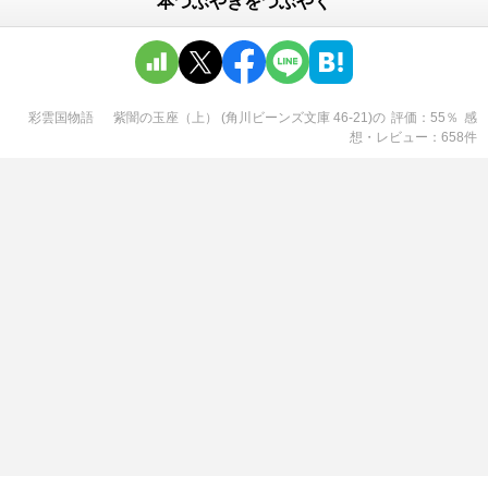
本つぶやきをつぶやく
彩雲国物語 紫闇の玉座（上） (角川ビーンズ文庫 46-21)
の
評価
55
％
感
想・レビュー
658
件