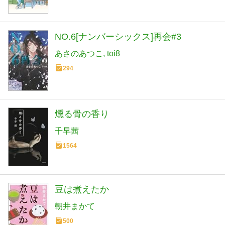
NO.6[ナンバーシックス]再会#3
あさのあつこ
toi8
294
燻る骨の香り
千早茜
1564
豆は煮えたか
朝井まかて
500