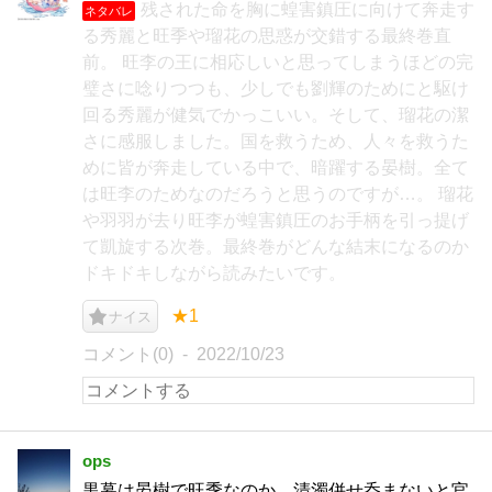
残された命を胸に蝗害鎮圧に向けて奔走す
ネタバレ
る秀麗と旺季や瑠花の思惑が交錯する最終巻直
前。 旺李の王に相応しいと思ってしまうほどの完
璧さに唸りつつも、少しでも劉輝のためにと駆け
回る秀麗が健気でかっこいい。そして、瑠花の潔
さに感服しました。国を救うため、人々を救うた
めに皆が奔走している中で、暗躍する晏樹。全て
は旺李のためなのだろうと思うのですが…。 瑠花
や羽羽が去り旺李が蝗害鎮圧のお手柄を引っ提げ
て凱旋する次巻。最終巻がどんな結末になるのか
ドキドキしながら読みたいです。
★1
ナイス
コメント(0)
2022/10/23
ops
黒幕は晏樹で旺季なのか。清濁併せ呑まないと官