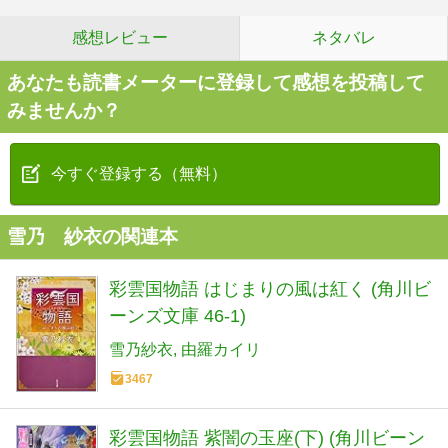
感想レビュー
ネタバレ
あなたも読書メーターに登録して感想を投稿して
みませんか？
今すぐ登録する（無料）
雪乃 紗衣の関連本
彩雲国物語 はじまりの風は紅く (角川ビ
ーンズ文庫 46-1)
雪乃紗衣
由羅カイリ
3467
彩雲国物語 紫闇の玉座(下) (角川ビーン