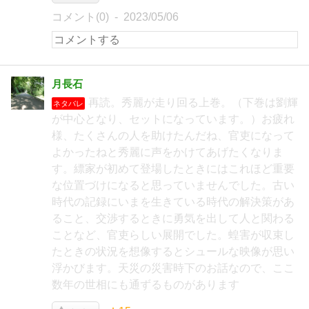
コメント(0)
2023/05/06
月長石
再読。秀麗が走り回る上巻。（下巻は劉輝
ネタバレ
が中心となり、セットになっています。）お疲れ
様、たくさんの人を助けたんだね、官吏になって
よかったねと秀麗に声をかけてあげたくなりま
す。縹家が初めて登場したときにはこれほど重要
な位置づけになると思っていませんでした。古い
時代の記録にいまを生きている時代の解決策があ
ること、交渉するときに勇気を出して人と関わる
ことなど、官吏らしい展開でした。蝗害が収束し
たときの状況を想像するとシュールな映像が思い
浮かびます。天災の災害時下のお話なので、ここ
数年の世相にも通ずるものがあります