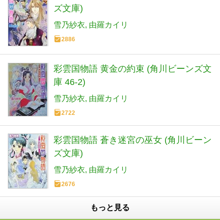
ズ文庫)
雪乃紗衣
由羅カイリ
2886
彩雲国物語 黄金の約束 (角川ビーンズ文
庫 46-2)
雪乃紗衣
由羅カイリ
2722
彩雲国物語 蒼き迷宮の巫女 (角川ビーン
ズ文庫)
雪乃紗衣
由羅カイリ
2676
もっと見る