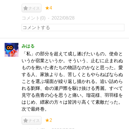
★4
ナイス
コメント(0)
2022/08/28
みはる
「私」の部分を超えて成し遂げたいもの。使命と
いうか宿業というか。そういう、止むに止まれぬ
ものを抱いた者たちの物語なのかなと思った。愛
する人、家族よりも、苦しくともやらねばならぬ
ことを選ぶ場面が繰り返し描かれる。追い詰めら
れる劉輝、命の瀬戸際を駆け抜ける秀麗。すべて
見守る燕青の心を思うと痛い。瑠花様、羽羽様を
はじめ、縹家の方々は皆誇り高くて素敵だった。
次で最終巻。
★2
ナイス