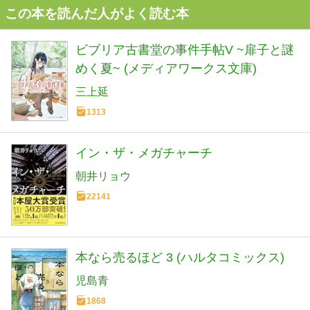
この本を読んだ人がよく読む本
ビブリア古書堂の事件手帖V ~扉子と謎
めく夏~ (メディアワークス文庫)
三上延
1313
イン・ザ・メガチャーチ
朝井リョウ
22141
本なら売るほど 3 (ハルタコミックス)
児島青
1868