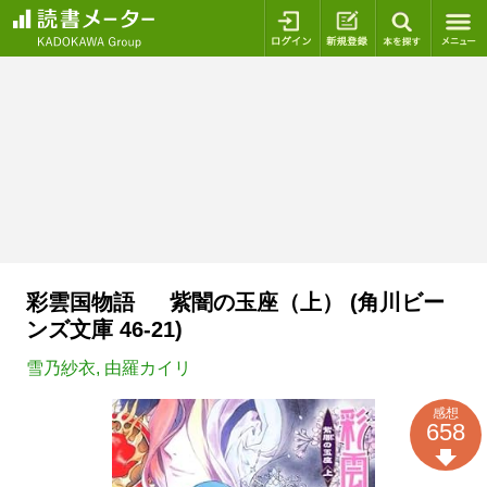
ログイン
新規登録
本を探
彩雲国物語 紫闇の玉座（上） (角川ビー
ンズ文庫 46-21)
雪乃紗衣
,
由羅カイリ
感想
658