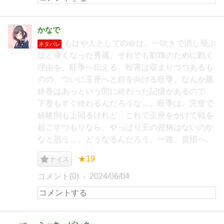
かなで
もはや人としての命は、一吹きで消し飛ぶ
ネタバレ
ほど儚くなった秀麗。それでも劉輝のために動く
理由を、旺季へ伝える。蝗害は収まりつつあるも
のの、ついに玉座へと目を向ける旺季。なんか最
終巻はあっという間に終わった記憶があるので、
下巻もすぐ終わるんだろうな…。旺季は、完璧で
経験則も上回るけれど、これで玉座をかけて戦を
起こすつもりなら、やっぱり王の資格はないのか
なと思う…。どうなるんだろう。一路、貴陽へ。
★19
ナイス
コメント(0)
2024/06/04