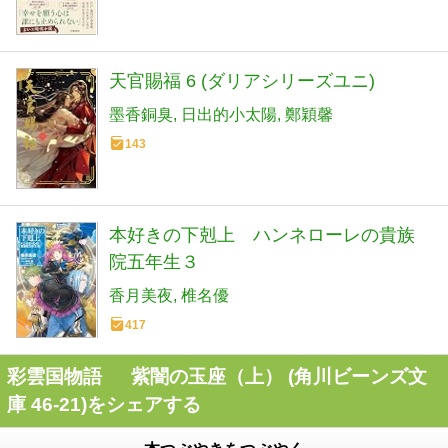
天官賜福 6 (ダリアシリーズユニ)
墨香銅臭
日出的小太陽
鄭穎馨
143
本好きの下剋上 ハンネローレの貴族
院五年生３
香月美夜
椎名優
417
彩雲国物語 紫闇の玉座（上） (角川ビーンズ文
庫 46-21)をシェアする