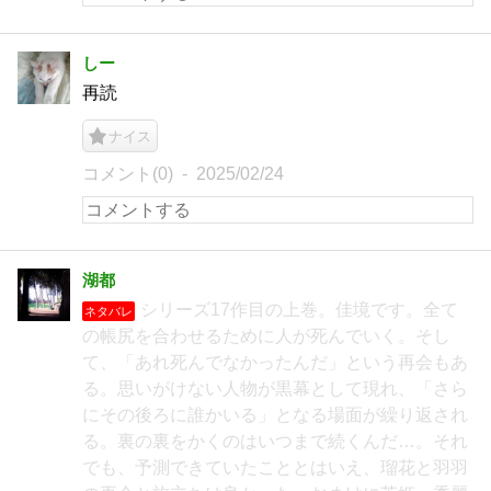
しー
再読
ナイス
コメント(0)
2025/02/24
湖都
シリーズ17作目の上巻。佳境です。全て
ネタバレ
の帳尻を合わせるために人が死んでいく。そし
て、「あれ死んでなかったんだ」という再会もあ
る。思いがけない人物が黒幕として現れ、「さら
にその後ろに誰かいる」となる場面が繰り返され
る。裏の裏をかくのはいつまで続くんだ…。それ
でも、予測できていたこととはいえ、瑠花と羽羽