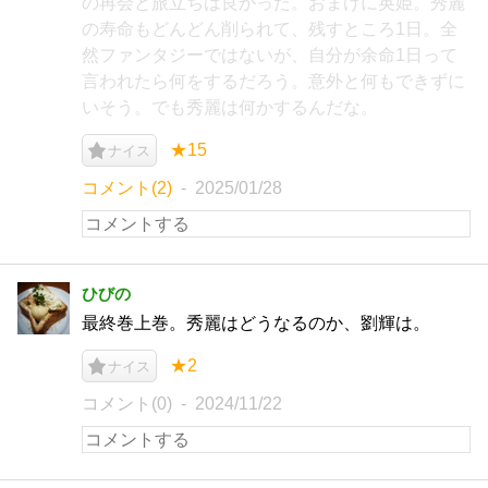
の再会と旅立ちは良かった。おまけに英姫。秀麗
の寿命もどんどん削られて、残すところ1日。全
然ファンタジーではないが、自分が余命1日って
言われたら何をするだろう。意外と何もできずに
いそう。でも秀麗は何かするんだな。
★15
ナイス
コメント(2)
2025/01/28
ひびの
最終巻上巻。秀麗はどうなるのか、劉輝は。
★2
ナイス
コメント(0)
2024/11/22