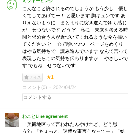
ミッキーピンク
こんなこと許されるのでしょうか もう少し 優し
くてしてあげてー！ と思います 胸キュンです あ
りえないように まとまりに突き進んでゆく感じ
が せつないです どうぞ 私に 未来を考える時
間と求め合う人が近づいてくれるような今を描い
てください と 心で願いつつ ページをめくり
はやる気持ちで 読み進んでいます なんて言って
表現したらこの気持ち伝わりますか やさしいで
す でもね せつないです
★1
ナイス
コメント(0)
2024/04/24
わことLine agreement
「美観地区って言われたんやけれど、どう思
う?」「ちょっと、迷惑な事言うなってー」「始