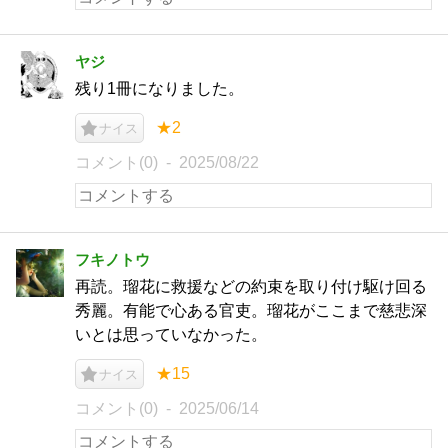
ヤジ
残り1冊になりました。
★2
ナイス
コメント(0)
2025/08/22
フキノトウ
再読。瑠花に救援などの約束を取り付け駆け回る
秀麗。有能で心ある官吏。瑠花がここまで慈悲深
いとは思っていなかった。
★15
ナイス
コメント(0)
2025/06/14