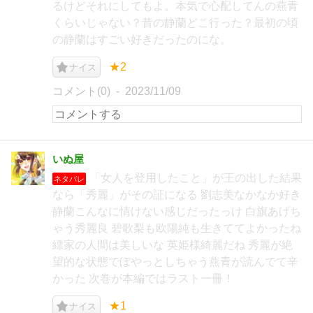
るけどそれにしてもよ。本気で心配してんの燕青
くらいじゃない？昔の静蘭どこ行った？最初の頃
の静蘭はすごい好きだったのにな。
★2
ナイス
コメント(0)
2023/11/09
いぬ屋
「女人を登用したこと」が王の出した結果
ネタバレ
なら「秀麗」がその証になる 劉志美なかなか好き
静蘭こんなに情けない感じだったっけ 白旗あげち
ゃう秀麗良 碧歌梨も欧陽純も生きててよかったね
縹家の人間は美しいな 英姫様綺麗だね 秀麗が絶
望的な状態でぼやっとしちゃう燕青が読んでて辛
かった 次巻が本編ではラスト一冊！
★1
ナイス