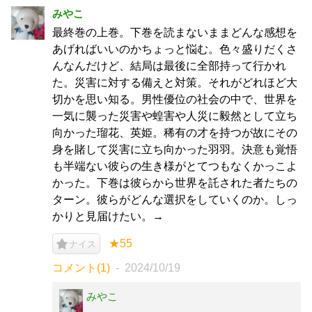
みやこ
最終巻の上巻。下巻を読まないままどんな感想を
あげればいいのかちょっと悩む。色々盛りだくさ
んなんだけど、結局は最後に全部持って行かれ
た。災害に対する備えと対策。それがどれほど大
切かを思い知る。男性優位の社会の中で、世界を
一気に襲った災害や蝗害や人災に毅然として立ち
向かった瑠花、英姫。稀有の才を持つが故にその
身を賭して災害に立ち向かった羽羽。決意も覚悟
も半端ない彼らの生き様がとてつもなくかっこよ
かった。下巻は彼らから世界を託された者たちの
ターン。彼らがどんな選択をしていくのか。しっ
かりと見届けたい。→
★55
ナイス
コメント(1)
2024/10/19
みやこ