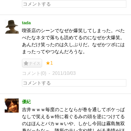
tada
喫茶店のシーンでなぜか爆笑してしまった。べた
べたなネタで落ちも読めてるのになぜか大爆笑。
あんだけ笑ったのは久しぶりだ。なぜかツボには
まったってやつなんだろうな。
★1
ナイス
コメント(0)
2011/10/03
優紀
吉井ｗｗｗ毎度のことならが巻を通してボケっぱ
なしで笑えるｗ特に着ぐるみの頭を逆につけてる
のはほんとバカｗｗいや、しかし今回は霧島無双
巻だったな～。随所のテレ方や嬉しがる表情がほ