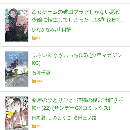
乙女ゲームの破滅フラグしかない悪役
令嬢に転生してしまった…13巻 (ZERO-
SUMコミックス)
ひだかなみ
山口悟
81
ふらいんぐうぃっち(15) (少年マガジン
KC)
石塚千尋
144
薬屋のひとりごと~猫猫の後宮謎解き手
帳~ (22) (サンデーGXコミックス)
日向夏
しのとうこ
倉田三ノ路
193