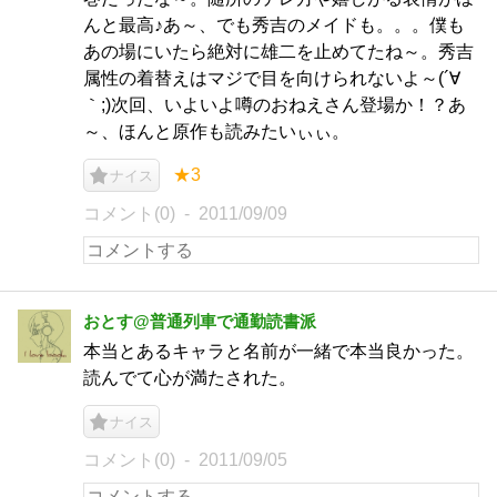
んと最高♪あ～、でも秀吉のメイドも。。。僕も
あの場にいたら絶対に雄二を止めてたね～。秀吉
属性の着替えはマジで目を向けられないよ～(´∀
｀;)次回、いよいよ噂のおねえさん登場か！？あ
～、ほんと原作も読みたいぃぃ。
★3
ナイス
コメント(0)
2011/09/09
おとす@普通列車で通勤読書派
本当とあるキャラと名前が一緒で本当良かった。
読んでて心が満たされた。
ナイス
コメント(0)
2011/09/05