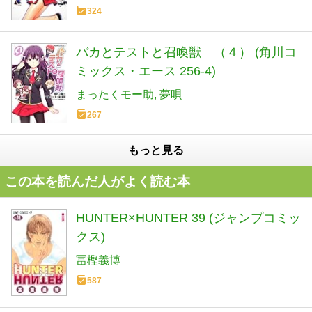
324
バカとテストと召喚獣 （４） (角川コ
ミックス・エース 256-4)
まったくモー助
夢唄
267
もっと見る
この本を読んだ人がよく読む本
HUNTER×HUNTER 39 (ジャンプコミッ
クス)
冨樫義博
587