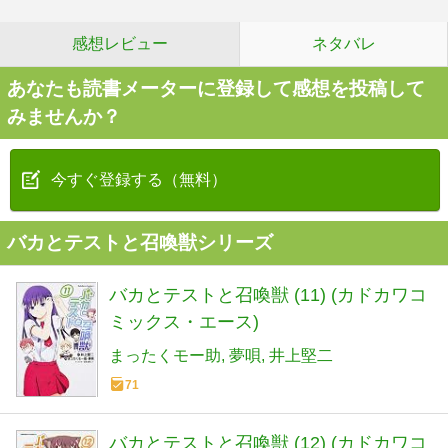
感想レビュー
ネタバレ
あなたも読書メーターに登録して感想を投稿して
みませんか？
今すぐ登録する（無料）
バカとテストと召喚獣シリーズ
バカとテストと召喚獣 (11) (カドカワコ
ミックス・エース)
まったくモー助
夢唄
井上堅二
71
バカとテストと召喚獣 (12) (カドカワコ