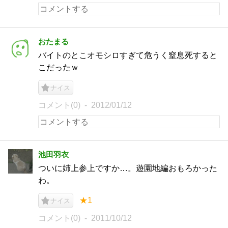
おたまる
バイトのとこオモシロすぎて危うく窒息死すると
こだったｗ
ナイス
コメント(0)
2012/01/12
池田羽衣
ついに姉上参上ですか…。遊園地編おもろかった
わ。
★1
ナイス
コメント(0)
2011/10/12