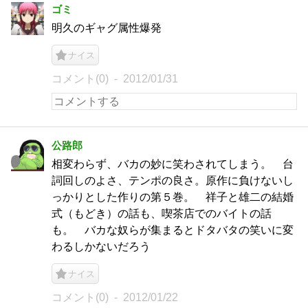
ゴミ
明久のギャグ属性爆発
ナイス
コメント(0)
2012/01/31
公路郎
相変わらず、バカの妙に笑わされてしまう。 台
詞回しのよさ、テンポの良さ。原作に負けないし
っかりとした作りの第５巻。 祥子と雄二の結婚
式（もどき）の話も、喫茶店でのバイトの話
も。 バカな奴らが集まるとドタバタの笑いに変
わるしかないだろう
ナイス
コメント(0)
2012/01/22