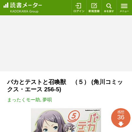
ログイン
新規登録
本を探
バカとテストと召喚獣 （５） (角川コミッ
クス・エース 256-5)
まったくモー助
,
夢唄
感想
36