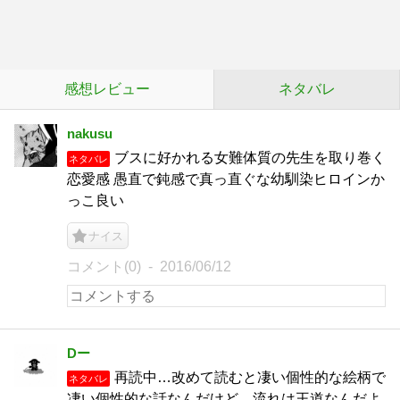
感想レビュー
ネタバレ
nakusu
ブスに好かれる女難体質の先生を取り巻く
ネタバレ
恋愛感 愚直で鈍感で真っ直ぐな幼馴染ヒロインか
っこ良い
ナイス
コメント(0)
2016/06/12
Dー
再読中…改めて読むと凄い個性的な絵柄で
ネタバレ
凄い個性的な話なんだけど…流れは王道なんだよ