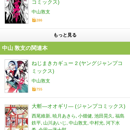
コミックス)
中山敦支
286
もっと見る
中山 敦支の関連本
ねじまきカギュー 2 (ヤングジャンプコ
ミックス)
中山敦支
755
大斬―オオギリ― (ジャンプコミックス)
西尾維新
暁月あきら
小畑健
池田晃久
福島
鉄平
山川あいじ
中山敦支
中村光
河下水
希
金田一蓮十郎