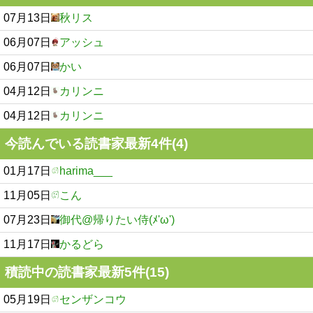
07月13日
秋リス
06月07日
アッシュ
06月07日
かい
04月12日
カリンニ
04月12日
カリンニ
今読んでいる読書家最新4件(4)
01月17日
harima___
11月05日
こん
07月23日
御代@帰りたい侍(ﾒ'ω')
11月17日
かるどら
積読中の読書家最新5件(15)
05月19日
センザンコウ