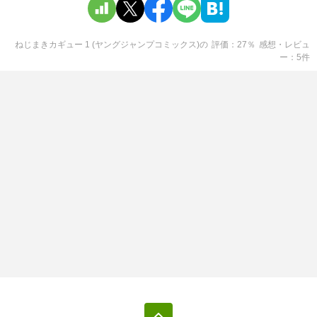
ねじまきカギュー 1 (ヤングジャンプコミックス)
の
評価
27
％
感想・レビュ
ー
5
件