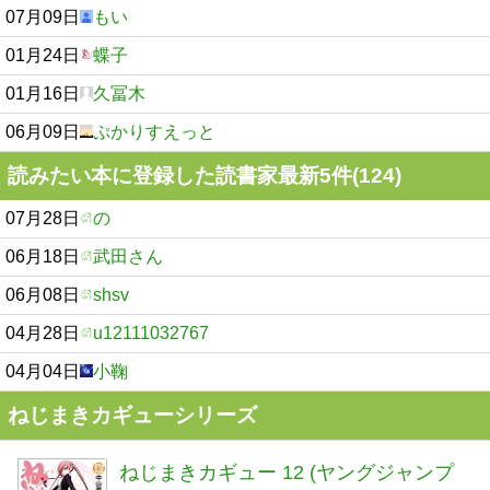
07月09日
もい
01月24日
蝶子
01月16日
久冨木
06月09日
ぷかりすえっと
読みたい本に登録した読書家最新5件(124)
07月28日
の
06月18日
武田さん
06月08日
shsv
04月28日
u12111032767
04月04日
小鞠
ねじまきカギューシリーズ
ねじまきカギュー 12 (ヤングジャンプ