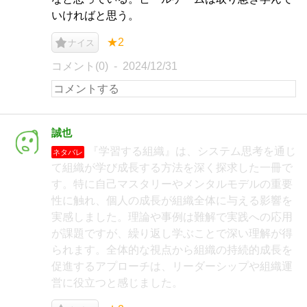
いければと思う。
★2
ナイス
コメント(0)
2024/12/31
誠也
『学習する組織』は、システム思考を通じ
ネタバレ
て組織が学び成長する方法を深く探求した一冊で
す。特に自己マスタリーやメンタルモデルの重要
性に触れ、個人の成長が組織全体に与える影響を
実感しました。理論や事例は難解で実践への応用
が課題ですが、繰り返し学ぶことで深い理解が得
られます。全体的な視点から組織の持続的成長を
促進するアプローチは、リーダーシップや組織運
営に役立つと感じました。