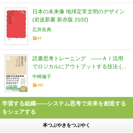
日本の未来像 地球定常文明のデザイン
(岩波新書 新赤版 2102)
広井良典
64
読書思考トレーニング ――ＡＩ活用
でロジカルにアウトプットする技法 (ち
くま新書 １９０１)
中崎倫子
385
学習する組織――システム思考で未来を創造する
をシェアする
本つぶやきをつぶやく