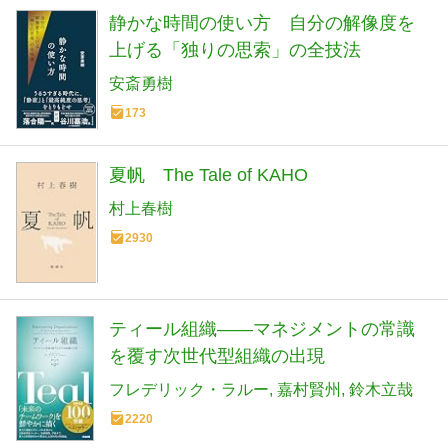
静かな時間の使い方 自分の解像度を
上げる「独りの思索」の全技法
安斎勇樹
173
夏帆 The Tale of KAHO
村上春樹
2930
ティール組織――マネジメントの常識
を覆す次世代型組織の出現
フレデリック・ラルー
嘉村賢州
鈴木立哉
2220