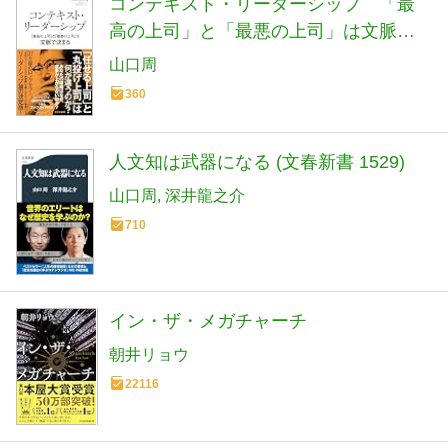
コンテキスト・リーダーシップ 「最
高の上司」と「最悪の上司」は文脈で
決まる (光文社新書 1406)
山口周
360
人文知は武器になる (文春新書 1529)
山口周
深井龍之介
710
イン・ザ・メガチャーチ
朝井リョウ
22116