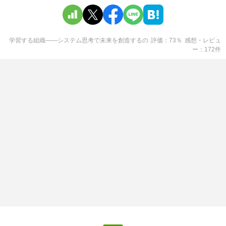
学習する組織――システム思考で未来を創造する
の
評価
73
％
感想・レビュ
ー
172
件