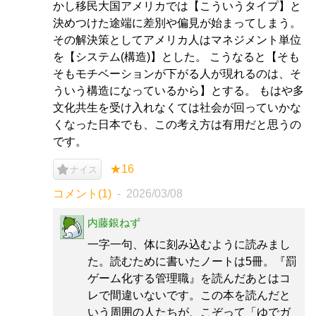
かし移民大国アメリカでは【こういうタイプ】と
決めつけた途端に差別や偏見が始まってしまう。
その解決策としてアメリカ人はマネジメント単位
を【システム(構造)】とした。 こうなると【そも
そもモチベーションが下がる人が現れるのは、そ
ういう構造になっているから】とする。 もはや多
文化共生を受け入れなくては社会が回っていかな
くなった日本でも、この考え方は有用だと思うの
です。
★16
ナイス
コメント(1)
2026/03/08
内藤銀ねず
一字一句、体に刻み込むように読みまし
た。読むために書いたノートは5冊。『罰
ゲーム化する管理職』を読んだあとはコ
レで間違いないです。この本を読んだと
いう周囲の人たちが、こぞって「ゆでガ