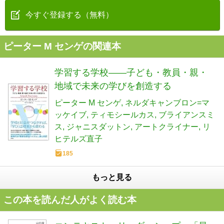
今すぐ登録する（無料）
ピーター M センゲの関連本
学習する学校――子ども・教員・親・
地域で未来の学びを創造する
ピーター M センゲ
ネルダキャンブロン=マ
ッケイブ
ティモシールカス
ブライアンスミ
ス
ジャニスダットン
アートクライナー
リ
ヒテルズ直子
185
もっと見る
この本を読んだ人がよく読む本