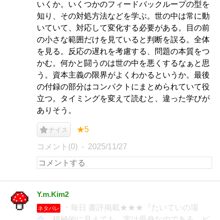
いくか。いくつかのフィードバックループの型を
知り、その対処方法などを学ぶ。世の中は常に動
いていて、対応して変化する必要がある。目の前
の小さな範囲だけを見ていると判断を誤る。全体
を見る。反応の遅れを考慮する、問題の本質をつ
かむ。何かと闘うのは世の中を悪くするなぁと思
う。資本主義の限界がよくわかるというか。最後
の付録の部分はコンパクトにまとめられていて役
立つ。タイミングを変えて読むと、違った学びが
ありそう。
★5
ナイス
コメント(0)
2025/11/27
Y.m.Kim2
・毎日 書評掲載★★★『たいていの場
ネタバレ
合、積極的に見えても、実は受身なのである。ビ