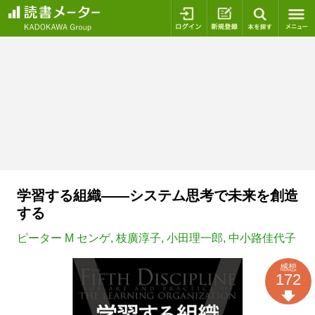
ログイン
新規登録
本を探
学習する組織――システム思考で未来を創造
する
ピーター M センゲ
,
枝廣淳子
,
小田理一郎
,
中小路佳代子
感想
172