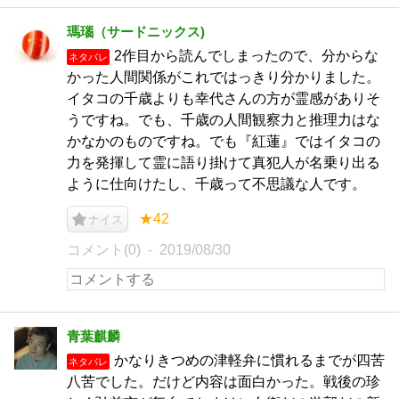
瑪瑙（サードニックス)
2作目から読んでしまったので、分からな
ネタバレ
かった人間関係がこれではっきり分かりました。
イタコの千歳よりも幸代さんの方が霊感がありそ
うですね。でも、千歳の人間観察力と推理力はな
かなかのものですね。でも『紅蓮』ではイタコの
力を発揮して霊に語り掛けて真犯人が名乗り出る
ように仕向けたし、千歳って不思議な人です。
★42
ナイス
コメント(0)
2019/08/30
青葉麒麟
かなりきつめの津軽弁に慣れるまでが四苦
ネタバレ
八苦でした。だけど内容は面白かった。戦後の珍