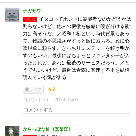
ナガサワ
イタコってホントに霊能者なのかどうかは
ネタバレ
判らないけど、他人の機微を敏感に嗅ぎ分ける能
力は高そうだ。／昭和１桁という時代背景もあっ
て、物語の不思議さがすっと腑に落ちる。変に心
霊現象に頼らず、きっちりミステリーを解き明か
すのもいい。最後にはちょっとファンタジーが入
ったけれど、あれは最後のサービスだろう。／ど
うでもいいけど、最近は青森に関連する本を結構
読んでいる気がする
★2
ナイス
コメント(0)
2014/04/01
からっぽな蛙《真梨江》