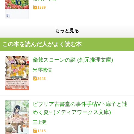
1889
もっと見る
この本を読んだ人がよく読む本
倫敦スコーンの謎 (創元推理文庫)
米澤穂信
2543
ビブリア古書堂の事件手帖V ~扉子と謎
めく夏~ (メディアワークス文庫)
三上延
1315