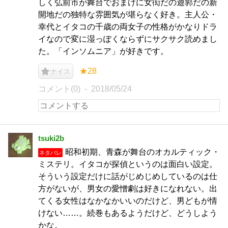
しく弘前市が舞台でおまけに女衒だの遊郭だの新
開地だの独特な雰囲気が堪らなく好き。主人公・
幸代とイタコの千歳の両女子の性格がかなりドラ
イなので変に湿っぽくならずにサクサク読めまし
た。「インソムニア」が好きです。
★28
ナイス
コメント(0)
2018/05/24
tsuki2b
昭和初期、青森が舞台のオカルティック・
ネタバレ
ミステリ。イタコが探偵というのは面白い設定。
そういう設定だけに話がじめじめしているのは仕
方がないが、男女の愛憎劇は好きになれない。出
てくる女性はなかなかいいのだけど、男どもが情
けない……。続巻もあるようだけど、どうしよう
かな。