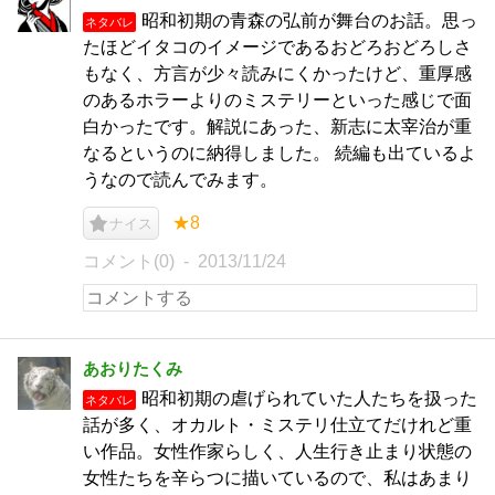
昭和初期の青森の弘前が舞台のお話。思っ
ネタバレ
たほどイタコのイメージであるおどろおどろしさ
もなく、方言が少々読みにくかったけど、重厚感
のあるホラーよりのミステリーといった感じで面
白かったです。解説にあった、新志に太宰治が重
なるというのに納得しました。 続編も出ているよ
うなので読んでみます。
★8
ナイス
コメント(0)
2013/11/24
あおりたくみ
昭和初期の虐げられていた人たちを扱った
ネタバレ
話が多く、オカルト・ミステリ仕立てだけれど重
い作品。女性作家らしく、人生行き止まり状態の
女性たちを辛らつに描いているので、私はあまり