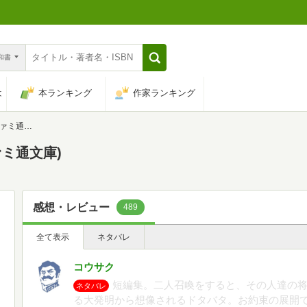
n和書
は
本ランキング
作家ランキング
ミ通文庫)
ァミ通文庫)
感想・レビュー
489
全て表示
ネタバレ
コウサク
短編集。二人召喚をすると、その人達の
ネタバレ
る大発明から想像されるドタバタ。お約束の展開