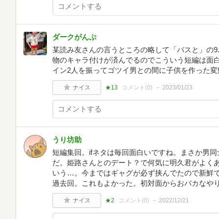
ダークがんぷ
某読み友さんの言うところの略して「バスと」の9.
物のキャラ付けが済んでるのでこういう短編は面白
イン2人を振ってゴツイ男との間に子供を作った変
ナイス
★13
コメント(
0
)
2023/01/23
うり坊助
短編集回。ifネタは毎回面白いですね。まさか男
だ。姫路さんとのデート？で何気に明久君がよく
いう…。今まではギャグが必ず挟んでたので新鮮で
過去回。これもよかった。初対面からおバカなや
ナイス
★2
コメント(
0
)
2022/12/21