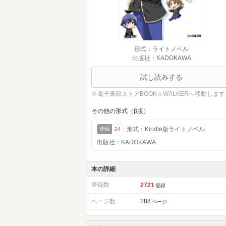
形式：ライトノベル
出版社：KADOKAWA
試し読みする
※電子書籍ストアBOOK☆WALKERへ移動します
その他の形式（β版）
形式：Kindle版ライトノベル
登録
24
出版社：KADOKAWA
本の詳細
登録数
2721
登録
ページ数
288
ページ