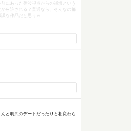
巻前にあった美波視点からの補填という
だから許される？普通なら、そんなの都
思議な作品だと思うｗ
さんと明久のデートだったりと相変わら