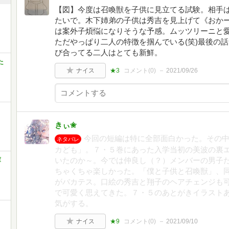
【図】今度は召喚獣を子供に見立てる試験。相手
たいで。木下姉弟の子供は秀吉を見上げて《おか
は案外子煩悩になりそうな予感。ムッツリーニと愛
ただやっぱり二人の特徴を掴んでいる(笑)最後の
び合ってる二人はとても新鮮。
た
ナイス
★3
コメント(
0
)
2021/09/26
きぃ✬
今回の短編は特に全部面白かった。その
ネタバレ
カども」。７・５巻にあった入学当初の美波の裏
いたのか～。今では仲良し（？）メンバーの男子
庫
ちゃくちゃ楽しかった。「僕と子供と召喚獣」、
がバカテス。口絵の秀吉と翔子のヘアチェンジも
で可愛く思えてきた。７・５のあとがきイラスト
気がする。
ナイス
★9
コメント(
0
)
2021/09/10