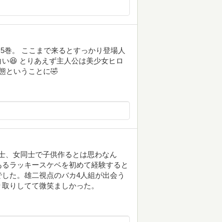
5巻。 ここまで来るとすっかり登場人
い😆 とりあえず主人公は美少女ヒロ
態ということに🤣
同士、女同士で子供作るとは思わなん
あるラッキースケベを初めて経験すると
した。雄二視点のバカ4人組が出会う
り取りしてて微笑ましかった。