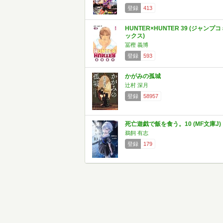
登録
413
HUNTER×HUNTER 39 (ジャンプコ
ックス)
冨樫 義博
登録
593
かがみの孤城
辻村 深月
登録
58957
死亡遊戯で飯を食う。10 (MF文庫J)
鵜飼 有志
登録
179