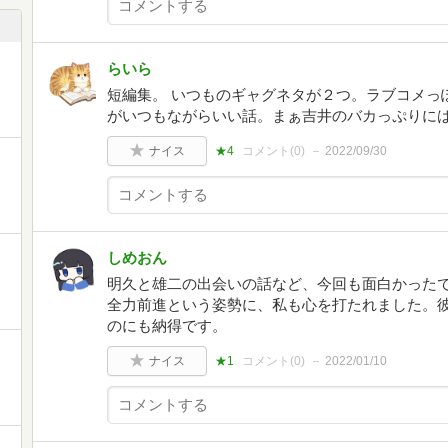
らいら
短編集。 いつものギャグネタが２つ。ラブコメっ
がいつもながらいい話。まぁ吉井のバカっぷりに
ナイス
★4
コメント(
0
)
2022/09/30
しめおん
明久と雄二の出会いの話など、今回も面白かった
全力前進という姿勢に、私も心を打たれました。
のにも納得です。
ナイス
★1
コメント(
0
)
2022/01/10