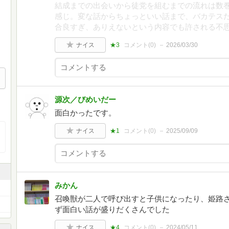
結成までの出会いから徒党を組むまでの流れは数
感じ。変な話からちょっといい話まで、バカテス
合良すぎ、ありえないという内容でも許される不
ナイス
★3
コメント(
0
)
2026/03/30
源次／びめいだー
面白かったです。
ナイス
★1
コメント(
0
)
2025/09/09
みかん
召喚獣が二人で呼び出すと子供になったり、姫路
ず面白い話が盛りだくさんでした
ナイス
★4
コメント(
0
)
2024/05/11