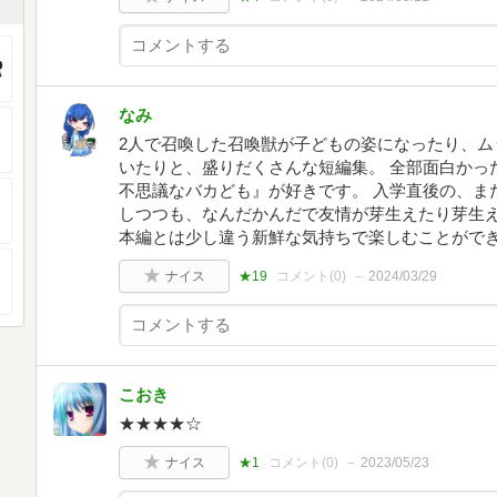
なみ
2人で召喚した召喚獣が子どもの姿になったり、ム
いたりと、盛りだくさんな短編集。 全部面白かっ
不思議なバカども』が好きです。 入学直後の、ま
しつつも、なんだかんだで友情が芽生えたり芽生
本編とは少し違う新鮮な気持ちで楽しむことがで
ナイス
★19
コメント(
0
)
2024/03/29
こおき
★★★★☆
ナイス
★1
コメント(
0
)
2023/05/23