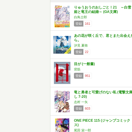
りゅうおうのおしごと！21 ～白雪
姫と竜王の結婚～ (GA文庫)
白鳥士郎
登録
161
あの花が咲く丘で、君とまた出会え
ら。
汐見 夏衛
登録
22
目が (一般書)
背筋
登録
951
竜と勇者と可愛げのない私 (電撃文
し 7-20)
志村 一矢
登録
603
ONE PIECE 115 (ジャンプコミック
ス)
尾田 栄一郎