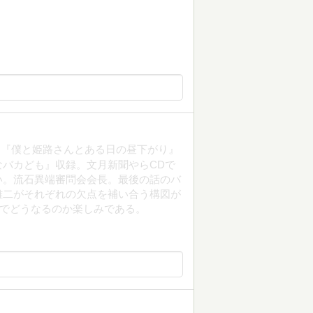
』『僕と姫路さんとある日の昼下がり』
バカども』収録。文月新聞やらCDで
い。流石異端審問会会長。最後の話のバ
雄二がそれぞれの欠点を補い合う構図が
とでどうなるのか楽しみである。