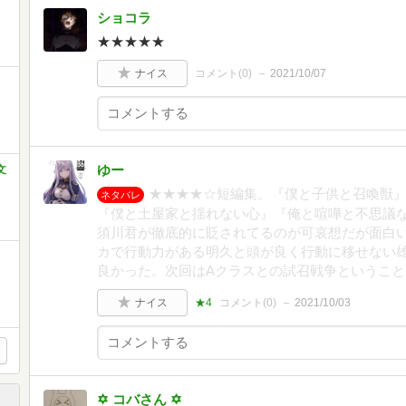
ショコラ
★★★★★
ナイス
コメント(
0
)
2021/10/07
ゆー
文
★★★★☆短編集。『僕と子供と召喚獣
ネタバレ
『僕と土屋家と揺れない心』『俺と喧嘩と不思議な
須川君が徹底的に貶されてるのが可哀想だが面白
カで行動力がある明久と頭が良く行動に移せない
良かった。次回はAクラスとの試召戦争というこ
ナイス
★4
コメント(
0
)
2021/10/03
✡ コバさん ✡