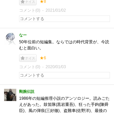
★8
ナイス
コメント(0)
2021/01/02
なー
50年位前の短編集。ならではの時代背景が、今読
むと面白い。
★6
ナイス
コメント(0)
2020/01/03
剛腕伝説
1986年の短編推理小説のアンソロジー。読みごた
えがあった。鼓笛隊(黒岩重吾)、狂った手鉤(陳舜
臣)、風の弾痕(三好徹)、盗難車(佐野洋)、最後の