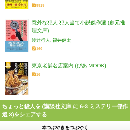
1)
9919
意外な犯人 犯人当て小説傑作選 (創元推
理文庫)
綾辻行人
福井健太
160
東京老舗名店案内 (ぴあ MOOK)
16
ちょっと殺人を (講談社文庫 に 6-3 ミステリー傑作
選 3)をシェアする
本つぶやきをつぶやく