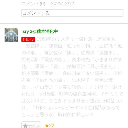
コメント(0)
2025/12/12
isry 2@積本消化中
1968年のミステリー傑作選。黒岩重吾
ネタバレ
「鼓笛隊」、陳舜臣「狂った手鉤」、三好徹「風
の弾痕」、笹沢佐保「餌」、佐野洋「盗難車」、
生島治郎「最後の客」、高木彬光「かまきりの情
熱」、星新一「鍵」、結城昌治「風が過ぎた」、
松本清張「家紋」、多岐川恭「冷い陽炎」、小松
左京「子供たちの旅」、仁木悦子「空色の魔
女」、梶山季之「甘美な誘拐」、戸川昌子「裂け
た眠り」の15編。67年の傑作選同様、イヤミスで
はないけど、どこかすっきりせず重たい作品ばか
り。「1作くらいハッピーエンドな作品があって
も…」と思うが、時代的に難しい？
★22
ナイス