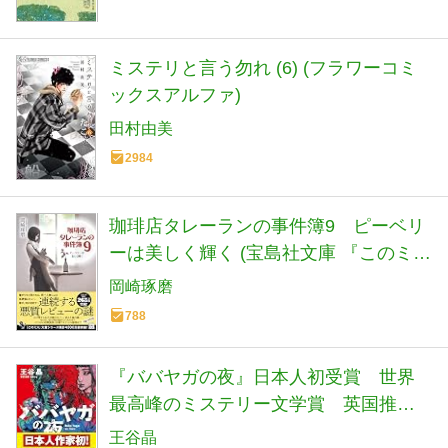
ミステリと言う勿れ (6) (フラワーコミ
ックスアルファ)
田村由美
2984
珈琲店タレーランの事件簿9 ピーベリ
ーは美しく輝く (宝島社文庫 『このミ
ス』大賞シリーズ)
岡崎琢磨
788
『ババヤガの夜』日本人初受賞 世界
最高峰のミステリー文学賞 英国推理
作家協会賞(ダガー賞） (河出文庫 お 46-
王谷晶