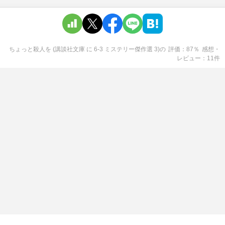
ちょっと殺人を (講談社文庫 に 6-3 ミステリー傑作選 3)
の
評価
87
％
感想・
レビュー
11
件