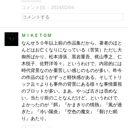
コメント(0)
2024/02/04
ＭＩＫＥＴＯＭ
なんせ５０年以上前の作品集だから、著者のほと
んどはお亡くなりになっている（苦笑）ただし大
御所ばかり。松本清張、黒岩重吾、梶山季之、仁
木悦子、佐野洋等々。というわけで、内容的には
時代背景なのか重苦しい感じのものが多い。昨今
の作品のほうがずっと軽快感がある。そしてトリ
ック云々よりも事件の背景にある様々な事情重視
のプロットが多い。まあ、やっぱ古さは否めな
い。当たり前のことなんだけど。というわけで、
よかったのが『餌』『かまきりの情熱』『風が過
ぎた』『冷い陽炎』『空色の魔女』『裂けた眠
り』あたり。