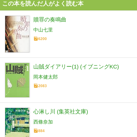
この本を読んだ人がよく読む本
贖罪の奏鳴曲
中山七里
6200
山賊ダイアリー(1) (イブニングKC)
岡本健太郎
2083
心淋し川 (集英社文庫)
西條奈加
884