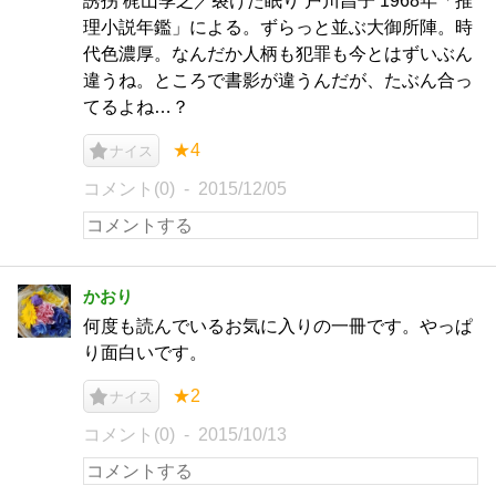
誘拐 梶山季之／裂けた眠り 戸川昌子 1968年「推
理小説年鑑」による。ずらっと並ぶ大御所陣。時
代色濃厚。なんだか人柄も犯罪も今とはずいぶん
違うね。ところで書影が違うんだが、たぶん合っ
てるよね…？
★4
ナイス
コメント(0)
2015/12/05
かおり
何度も読んでいるお気に入りの一冊です。やっぱ
り面白いです。
★2
ナイス
コメント(0)
2015/10/13