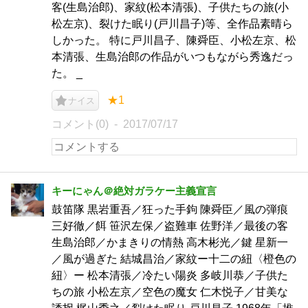
客(生島治郎)、家紋(松本清張)、子供たちの旅(小
松左京)、裂けた眠り(戸川昌子)等、全作品素晴ら
しかった。 特に戸川昌子、陳舜臣、小松左京、松
本清張、生島治郎の作品がいつもながら秀逸だっ
た。 _
★1
ナイス
コメント(0)
2017/07/17
キーにゃん＠絶対ガラケー主義宣言
鼓笛隊 黒岩重吾／狂った手鉤 陳舜臣／風の弾痕
三好徹／餌 笹沢左保／盗難車 佐野洋／最後の客
生島治郎／かまきりの情熱 高木彬光／鍵 星新一
／風が過ぎた 結城昌治／家紋ー十二の紐〈橙色の
紐〉ー 松本清張／冷たい陽炎 多岐川恭／子供た
ちの旅 小松左京／空色の魔女 仁木悦子／甘美な