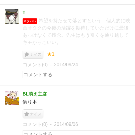
T
希望を持たせて落とすという…個人的に映
ネタバレ
画オタクの今後の活躍を期待していただけに最後
あっけなくて残念。先生はもう引くを通り越して
キモかっこいい。
★1
ナイス
コメント(0)
2014/09/24
BL萌え主腐
借り本
ナイス
コメント(0)
2014/09/06