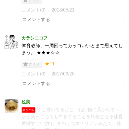
ナイス
コメント(0)
2018/05/21
カラシニコフ
体育教師、一周回ってカッコいいとまで思えてし
まう。 ★★★☆☆
★11
ナイス
コメント(0)
2017/03/20
絵美
皆も書いてるけど、化け物に貫かれてヘリ
ネタバレ
から落っこちても生きてることを確信させる体育
教師すごい(笑)。そのうちエイリアンみたく、体