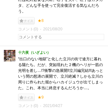
タ、どんな手を使って完全復活する気なんだろ
う。
★8
ナイス
コメント(0)
2021/08/20
十六夜（いざよい）
“出口のない地獄”と化した立川の街で途方に暮れ
る陽たち。だが、突如現れた２機のヘリが一筋の
光明を差し…!?衝撃の急展開!!立川編完結!!!あっと
いう間の怒涛の展開で、立川絶滅？しかも立川の
周りに作られた堀からハカイジュウが出てしまっ
た。これ、本当に終息するんだろうか…。
★9
ナイス
コメント(0)
2021/04/27