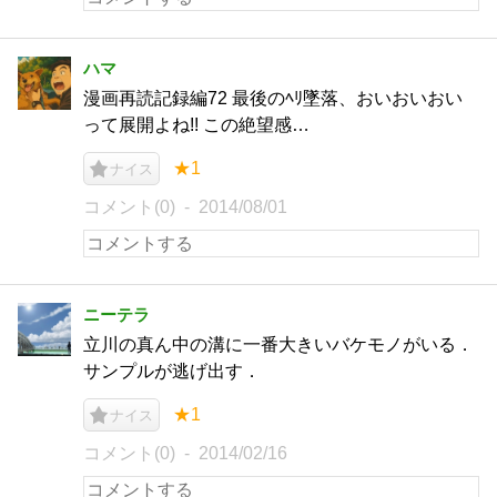
ハマ
漫画再読記録編72 最後のﾍﾘ墜落、おいおいおい
って展開よね!! この絶望感…
★1
ナイス
コメント(0)
2014/08/01
ニーテラ
立川の真ん中の溝に一番大きいバケモノがいる．
サンプルが逃げ出す．
★1
ナイス
コメント(0)
2014/02/16