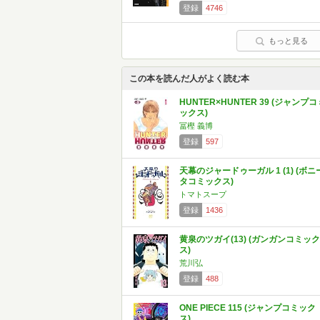
登録
4746
もっと見る
この本を読んだ人がよく読む本
HUNTER×HUNTER 39 (ジャンプコ
ックス)
冨樫 義博
登録
597
天幕のジャードゥーガル 1 (1) (ボニ
タコミックス)
トマトスープ
登録
1436
黄泉のツガイ(13) (ガンガンコミック
ス)
荒川弘
登録
488
ONE PIECE 115 (ジャンプコミック
ス)