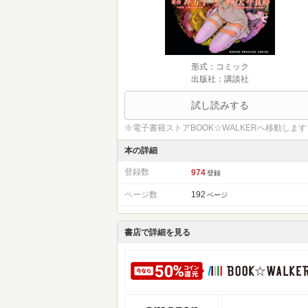
形式：コミック
出版社：講談社
試し読みする
※電子書籍ストアBOOK☆WALKERへ移動します
本の詳細
登録数
974
登録
ページ数
192
ページ
書店で詳細を見る