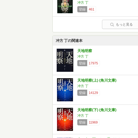
冲方 丁
登録
461
もっと見る
冲方 丁の関連本
天地明察
冲方 丁
登録
17975
天地明察(上) (角川文庫)
冲方 丁
登録
14129
天地明察(下) (角川文庫)
冲方 丁
登録
11969