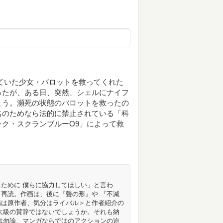
ていた少女・バロットを救ってくれた
ったが、ある日、突然、シェルにナイフ
まう。瀕死の状態のバロットを救ったの
名のためなら法的に禁止されている「科
ク・スクランブルーO9」によって救
ために 僕らに協力してほしい」と言わ
再読。作画は、後に『聲の形』や 『不滅
場は原作者、気分はライバル＞と作者紹介の
大級の賛辞ではないでしょうか。それも納
は勿論、マンガならではのアクションの迫