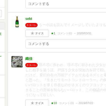
sekt
うー小説を読んでイメージしていたより
ネタバレ
ナイス
★1
コメント(
0
)
2020/03/31
ミ
ー
織佳
理不尽に救われ、理不尽に殺された少女
ネタバレ
した相手を追う話。戸惑う少女が突如力を得て戦
だけど、変幻自在の万能アイテムであるネズミと
と思った。『生きたリモートコントローラー』の
いバロットを導く存在なのがネズミのウフコック
きることの意味を知らないバロット、この物語の
うになって欲しい。
ナイス
★10
コメント(
0
)
2019/07/22