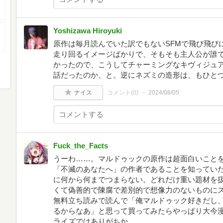
Yoshizawa Hiroyuki
原作は毎月読んでいた訳でもないSFMで飛び飛び
走り回るイメージばかりで、そもそも主人公が誰
かったので、こうしてチャーミングなキヴィジュ
話だったのか、と。逆にネズミの造形は、もひと
ナイス
コメント(
0
)
2024/08/05
Fuck_the_Facts
うーわ……。マルドゥックの原作は超面白いこと
「不滅のあなたへ」の作者であることを知ってい
に何から何までつまらない。どれだけ重い題材を
くて偽善的で陳腐で差別的で想像力のないものにスポ
無料立ち読みで読んで「俺マルドゥック好きだし
るからなあ」と思って買ってみたらやっぱり大今
ライズではありがちか。