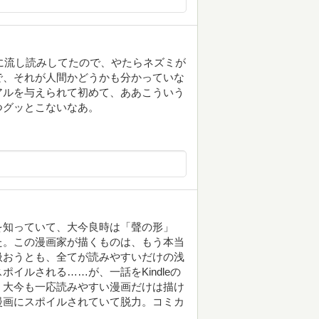
に流し読みしてたので、やたらネズミが
で、それが人間かどうかも分かっていな
アルを与えられて初めて、ああこういう
つグッとこないなあ。
を知っていて、大今良時は「聲の形」
た。この漫画家が描くものは、もう本当
扱おうとも、全てが読みやすいだけの浅
イルされる……が、一話をKindleの
、大今も一応読みやすい漫画だけは描け
漫画にスポイルされていて脱力。コミカ