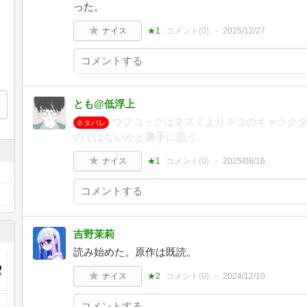
った。
ナイス
★1
コメント(
0
)
2025/12/27
とも@低浮上
ウフコックはネズミよりネコのキャラク
ネタバレ
のではないかと勝手に思う。
ナイス
★1
コメント(
0
)
2025/08/16
吉野茉莉
読み始めた。原作は既読。
ナイス
★2
コメント(
0
)
2024/12/10