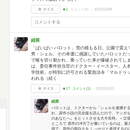
ナイス
★1
コメント(
0
)
2023/12/09
緋莢
「ばいばい バロット」雪の積もる日。公園で震え
男・シェル。その幸運に感謝していたバロットだ
で喉を切り裂かれ、乗っていた車が爆破されてし
は、委任事件担当官のドクター・イースター。人
学技術」が特別に許可される緊急法令「マルドゥッ
われる（続く
ナイス
★17
コメント(
1
)
2023/11/02
緋莢
バロットは、ドクターから「シェルを逮捕する
れ…原作小説の完全版を読んだので、マンガも
のあなたへ』をヒットさせる大今良時。＜立
ところで 原作の冲方丁が書いているのは、最
得で、原作の面白さを しっかりと表現するの