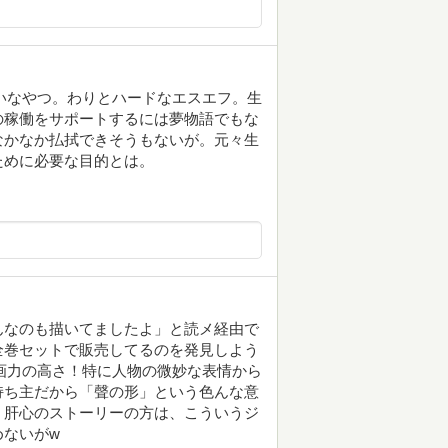
いなやつ。わりとハードなエスエフ。生
の稼働をサポートするには夢物語でもな
なかなか払拭できそうもないが。元々生
ために必要な目的とは。
んなのも描いてましたよ」と読メ経由で
全巻セットで販売してるのを発見しよう
画力の高さ！特に人物の微妙な表情から
持ち主だから「聲の形」という色んな意
。肝心のストーリーの方は、こういうジ
めないがw