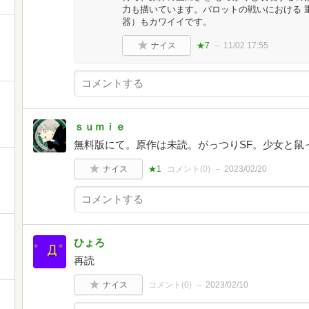
力も描いています。バロットの戦いにおける 
器）もカワイイです。
ナイス
★7
11/02 17:55
ｓｕｍｉｅ
無料版にて。原作は未読。がっつりSF。少女と鼠
ナイス
★1
コメント(
0
)
2023/02/20
ひょろ
再読
ナイス
コメント(
0
)
2023/02/10