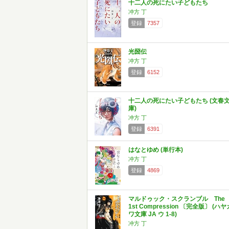
十二人の死にたい子どもたち
冲方 丁
登録
7357
光圀伝
冲方 丁
登録
6152
十二人の死にたい子どもたち (文春
庫)
冲方 丁
登録
6391
はなとゆめ (単行本)
冲方 丁
登録
4869
マルドゥック・スクランブル The
1st Compression 〔完全版〕 (ハヤ
ワ文庫 JA ウ 1-8)
冲方 丁