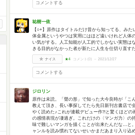
祐樹一依
【○+】原作はタイトルだけ昔から知ってる、みた
体金属というやつは実用にはほど遠いけれど人体
い気がする。人工知能が人工的でしかない実態は
きる目的がなかった者が新たに人生を仕切り直す
ナイス
★4
コメント(
0
)
2021/12/27
ジロリン
原作は未読。「聲の形」で知った大今良時が「こ
教えて頂き、長い事探してたら先日新刊古書店で
やく読めた♪これが連載デビュー作⁈と驚くほどの
の感情表現が凄過ぎ。これだけの〈マンガ力〉の
味で難しいマンガを描くことが出来たんだな…と
ャンルを読み慣れてないせいかまだあまり入り込