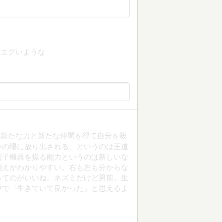
もエグいような
が新たな力と新たな仲間を得て自分を殺
いの場に放り出される、というのは王道
電子機器を操る能力というのは新しいな
例えがわかりやすい。右も左も分からな
ってのがいいね。ネズミだけど男前。生
中で「生きていて良かった」と思えるよ