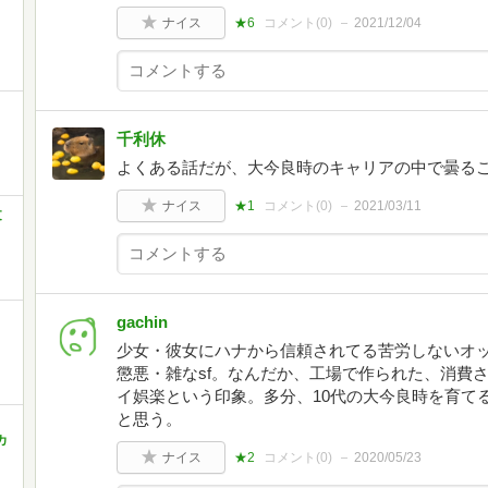
ナイス
★6
コメント(
0
)
2021/12/04
千利休
よくある話だが、大今良時のキャリアの中で曇る
ナイス
★1
コメント(
0
)
2021/03/11
文
gachin
少女・彼女にハナから信頼されてる苦労しないオ
懲悪・雑なsf。なんだか、工場で作られた、消費
イ娯楽という印象。多分、10代の大今良時を育てる
と思う。
カ
ナイス
★2
コメント(
0
)
2020/05/23