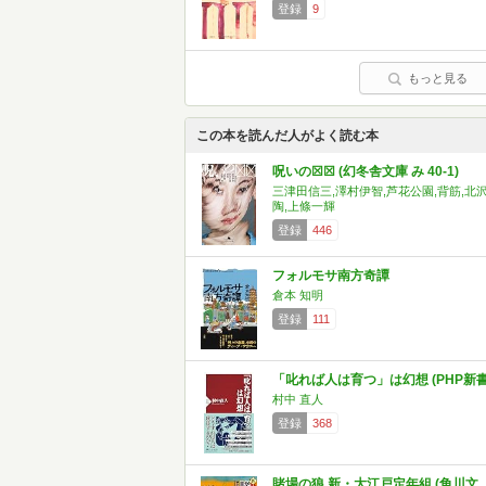
登録
9
もっと見る
この本を読んだ人がよく読む本
呪いの☒☒ (幻冬舎文庫 み 40-1)
三津田信三,澤村伊智,芦花公園,背筋,北
陶,上條一輝
登録
446
フォルモサ南方奇譚
倉本 知明
登録
111
「叱れば人は育つ」は幻想 (PHP新書
村中 直人
登録
368
賭場の狼 新・大江戸定年組 (角川文