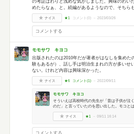
の考証はわりと浅めな気がしました。興味のわい
めたらなぁ、と。続編があるようなので、そちら
ナイス
★1
コメント(
0
)
2023/03/26
モモサワ キヨコ
出版されたのは2010年だが著者がはなしを集め
験もあるが）、話し手は明治生まれの方が多いせ
ない。けれど内容は興味深かった。
ナイス
★6
コメント(
1
)
2022/09/11
モモサワ キヨコ
そういえば高校時代の先生が「昔は子供が泣
のだ」と言っていたのを思い出した。モコと
ナイス
★1
09/11 16:14