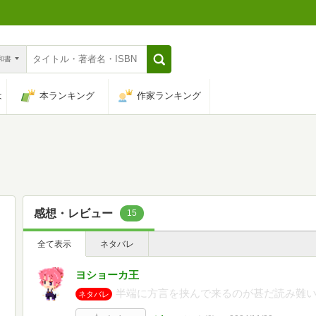
n和書
は
本ランキング
作家ランキング
感想・レビュー
15
全て表示
ネタバレ
ヨショーカ王
半端に方言を挟んで来るのが甚だ読み難
ネタバレ