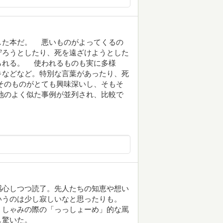
た本だ。 悪いものがよってくるの
守ろうとしたり、死を遠ざけようとした
られる。 使われるものも実に多様
キなどなど。特別な言葉があったり、死
そのものがとても興味深いし、そもそ
地のよく似た事例が並列され、比較で
感心しつつ読了。先人たちの知恵や想い
いうのは少し寂しいなと思ったりも。
くしゃみの際の「っっしょーめ」的な罵
し驚いた。