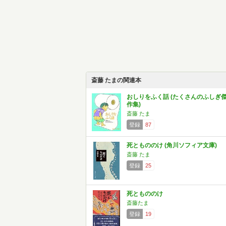
斎藤 たまの関連本
おしりをふく話 (たくさんのふしぎ
作集)
斎藤 たま
登録
87
死ともののけ (角川ソフィア文庫)
斎藤 たま
登録
25
死ともののけ
斎藤たま
登録
19