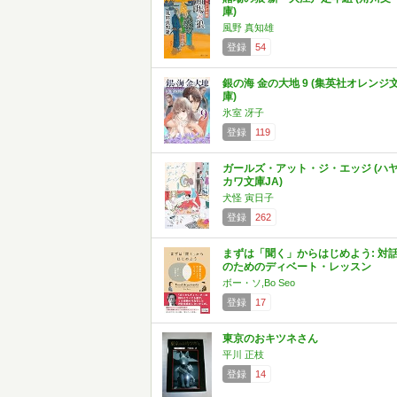
庫)
風野 真知雄
登録
54
銀の海 金の大地 9 (集英社オレンジ
庫)
氷室 冴子
登録
119
ガールズ・アット・ジ・エッジ (ハ
カワ文庫JA)
犬怪 寅日子
登録
262
まずは「聞く」からはじめよう: 対
のためのディベート・レッスン
ボー・ソ,Bo Seo
登録
17
東京のおキツネさん
平川 正枝
登録
14