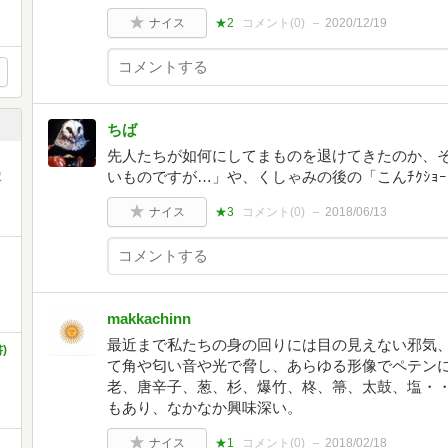
ナイス
★2
コメント(
0
)
2020/12/19
ちば
先人たちが如何にしてまものを退けてきたのか、
いものですが…」や、くしゃみの後の「こんﾁｸｼｮ
沢
ナイス
★3
コメント(
0
)
2018/06/13
makkachinn
最近まで私たちの身の回りには目の見えない邪気
)
て角や匂い音や光で脅し、あらゆる形像でペテン
老、唐辛子、葱、杉、爆竹、柊、箒、太鼓、塩・
もあり、なかなか興味深い。
ナイス
★1
コメント(
0
)
2018/02/18