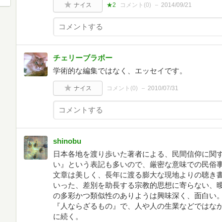
ナイス
★2
コメント(
0
)
2014/09/21
チェリーブラボー
学術的な編集ではなく、エッセイです。
ナイス
コメント(
0
)
2010/07/31
shinobu
日本各地を渡り歩いた著者による、民間信仰に関
い』という表記も多いので、厳密な意味での民俗
文章は美しく、長年に渡る膨大な現地よりの聴き
いった、差別を助長する宗教的思想に寄らない、
の多彩かつ類似性のありようは興味深く、面白い
『人ならざるもの』で、人や人の生業などではな
に続く。