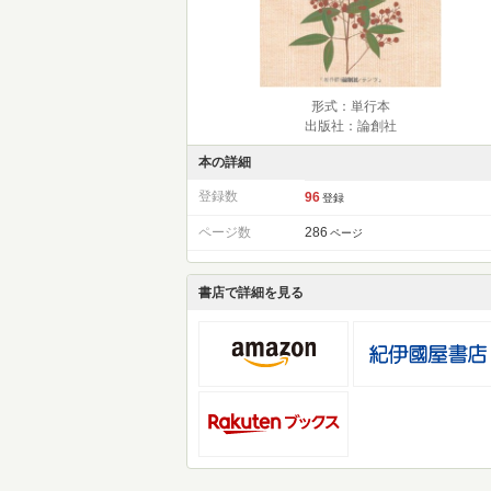
形式：単行本
出版社：論創社
本の詳細
登録数
96
登録
ページ数
286
ページ
書店で詳細を見る