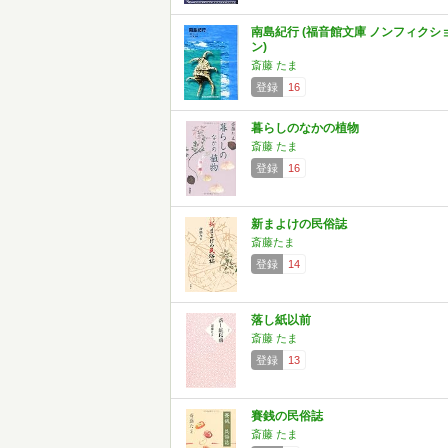
南島紀行 (福音館文庫 ノンフィクシ
ン)
斎藤 たま
登録
16
暮らしのなかの植物
斎藤 たま
登録
16
新まよけの民俗誌
斎藤たま
登録
14
落し紙以前
斎藤 たま
登録
13
賽銭の民俗誌
斎藤 たま