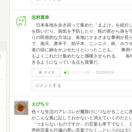
志村真幸
日本各地を歩き回って集めた「まよけ」を紹介し
を防いだり、病気を予防したり、蛇の害から身を
りの民俗的な方法は、各地にさまざまな事例が見
で、南天、唐辛子、拍子木、ニンニク、柊、ホウ
者の頭に鍋をかぶせたりといったことも。 事例
もよくこれだけ集めたなと感嘆させられる。 各
傑
きるようになっている点も貴重だ。
ナイス
★1
コメント(
0
)
2022/05/18
えびちり
色々な生活のアレコレが魔除けにつながることに
がこんな風に記しておかないと消えていくのだと
「つまらないものですが」の言葉も卑下でなく、
声的言葉も行儀の悪い言葉でなく…というのは少