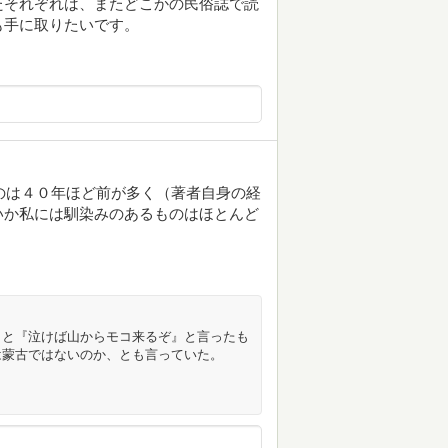
たそれぞれは、またどこかの民俗誌で読
も手に取りたいです。
たのは４０年ほど前が多く（著者自身の経
いか私には馴染みのあるものはほとんど
くと『泣けば山からモコ来るぞ』と言ったも
は蒙古ではないのか、とも言っていた。