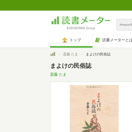
Amazo
トップ
読書メーターと
トップ
斎藤 たま
まよけの民俗誌
まよけの民俗誌
斎藤 たま