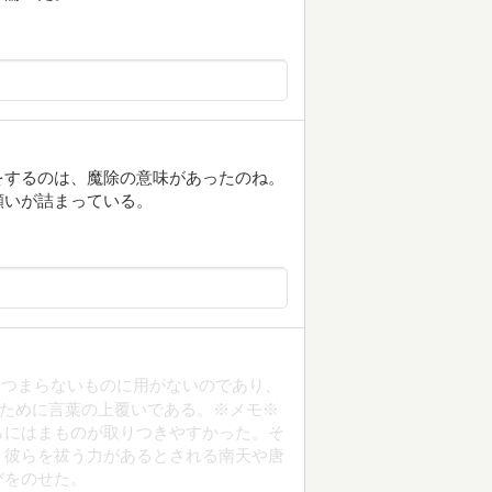
をするのは、魔除の意味があったのね。
願いが詰まっている。
。つまらないものに用がないのであり、
るために言葉の上覆いである。※メモ※
らにはまものが取りつきやすかった。そ
、彼らを祓う力があるとされる南天や唐
びをのせた。