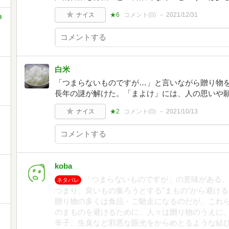
ナイス
★6
コメント(
0
)
2021/12/31
ョ
白米
「つまらないものですが…」と言いながら贈り物
長年の謎が解けた。「まよけ」には、人の思いや
ナイス
★2
コメント(
0
)
2021/10/13
koba
「つまらないものですが」の意味がある
ネタバレ
つまり、良いもの集ろうとする"まもの"から避け
贈り物の多くは食品・ご馳走になるのだが、これ
のまものを避けるために、人々は贈り物のうえに
辛子、生臭など邪悪な眼光をからめとるような結