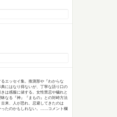
するエッセイ集。推測形や『わからな
事典にはなり得ないが、丁寧な語り口の
書きは感服に値する。女性禁忌や穢れと
曖昧なる『神』『まもの』との対峙方法
。古来、人が恐れ、忌避してきたのは
かったのかもしれない。……コメント欄