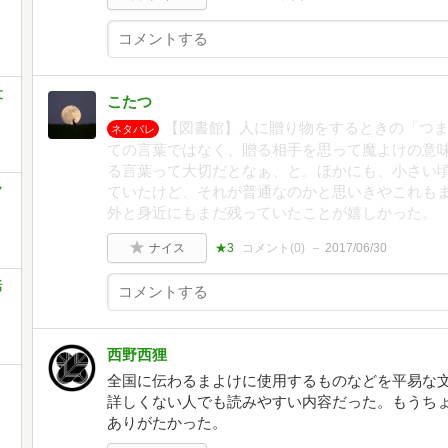
文
こたつ
【図書館】人に贈り物をするときの「つ
ネタバレ
ての言葉ではなく、贈る相手を思って魔よけの意
る言葉って大切だとなぁ、と。ほかにも、小さい
ヤ
ていたけど、それが普通なのかと思いきやこれも
外と身近にもまだ残っていたことが嬉しかった。
ナイス
★3
コメント(
0
)
2017/06/30
話
西野西狸
全国に伝わるまよけに使用するものなどを平易な
詳しくない人でも読みやすい内容だった。もうち
ありがたかった。