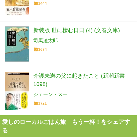
1444
新装版 世に棲む日日 (4) (文春文庫)
司馬遼太郎
3674
介護未満の父に起きたこと (新潮新書
1098)
ジェーン・スー
1721
愛しのローカルごはん旅 もう一杯！をシェアす
る