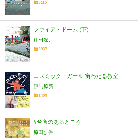
5115
ファイア・ドーム (下)
辻村深月
3837
コズミック・ガール 宙わたる教室
伊与原新
1409
#台所のあるところ
原田ひ香