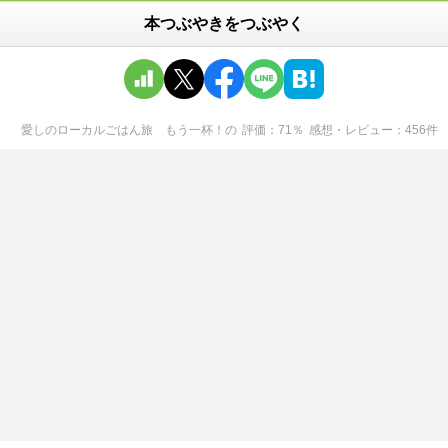
本つぶやきをつぶやく
愛しのローカルごはん旅 もう一杯！
の
評価
71
％
感想・レビュー
456
件