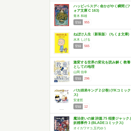
ハッピ-バ-スデ-: 命かがやく瞬間 (フ
ォア文庫 C 163)
青木 和雄
登録
955
ねぼけ人生〈新装版〉 (ちくま文庫)
水木 しげる
登録
565
激変する世界の変化を読み解く 教養
としての地理
山岡 信幸
登録
296
バカ姉弟キング 2 (2巻) (YKコミック
ス)
安達哲
登録
12
魔法使いの嫁 詩篇.75 稲妻ジャック
妖精事件 3 (BLADEコミックス)
オイカワマコ,五代ゆう