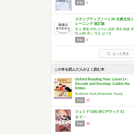
登録
1
ステップアップノート30 古典文法ト
レーニング 改訂版
井上 摩梨,河内 さやか,武田 博幸,鞆森 祥
悟,山崎 瑛二,弓丘 はづき
登録
0
もっと見る
この本を読んだ人がよく読む本
Oxford Reading Tree: Level 1+:
Decode and Develop: Catkin the
Kitten
Roderick Hunt,Annemarie Young
登録
22
ジュミドロ(6) (KCデラックス)
瀧 宏一
登録
36