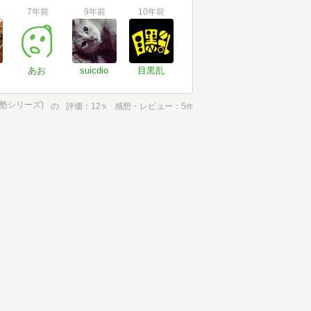
7年前
9年前
10年前
あお
suicdio
目黒乱
塾シリーズ)
の
評価
12
感想・レビュー
5
％
件