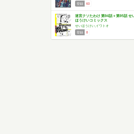
登録
60
迷宮クソたわけ 第94話＋第95話 せ
ほうけいコミックス
せいほうけい,イワトオ
登録
8