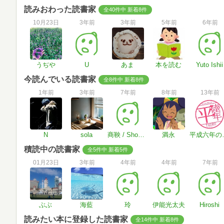
読みおわった読書家
全40件中 新着8件
10月23日
3年前
3年前
5年前
6年前
うぢや
U
あま
本を読む
Yuto Ishii
今読んでいる読書家
全8件中 新着8件
1年前
3年前
7年前
8年前
13年前
N
sola
商鞅 / Shouou
満永
平成六
積読中の読書家
全5件中 新着5件
01月23日
3年前
4年前
4年前
7年前
ぶぶ
海藍
玲
伊能光太夫
Hiroshi
読みたい本に登録した読書家
全14件中 新着8件