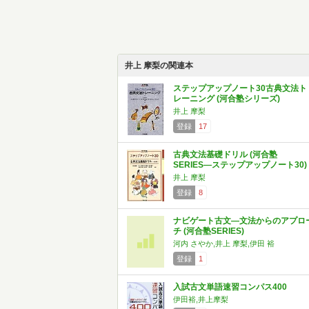
井上 摩梨の関連本
ステップアップノート30古典文法ト
レーニング (河合塾シリーズ)
井上 摩梨
登録
17
古典文法基礎ドリル (河合塾
SERIES―ステップアップノート30)
井上 摩梨
登録
8
ナビゲート古文―文法からのアプロ
チ (河合塾SERIES)
河内 さやか,井上 摩梨,伊田 裕
登録
1
入試古文単語速習コンパス400
伊田裕,井上摩梨