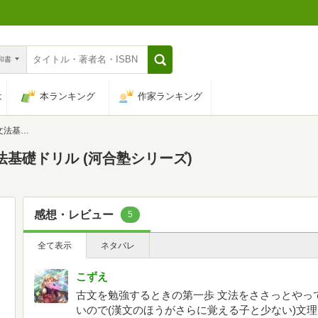
n和書
は
本ランキング
作家ランキング
シリーズ)
法基礎ドリル (河合塾シリーズ)
感想・レビュー
5
全て表示
ネタバレ
こずえ
古文を勉強するときの第一歩 文法をささっとやっ
いので(漢文のほうがさらに覚える子と少ない)文