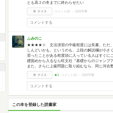
とも高２の冬までに終わらせたい
ナイス
コメント(
0
)
日付不明
ふみのこ
★★★★☆ 文法演習の中級程度には良書。ただ
しんどいかも。というのも、上段の解説欄が小さ
習ったことがある程度頭に入っている人はすぐに
礎固めから入るなら旺文社『基礎からのジャンプ
また、さらに上級問題に取り組むなら、同じ河合
ナイス
★1
コメント(
0
)
日付不明
この本を登録した読書家