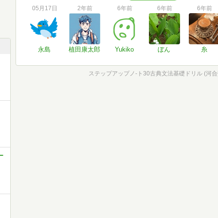
05月17日
2年前
6年前
6年前
6年前
永島
植田康太郎
Yukiko
ぼん
糸
ステップアップノ-ト30古典文法基礎ドリル (河合
ー