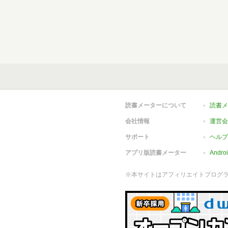
読書メーターについて
読書メ
会社情報
運営会
サポート
ヘルプ
アプリ版読書メーター
Andr
※本サイトはアフィリエイトプログ