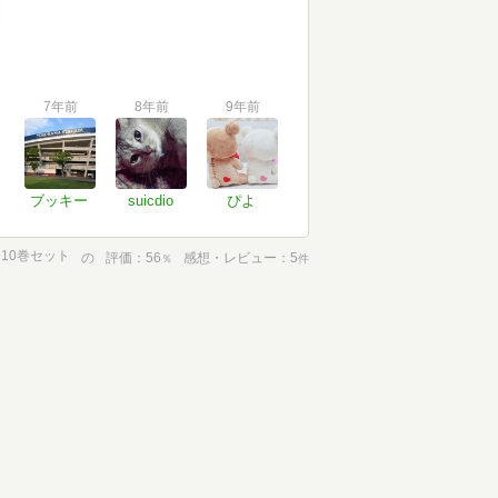
7年前
8年前
9年前
ブッキー
suicdio
ぴよ
全10巻セット
の
評価
56
感想・レビュー
5
％
件