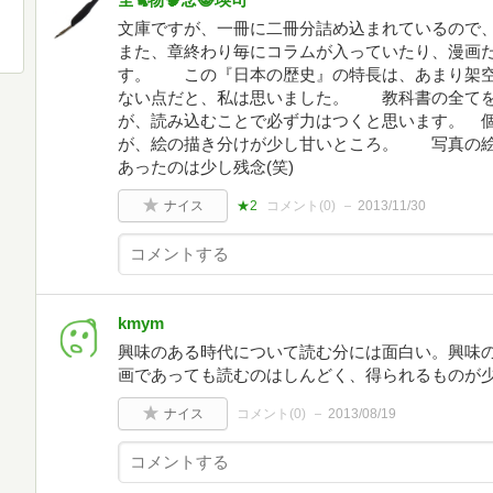
文庫ですが、一冊に二冊分詰め込まれているので
また、章終わり毎にコラムが入っていたり、漫画
す。 この『日本の歴史』の特長は、あまり架空
ない点だと、私は思いました。 教科書の全てを
が、読み込むことで必ず力はつくと思います。 
が、絵の描き分けが少し甘いところ。 写真の絵
あったのは少し残念(笑)
ナイス
★2
コメント(
0
)
2013/11/30
kmym
興味のある時代について読む分には面白い。興味
画であっても読むのはしんどく、得られるものが
ナイス
コメント(
0
)
2013/08/19