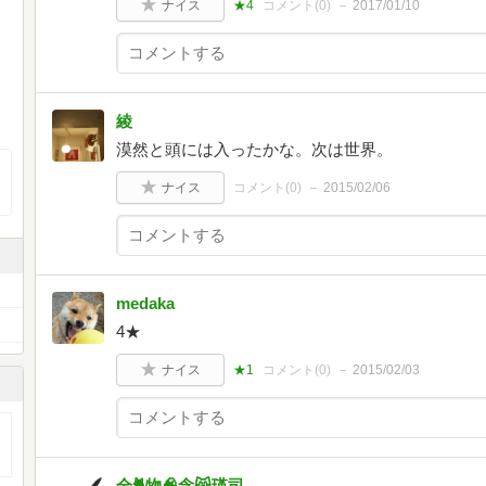
ナイス
★4
コメント(
0
)
2017/01/10
綾
漠然と頭には入ったかな。次は世界。
ナイス
コメント(
0
)
2015/02/06
medaka
4★
ナイス
★1
コメント(
0
)
2015/02/03
全🐈物🧠念😸瑛司