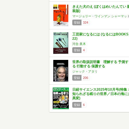
きえた犬のえ (ぼくはめいたんてい 
装版)
マージョリー・ワインマン シャーマッ
登録
324
工芸家になるには (なるにはBOOKS
22)
河合 眞木
登録
4
世界の取扱説明書 理解する 予測す
る 行動する 保護する
ジャック・アタリ
登録
206
日経サイエンス2025年10月号(特集
知られざる眠りの世界／日本の海に
異変)
登録
6