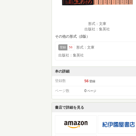
形式：文庫
出版社：集英社
その他の形式（β版）
形式：文庫
登録
56
出版社：集英社
本の詳細
登録数
56
登録
ページ数
0
ページ
書店で詳細を見る