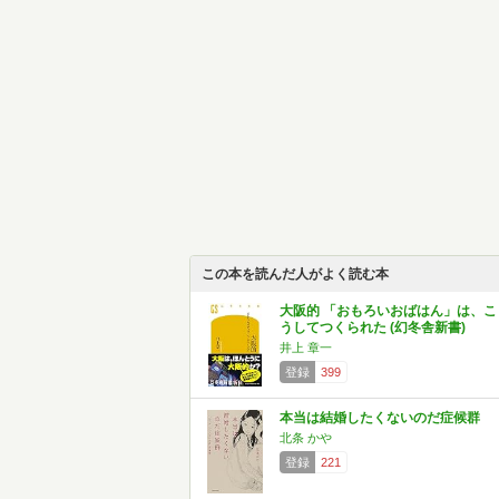
この本を読んだ人がよく読む本
大阪的 「おもろいおばはん」は、こ
うしてつくられた (幻冬舎新書)
井上 章一
登録
399
本当は結婚したくないのだ症候群
北条 かや
登録
221