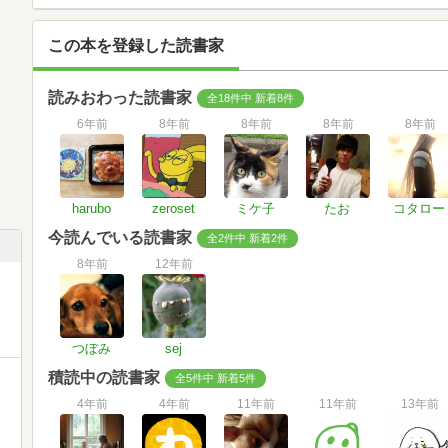
この本を登録した読書家
読みおわった読書家
全18件中 新着8件
6年前
8年前
8年前
8年前
8年前
harubo
zeroset
ミケ子
たお
コタロー
今読んでいる読書家
全2件中 新着2件
8年前
12年前
つぼみ
sej
積読中の読書家
全5件中 新着5件
4年前
4年前
11年前
11年前
13年前