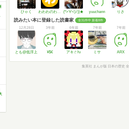
新
ひゃく
わわわのわたろう
(*>∀<)ﾉ))★
yuuchann
りさ
ト
読みたい本に登録した読書家
全31件中 新着8件
12月28日
3年前
6年前
7年前
7年前
とも@低浮上
¥$€
アキㄜƕ
ミサ
ARX
集英社 まんが版 日本の歴史 
：
大