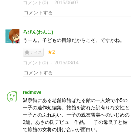
コメント(0)
2015/06/07
ろびん(わんこ)
うーん。子どもの目線だからこそ、ですかね。
★2
ナイス
コメント(0)
2015/03/14
redmove
温泉街にある老舗旅館ほたる館の一人娘で小5の
一子の連作短編集。旅館を訪れた訳有りな女性と
一子とのふれあい、一子の親友雪美へのいじめの
2編。あさの氏デビュー作品。一子の母良子と姑
で旅館の女将の掛け合いが面白い。