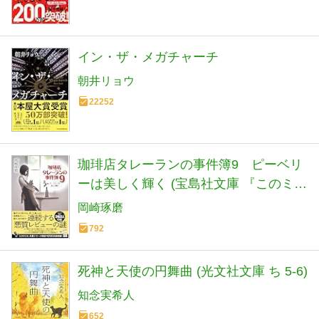
イン・ザ・メガチャーチ
朝井リョウ
22252
珈琲店タレーランの事件簿9 ピーベリ
ーは美しく輝く (宝島社文庫 『このミ
ス』大賞シリーズ)
岡崎琢磨
792
死神と天使の円舞曲 (光文社文庫 ち 5-6)
知念実希人
652