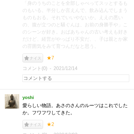
「身のうちのことを全部しゃべってスッとするも
のもいる。半分しか言えんで、飲み込んでしまう
ものもおる。それでいいやないか。ええの悪い
の、腹が立つのと騒ぐんは、お前の身勝手や」こ
のシーンが好き。おばあちゃんの古い考えも好き
だけど、経営がやっぱり不安だ、、子は親とか家
の雰囲気をみて育つんだなと思う。
★7
ナイス
コメント(0)
2021/12/14
yoshi
愛らしい物語。あさのさんのルーツはこれでした
か。フワフワしてきた。
★2
ナイス