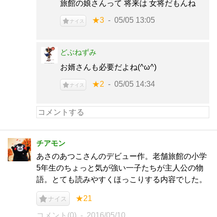
旅館の娘さんって 将来は 女将だもんね
★3
05/05 13:05
ナイス
どぶねずみ
お婿さんも必要だよね(^ω^)
★2
05/05 14:34
ナイス
チアモン
あさのあつこさんのデビュー作。老舗旅館の小学
5年生のちょっと気が強い一子たちが主人公の物
語。とても読みやすくほっこりする内容でした。
★21
ナイス
コメント(0)
2016/05/10