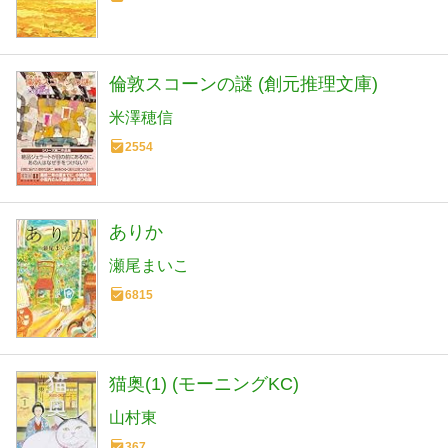
倫敦スコーンの謎 (創元推理文庫)
米澤穂信
2554
ありか
瀬尾まいこ
6815
猫奥(1) (モーニングKC)
山村東
367