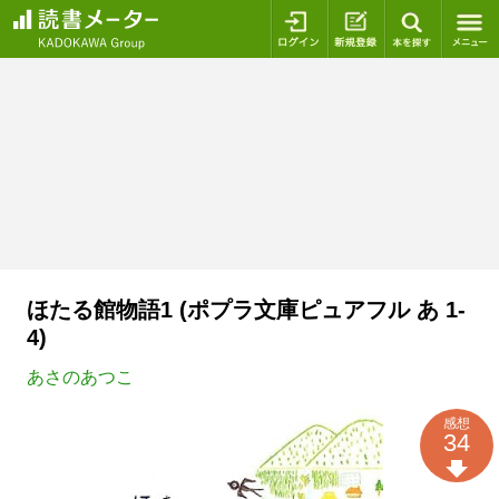
ログイン
新規登録
本を探
ほたる館物語1 (ポプラ文庫ピュアフル あ 1‐
4)
あさのあつこ
感想
34