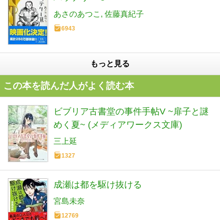
あさのあつこ
佐藤真紀子
6943
もっと見る
この本を読んだ人がよく読む本
ビブリア古書堂の事件手帖V ~扉子と謎
めく夏~ (メディアワークス文庫)
三上延
1327
成瀬は都を駆け抜ける
宮島未奈
12769