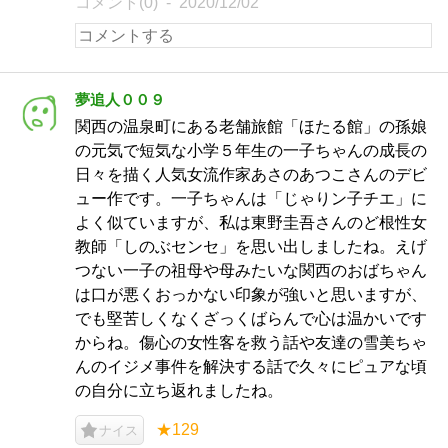
コメント(0)
2020/12/02
夢追人００９
関西の温泉町にある老舗旅館「ほたる館」の孫娘
の元気で短気な小学５年生の一子ちゃんの成長の
日々を描く人気女流作家あさのあつこさんのデビ
ュー作です。一子ちゃんは「じゃりン子チエ」に
よく似ていますが、私は東野圭吾さんのど根性女
教師「しのぶセンセ」を思い出しましたね。えげ
つない一子の祖母や母みたいな関西のおばちゃん
は口が悪くおっかない印象が強いと思いますが、
でも堅苦しくなくざっくばらんで心は温かいです
からね。傷心の女性客を救う話や友達の雪美ちゃ
んのイジメ事件を解決する話で久々にピュアな頃
の自分に立ち返れましたね。
★129
ナイス