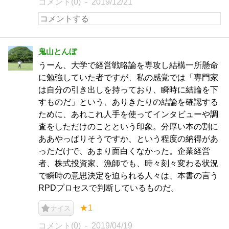
コメント(0)
2019/12/21
鬼山とんぼ
うーん、大学で経営戦略論を専攻し結構一所懸命
に勉強していた者ですが、私の感覚では「専門家
は自分の引き出しを持っており、瞬時に結論を下
すものだ」という、ありきたりの結論を確認する
ために、あれこれ人手を使ってインタビューや調
査をしただけのことという印象。分厚い本の割に
ああやっぱりそうですか、という程度の納得があ
っただけで、あまり面白くなかった。企業経営
者、株式投資家、漁師でも、時々刻々変わる状況
で瞬時の意思決定を迫られる人々は、本書の言う
RPDプロセスで判断しているものだ。
★1
ナイス
コメント(0)
2019/04/19