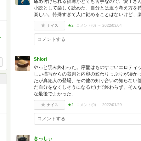
痛め付けられる描写がとても苦手なので、愛子さ
小説として楽しく読めた。自分とは違う考え方を
楽しい。特殊すぎて人に勧めることはないけど、
ナイス
★2
コメント(
0
)
2022/03/04
ロ
,
Shiori
やっと読み終わった。序盤はものすごいエロティ
しい描写からの裁判と内容の変わりっぷりが凄か
たが真犯人の登場、その他の知り合いの知らない
だ自分をなくしそうになるだけで終わらず、そん
な最後でよかった。
ナイス
★2
コメント(
0
)
2022/01/29
きっしぃ