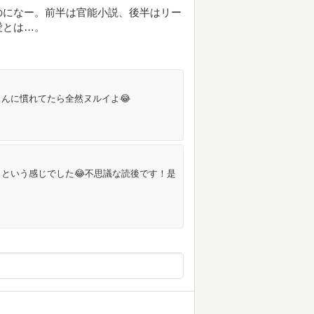
のになー。前半は官能小説、後半はリー
愛とは…。
さんに慣れてたら全然ヌルイよ😂
という感じでした😂不思議な読後です！是