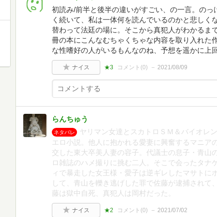
初読み/前半と後半の違いがすごい、の一言。のっ
く続いて、私は一体何を読んでいるのかと悲しく
替わって法廷の場に。そこから真犯人がわかるま
冊の本にこんなむちゃくちゃな内容を取り入れた
な性嗜好の人がいるもんなのね、予想を遥かに上
ナイス
★3
コメント(
0
)
2021/08/09
らんちゅう
ヤリマン女達とスカトロＳＭ＆バイオレ
ネタバレ
エロ小説。他人に抱かれる愛妻に興奮するマニアの
交した東大卒美人妻の容子。代議士の息子・青山
ロ雑誌のハメ撮りに挑む二人。そこで会ったタナ
ィで暴走した女王様・愛子は逆ギレしたマサトに
して、青山を轢き逃げした罪で佐藤が逮捕されて、
藤は獄中自死、真犯人は岡村だった。
ナイス
★2
コメント(
0
)
2021/07/02