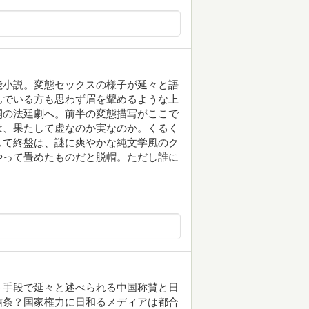
能小説。変態セックスの様子が延々と語
んでいる方も思わず眉を顰めるような上
開の法廷劇へ。前半の変態描写がここで
は、果たして虚なのか実なのか。くるく
して終盤は、謎に爽やかな純文学風のク
やって畳めたものだと脱帽。ただし誰に
う手段で延々と述べられる中国称賛と日
信条？国家権力に日和るメディアは都合