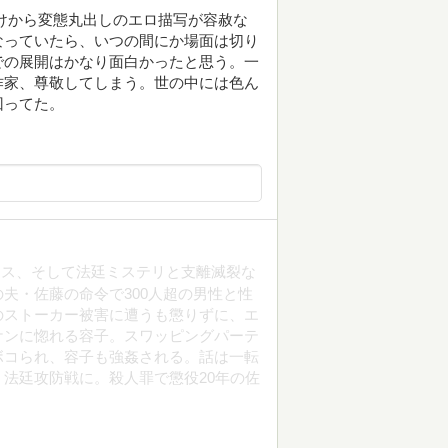
けから変態丸出しのエロ描写が容赦な
なっていたら、いつの間にか場面は切り
での展開はかなり面白かったと思う。一
作家、尊敬してしまう。世の中には色ん
回ってた。
ンス、そして法廷ミステリと支離滅裂な
夫・佐藤の命令で300人超の男性と性
のストーカー被害に遭うも懲りずに、エ
ケンに惚れる容子。スワッピングパーテ
ボコられ、容子も強姦される。話は一転
法廷攻防戦に。殺人罪で懲役20年の佐