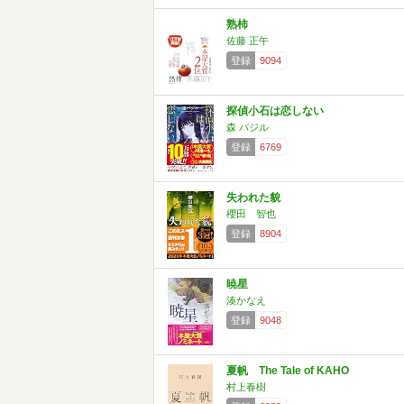
熟柿
佐藤 正午
登録
9094
探偵小石は恋しない
森 バジル
登録
6769
失われた貌
櫻田 智也
登録
8904
暁星
湊かなえ
登録
9048
夏帆 The Tale of KAHO
村上春樹