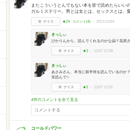
またこういうとんでもない本を皆で読めたらいい
ガルミステリー。男とは女とは、セックスとは、
ナイス
★24
コメント(
4
)
2021/12/04
きっしぃ
ぴかりんから、読んでくれるのかな🤗？花房
ナイス
★2
12/27 11:50
きっしぃ
あさみさん、本当に前半何を読んでいるのか？
非読んで✨
ナイス
★2
12/27 11:51
4件のコメントを全て見る
コールドパワー