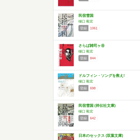
民宿雪国
樋口 毅宏
登録
1061
さらば雑司ヶ谷
樋口 毅宏
登録
844
ドルフィン・ソングを救え!
樋口 毅宏
登録
698
民宿雪国 (祥伝社文庫)
樋口 毅宏
登録
642
日本のセックス (双葉文庫)