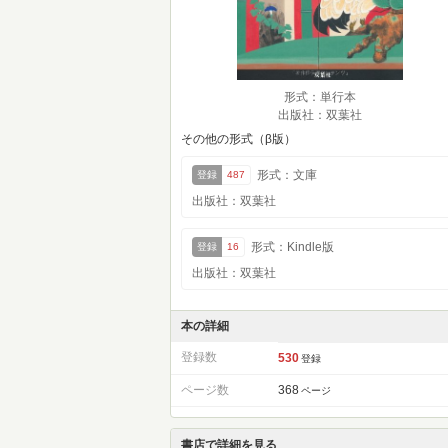
形式：単行本
出版社：双葉社
その他の形式（β版）
形式：文庫
登録
487
出版社：双葉社
形式：Kindle版
登録
16
出版社：双葉社
本の詳細
登録数
530
登録
ページ数
368
ページ
書店で詳細を見る