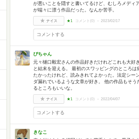
が悪いことを隠すと書いてるけど、むしろメディ
が端々に漂う作品だった。なんか苦手。
ナイス
★1
コメント(
0
)
2023/02/17
ぴちゃん
元々樋口毅宏さんの作品好きだけれどこれも大好
と結末を迎える。 最初のスワッピングのところは
たかったけれど、読みきれてよかった。法定シー
ダ漏れでいるような文章が好き。 他の作品もそう
るところもいいな。
ナイス
★1
コメント(
0
)
2022/04/07
きなこ