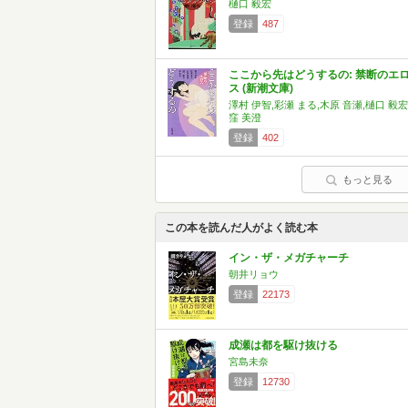
樋口 毅宏
登録
487
ここから先はどうするの: 禁断のエ
ス (新潮文庫)
澤村 伊智,彩瀬 まる,木原 音瀬,樋口 毅宏
窪 美澄
登録
402
もっと見る
この本を読んだ人がよく読む本
イン・ザ・メガチャーチ
朝井リョウ
登録
22173
成瀬は都を駆け抜ける
宮島未奈
登録
12730