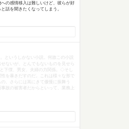
物への感情移入は難しいけど、彼らが好
っと話を聞きたくなってしまう。
…。というしかない小説。何故この小説
出せないが、とんでもないものを見せら
)と下僕、男女、夫婦の力関係。◇そし
習性を暴きだすのだ。これは様々な形で
もの、さらには嵩にきて傲慢に振舞う
通事故の被害者だからといって、業務上