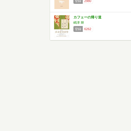
登録
2980
カフェーの帰り道
嶋津 輝
登録
6262