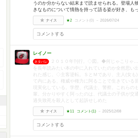
うのか分からない結末まで読ませられる。登場人
きなものについて情熱を持って語る姿が好き、も
ナイス
★2
コメント(
0
)
2026/07/24
レイノー
２０１０年刊行。◇図。◆何じゃこりゃ
ネタバレ
を長年読みたい本の中に入れていたのか全然思い
れた感じ。◇主客逆転。ＳとＭであり、主人(女も
て内にある、権威や権力に阿ることで生きている
現実化している。学歴、代議士、警察。これらの
輩。分かりやすく阿ったのは、代議士の子供が交
過失致死を殺人として起訴せしめた
ナイス
★11
コメント(
1
)
2025/12/08