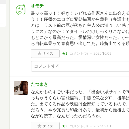
オモチ
最ッッ高ッ！！好き！シビれる作家さんに出会え
う！！序盤のエログロ変態描写から裁判（弁護士
とは」ラスト前の厄が落ちた主人公の清々しい感
ックス」なのか！？タイトルだけしっくりこない
もとにかく最高だった。愛情深い女性だった。かっ
ら自転車乗って青春思い出してた。時折出てくる
ナイス
★1
コメント(
0
)
2025/10/09
たつまき
なんかものすごい本だった。「出会い系サイトで7
っちゃうくらい官能描写、中盤で急なグロ、後半
た。出てくる作品や映画は全部知っているもので
だろう。やや冗長な印象はあり、最初から最後ま
ながら読了。なんだったのだろうか。
ナイス
★2
コメント(
0
)
2025/09/01