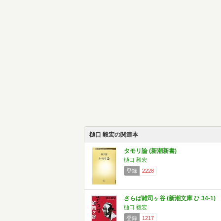
樋口 毅宏の関連本
タモリ論 (新潮新書)
樋口 毅宏
登録
2228
さらば雑司ヶ谷 (新潮文庫 ひ 34-1)
樋口 毅宏
登録
1217