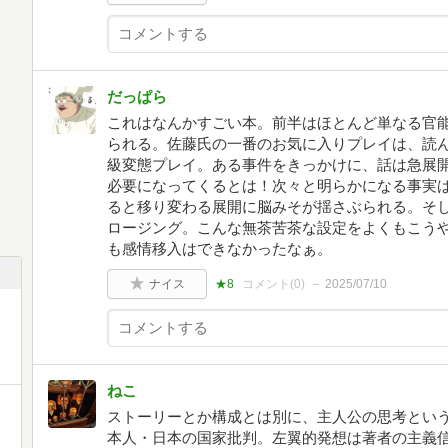
だっぱら
これはなんかすごい本。前半はほとんど単なる官
られる。佐藤氏の一番のお気に入りプレイは、読
級変態プレイ。ある事件をきっかけに、話は急展
必要になってくるとは！次々と明らかになる事実
ると移り変わる展開に脳みそが揺さぶられる。そ
ロージング。こんな無茶苦茶な設定をよくもこう
も感情移入はできなかったなぁ。
ナイス
★8
コメント(
0
)
2025/07/10
ねこ
ストーリーとか構成とは別に、主人公の思考とい
本人・日本の国家批判。左翼的発想は著者の主義