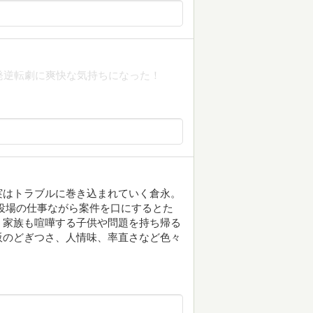
発逆転劇に爽快な気持ちになった！
実はトラブルに巻き込まれていく倉永。
役場の仕事ながら案件を口にするとた
。家族も喧嘩する子供や問題を持ち帰る
阪のどぎつさ、人情味、率直さなど色々