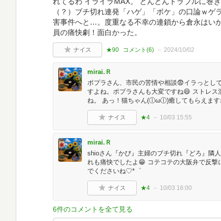
れてるわ イライラMAX。 どんどんトラブルに巻
（？）ブチ切れ連発「ハゲ」「ボケ」の口論ｗゲ
害事件へと…。度重なる不幸の連鎖から倉永はいか
員の痛快劇！面白かった。
ナイス
★90
コメント(
6
)
2024/10/02
mirai.Ｒ
ポプラさん、市民の苦情や相談😨イラっとし
すよね。ポプラさんも大変ですね😄 ストレ
ね。 あっ！猫ちゃん(ⓛωⓛ)癒してもらえま
ナイス
★4
10/03 15:55
mirai.Ｒ
shioさん『かび』主婦のブチ切れ『どろ』隣
れも痛快でしたよ😁 コテコテの大阪弁で反撃
でくださいね♡*゜
ナイス
★4
10/03 16:00
6件のコメントを全て見る