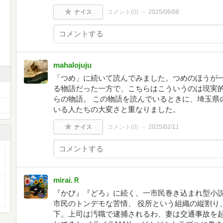
ナイス
コメント(
0
)
2025/06/08
mahalojuju
「つめ」に続いて読んでみました。つめのほうが
る物語だった一方で、こちらはこういうのは現実
らの物語。 この物語を読んでいるときに、埼玉県
いる人たちの大変さと重なりました。
ナイス
コメント(
0
)
2025/02/11
mirai.Ｒ
『かび』『どろ』に続く、一市民巻き込まれ型小
市民のトンデモな苦情、 役所という組織の縦割り
下。上司は汚職で逮捕されるわ、妻は交通事故を