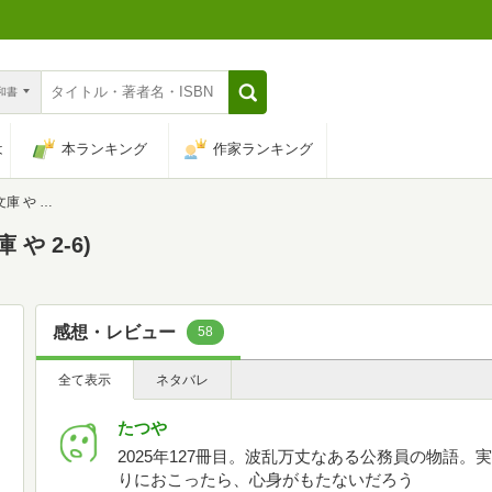
n和書
は
本ランキング
作家ランキング
 2-6)
や 2-6)
感想・レビュー
58
全て表示
ネタバレ
たつや
2025年127冊目。波乱万丈なある公務員の物語
りにおこったら、心身がもたないだろう