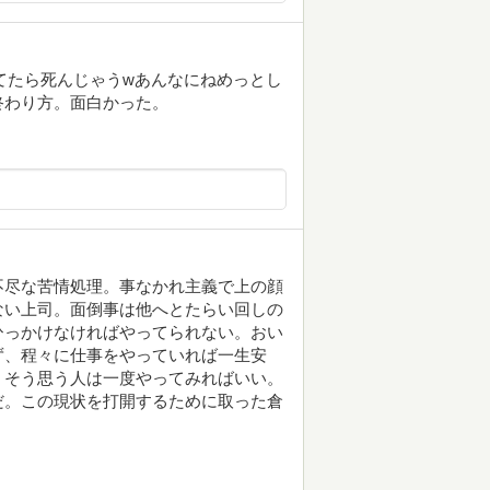
ってたら死んじゃうwあんなにねめっとし
終わり方。面白かった。
不尽な苦情処理。事なかれ主義で上の顔
ない上司。面倒事は他へとたらい回しの
ひっかけなければやってられない。おい
ず、程々に仕事をやっていれば一生安
、そう思う人は一度やってみればいい。
だ。この現状を打開するために取った倉