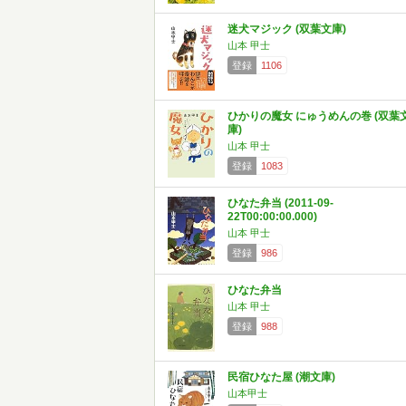
迷犬マジック (双葉文庫)
山本 甲士
登録
1106
ひかりの魔女 にゅうめんの巻 (双葉
庫)
山本 甲士
登録
1083
ひなた弁当 (2011-09-
22T00:00:00.000)
山本 甲士
登録
986
ひなた弁当
山本 甲士
登録
988
民宿ひなた屋 (潮文庫)
山本甲士