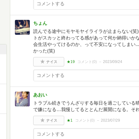
ちょん
読んでる途中にモヤモヤイライラが止まらない(笑
トがスカッと終わってる感があって何か納得いか
会生活やってけるのか、って不安になってしまい.
かった(笑)
ナイス
★19
コメント(
0
)
2023/09/24
あおい
トラブル続きでうんざりする毎日を過ごしている
で嫌になる…我慢してるととんだ展開になる。そ
ナイス
★1
コメント(
0
)
2023/07/29