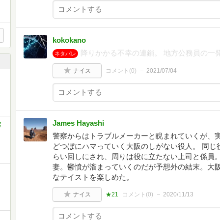
kokokano
降りかかる不幸の連鎖。 地方公務員の一
ネタバレ
ナイス
コメント(
0
)
2021/07/04
James Hayashi
葉
警察からはトラブルメーカーと睨まれていくが、
どつぼにハマっていく大阪のしがない役人。 同じ
らい回しにされ、周りは役に立たない上司と係員
妻。鬱憤が溜まっていくのだが予想外の結末。大
なテイストを楽しめた。
ナイス
★21
コメント(
0
)
2020/11/13