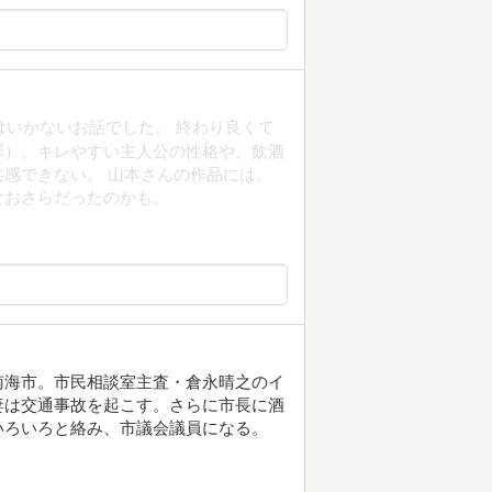
はいかないお話でした。 終わり良くて
罪）、キレやすい主人公の性格や、飲酒
感できない。 山本さんの作品には、
なおさらだったのかも。
南海市。市民相談室主査・倉永晴之のイ
妻は交通事故を起こす。さらに市長に酒
いろいろと絡み、市議会議員になる。