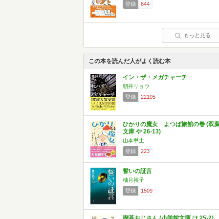
登録
644
もっと見る
この本を読んだ人がよく読む本
イン・ザ・メガチャーチ
朝井リョウ
登録
22105
ひかりの魔女 よつば旅館の巻 (双
文庫 や 26-13)
山本甲士
登録
223
誓いの証言
柚月裕子
登録
1509
喫茶おじさん (小学館文庫 は 25-2)