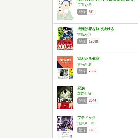
原田 ひ香
登録
811
成瀬は都を駆け抜ける
宮島未奈
登録
12689
宙わたる教室
伊与原 新
登録
7566
家族
葉真中 顕
登録
2644
ブティック
池井戸 潤
登録
1781