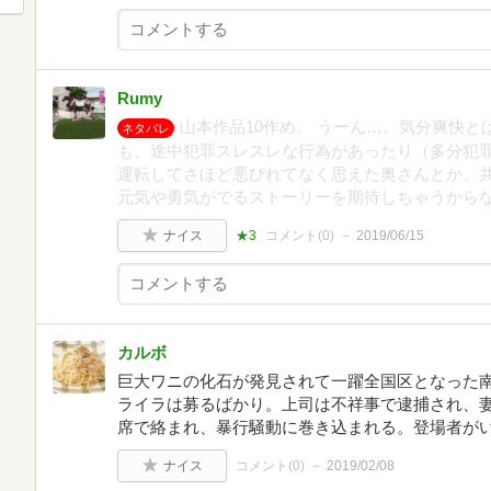
Rumy
山本作品10作め。 うーん…。気分爽快と
ネタバレ
も、途中犯罪スレスレな行為があったり（多分犯
運転してさほど悪びれてなく思えた奥さんとか、共
元気や勇気がでるストーリーを期待しちゃうから
ナイス
★3
コメント(
0
)
2019/06/15
カルボ
巨大ワニの化石が発見されて一躍全国区となった
ライラは募るばかり。上司は不祥事で逮捕され、
席で絡まれ、暴行騒動に巻き込まれる。登場者が
ナイス
コメント(
0
)
2019/02/08