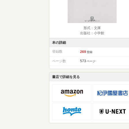
形式：文庫
出版社：小学館
本の詳細
登録数
269
登録
ページ数
573
ページ
書店で詳細を見る