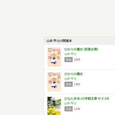
山本 甲士の関連本
ひかりの魔女 (双葉文庫)
山本 甲士
登録
1828
ひかりの魔女
山本 甲士
登録
1492
ひなた弁当 (小学館文庫 や 2-14)
山本 甲士
登録
1246