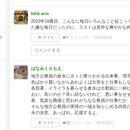
kthk arm
2023年16冊目。こんなに毎日いろんなこと起こ
た嫌な毎日だったのに、ラストは意外な爽やかな
文
ナイス
★5
コメント(
0
)
2023/02/18
はなみく☆もえ
地方公務員の倉永に次々と降りかかる出来事。理
色ばかり窺いながらあわよくば出世をと仕事もし
各部署。イライラを募らせる倉永は出勤前に一杯
おい、良いのか？良い訳ないけれど。悪い事をせ
泰、気楽な職場と思われがちな公務員の仕事だが
そんな地方公務員の実情の一端を知らしめる内容
永の決意。あっぱれ。応援するよ。
ナイス
★43
コメント(
0
)
2021/11/11