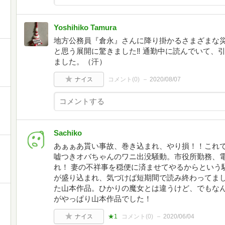
Yoshihiko Tamura
地方公務員『倉永』さんに降り掛かるさまざまな
と思う展開に驚きました‼️ 通勤中に読んでいて
ました。（汗）
ナイス
コメント(
0
)
2020/08/07
Sachiko
あぁぁあ貰い事故、巻き込まれ、やり損！！これ
嘘つきオバちゃんのワニ出没騒動。市役所勤務、
れ！ 妻の不祥事を穏便に済ませてやるからという
が盛り込まれ、気づけば短期間で読み終わってま
た山本作品。ひかりの魔女とは違うけど、でもな
がやっぱり山本作品でした！
ナイス
★1
コメント(
0
)
2020/06/04