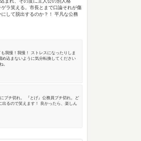
き込まれ、その度に主人公の別人格
ラゲラ笑える。市長とまで口論それが傷
にして脱出するのか？！ 平凡な公務
ても我慢！我慢！ ストレスになったりしま
ス溜め込まないように気分転換してください
すね。
人にブチ切れ。 『とげ』公務員ブチ切れ。ど
に出るので笑えます！ 良かったら、楽しん