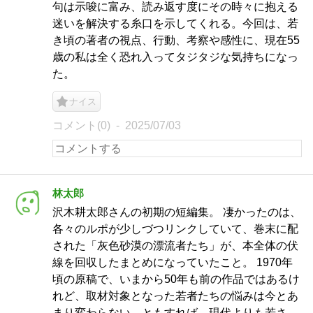
句は示唆に富み、読み返す度にその時々に抱える
迷いを解決する糸口を示してくれる。今回は、若
き頃の著者の視点、行動、考察や感性に、現在55
歳の私は全く恐れ入ってタジタジな気持ちになっ
た。
ナイス
コメント(0)
2025/07/03
林太郎
沢木耕太郎さんの初期の短編集。 凄かったのは、
各々のルポが少しづつリンクしていて、巻末に配
された「灰色砂漠の漂流者たち」が、本全体の伏
線を回収したまとめになっていたこと。 1970年
頃の原稿で、いまから50年も前の作品ではあるけ
れど、取材対象となった若者たちの悩みは今とあ
まり変わらない。ともすれば、現代よりも若さ、