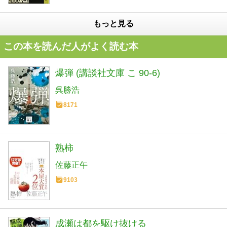
もっと見る
この本を読んだ人がよく読む本
爆弾 (講談社文庫 こ 90-6)
呉勝浩
8171
熟柿
佐藤正午
9103
成瀬は都を駆け抜ける