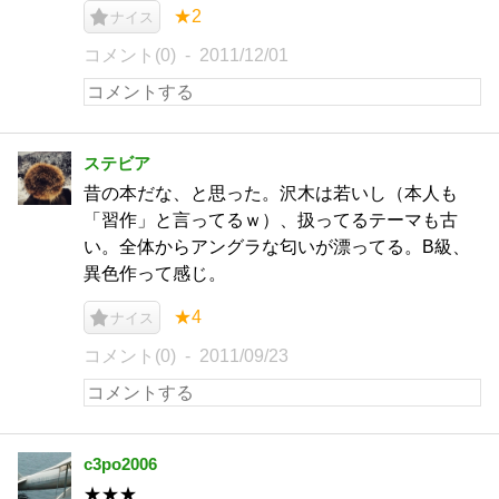
★2
ナイス
コメント(0)
2011/12/01
ステビア
昔の本だな、と思った。沢木は若いし（本人も
「習作」と言ってるｗ）、扱ってるテーマも古
い。全体からアングラな匂いが漂ってる。B級、
異色作って感じ。
★4
ナイス
コメント(0)
2011/09/23
c3po2006
★★★