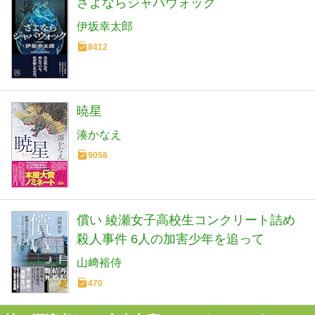
さよならジャバウォック
伊坂幸太郎
8412
暁星
湊かなえ
9058
償い 綾瀬女子高校生コンクリート詰め
殺人事件 6人の加害少年を追って
山﨑裕侍
470