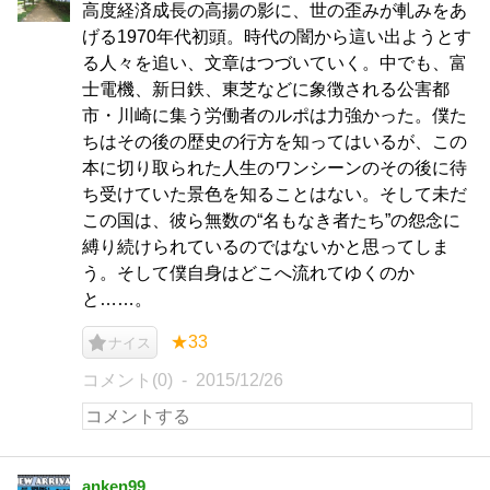
高度経済成長の高揚の影に、世の歪みが軋みをあ
げる1970年代初頭。時代の闇から這い出ようとす
る人々を追い、文章はつづいていく。中でも、富
士電機、新日鉄、東芝などに象徴される公害都
市・川崎に集う労働者のルポは力強かった。僕た
ちはその後の歴史の行方を知ってはいるが、この
本に切り取られた人生のワンシーンのその後に待
ち受けていた景色を知ることはない。そして未だ
この国は、彼ら無数の“名もなき者たち”の怨念に
縛り続けられているのではないかと思ってしま
う。そして僕自身はどこへ流れてゆくのか
と……。
★33
ナイス
コメント(0)
2015/12/26
anken99