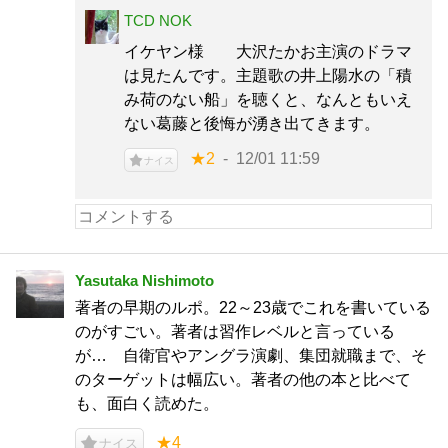
TCD NOK
イケヤン様 大沢たかお主演のドラマ
は見たんです。主題歌の井上陽水の「積
み荷のない船」を聴くと、なんともいえ
ない葛藤と後悔が湧き出てきます。
★2
12/01 11:59
ナイス
Yasutaka Nishimoto
著者の早期のルポ。22～23歳でこれを書いている
のがすごい。著者は習作レベルと言っている
が… 自衛官やアングラ演劇、集団就職まで、そ
のターゲットは幅広い。著者の他の本と比べて
も、面白く読めた。
★4
ナイス