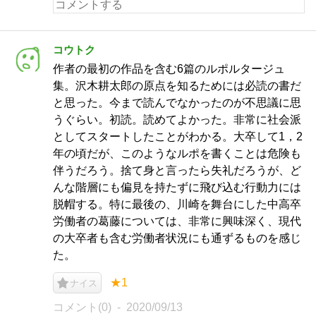
コウトク
作者の最初の作品を含む6篇のルポルタージュ
集。沢木耕太郎の原点を知るためには必読の書だ
と思った。今まで読んでなかったのが不思議に思
うぐらい。初読。読めてよかった。非常に社会派
としてスタートしたことがわかる。大卒して1，2
年の頃だが、このようなルポを書くことは危険も
伴うだろう。捨て身と言ったら失礼だろうが、ど
んな階層にも偏見を持たずに飛び込む行動力には
脱帽する。特に最後の、川崎を舞台にした中高卒
労働者の葛藤については、非常に興味深く、現代
の大卒者も含む労働者状況にも通ずるものを感じ
た。
★1
ナイス
コメント(0)
2020/09/13