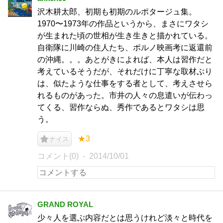
沢木耕太郎、初期も初期のルポタージュ集。
1970〜1973年の作品というから、まさにワタシ
が生まれた頃の世相が生き生きと描かれている。
自衛隊に川崎の住人たち、ポルノ映画考に返還前
の沖縄。。。あとがきによれば、本人は習作だと
考えているそうだが、それだけに丁寧な取材ぶり
は、似たような仕事をする者として、考えさせら
れるものがあった。市井の人々の息遣いが伝わっ
てくる、習作ならぬ、秀作であるとワタシは思
う。
★3
ナイス
コメント(0)
2014/10/01
GRAND ROYAL
少々人を選ぶ内容だとは思うけれど淡々と時代を