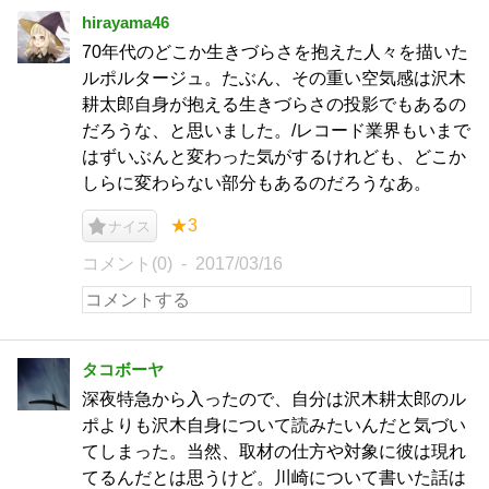
hirayama46
70年代のどこか生きづらさを抱えた人々を描いた
ルポルタージュ。たぶん、その重い空気感は沢木
耕太郎自身が抱える生きづらさの投影でもあるの
だろうな、と思いました。/レコード業界もいまで
はずいぶんと変わった気がするけれども、どこか
しらに変わらない部分もあるのだろうなあ。
★3
ナイス
コメント(0)
2017/03/16
タコボーヤ
深夜特急から入ったので、自分は沢木耕太郎のル
ポよりも沢木自身について読みたいんだと気づい
てしまった。当然、取材の仕方や対象に彼は現れ
てるんだとは思うけど。川崎について書いた話は