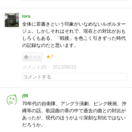
tora
全体に若書きという印象がいなめないルポルター
ジュ。しかしそれはそれで、現在との対比がおも
しろくもある、「戦後」を色こく引きずった時代
の記録なのだと思います。
★7
ナイス
コメント(0)
2013/06/10
j99
70年代の自衛隊、アングラ演劇、ピンク映画、沖
縄等の話。歌謡曲の章の中で過去の曲との対比が
あったが、現代のほうがより深刻な対比ではない
だろうか。