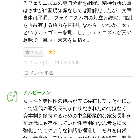
るフェミニズムの専門分野を網羅。精神分析の章
はさすがに基礎知識なしでは難解だったが、文章
自体は平易。 フェミニズム内の対立と錯綜、撹乱
を再占有する権力を直視しながら、いつか「女」
というカテゴリーを返上し、フェミニズムが真の
意味で「滅ぶ」未来を目指す。
★3
ナイス
コメント(0)
2022/02/03
アルビーノン
女性性と男性性の神話が先に存在して，それによ
って近代の家父長制が作りだされたのではなく，
資本制を保持するための中産階級的な家父長制が
前近代にも存在していた性差別的な思考を拡大・
強化してこのような神話を捏造し，それを自然
化，普遍化していった。わたしたちが現在，被害