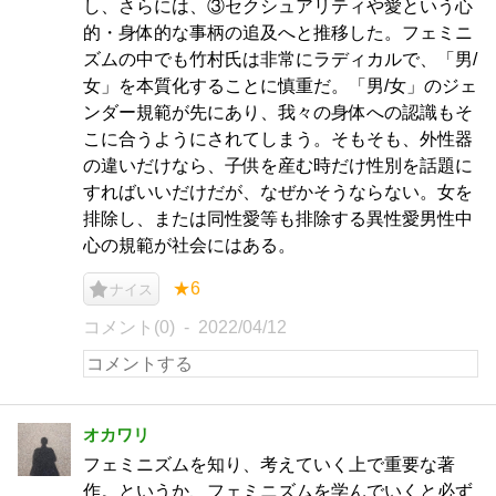
し、さらには、③セクシュアリティや愛という心
的・身体的な事柄の追及へと推移した。フェミニ
ズムの中でも竹村氏は非常にラディカルで、「男/
女」を本質化することに慎重だ。「男/女」のジェ
ンダー規範が先にあり、我々の身体への認識もそ
こに合うようにされてしまう。そもそも、外性器
の違いだけなら、子供を産む時だけ性別を話題に
すればいいだけだが、なぜかそうならない。女を
排除し、または同性愛等も排除する異性愛男性中
心の規範が社会にはある。
★6
ナイス
コメント(0)
2022/04/12
オカワリ
フェミニズムを知り、考えていく上で重要な著
作。というか、フェミニズムを学んでいくと必ず