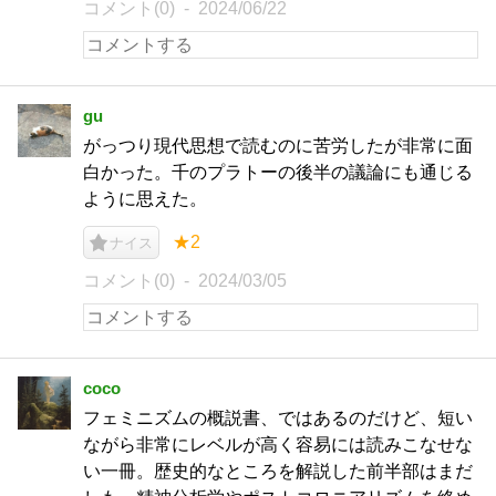
コメント(0)
2024/06/22
gu
がっつり現代思想で読むのに苦労したが非常に面
白かった。千のプラトーの後半の議論にも通じる
ように思えた。
★2
ナイス
コメント(0)
2024/03/05
coco
フェミニズムの概説書、ではあるのだけど、短い
ながら非常にレベルが高く容易には読みこなせな
い一冊。歴史的なところを解説した前半部はまだ