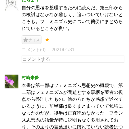
自分の思考を整理するために読んだ。第三部から
の検討はなかなか難しく、追いついていけないと
ころも。フェミニズム史について簡便にまとめら
れているところが良い。
★1
ナイス
コメント(0)
2021/01/31
村崎未夢
本書は第一部はフェミニズム思想史の概観で、第
二部はフェミニズムが問題とする事柄を著者の視
点から整理したもの。他の方たちが感想で述べて
いるように、前半部は良くまとまっていて勉強に
なったのだが、後半は正直読めなかった。フラン
ス思想系の語彙が特に説明もなく多用されてお
り、その辺りの言葉遣いに慣れていない読者はつ