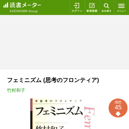
ログイン
新規登録
本を探
フェミニズム (思考のフロンティア)
竹村和子
感想
45