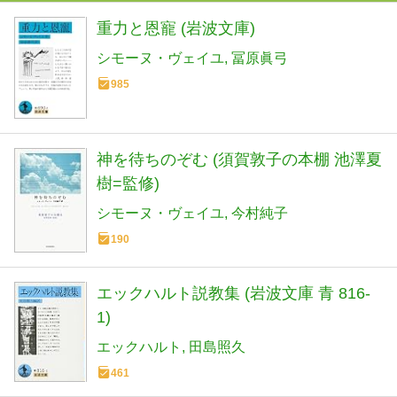
重力と恩寵 (岩波文庫)
シモーヌ・ヴェイユ
冨原眞弓
985
神を待ちのぞむ (須賀敦子の本棚 池澤夏
樹=監修)
シモーヌ・ヴェイユ
今村純子
190
エックハルト説教集 (岩波文庫 青 816-
1)
エックハルト
田島照久
461