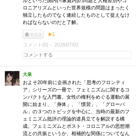
ルといった国内(≒家庭内)の問題と人種差別やコ
ロニアリズムといった世界規模の問題はまったく
独立したものでなく連続したものとして捉えなけ
ればならないのだと了解。
★1
ナイス
コメント(0)
2026/07/02
大泉
およそ20年前に企画された「思考のフロンティ
ア」シリーズの一冊で、フェミニズムに関するコ
ンパクトな入門書。女性の権利をめぐる運動の展
開に始まり、「身体」、「慣習」、「グローバ
ル」の３つのトピックを中心に、当時の最新のフ
ェミニズム批評の理論的道具立てを解説する構
成。フェミニズムとポスト・コロニアルの思想潮
流との共振というか、相補的な関係についてなん