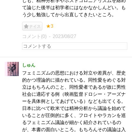
しも、精神分析学やポストコロニアリズムを絡め
て論じた後半は初学者にはなかなかしんどい。も
う少し勉強してから出直してきたいところ。
★3
ナイス
コメント(0)
2023/08/27
しゅん
フェミニズムの思想における対立や差異が、歴史
的かつ理論的に描かれている。同性愛をめぐる対
立はもちろんのこと、同性愛者であるが故に男性
社会に適応する例（映画監督ドロシー・アーズナ
ーを具体例としてあげている）なども出てくる。
日本に比べて欧米では精神分析から議論を始めて
いることが圧倒的に多く、フロイトやラカンを巡
るフェミニズム議論が細かく紹介されているの
が、本書の面白いところ。もちろんその議論は入