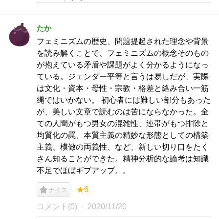
たか
フェミニズムの歴史、問題提起された理念や背景
を読み解くことで、フェミニズムの概念そのもの
が抱えている矛盾や課題がよく分かるようになっ
ている。ジェンダー平等と言うは易しだが、実際
は文化・資本・母性・宗教・格差と絡み合い一筋
縄ではいかない。 初心者には難しい部分もあった
が、美しい文章で読むのは苦にならなかった。全
ての人間がもつ男女の混雑性、連帯がもつ排除と
均質化の罠、本質主義の精妙な形態としての構築
主義、模倣の両義性、など、新しい切り口をたく
さん知ることができた。精神分析的な論考は知識
不足でほぼギブアップ。。
★6
ナイス
コメント(0)
2020/11/20