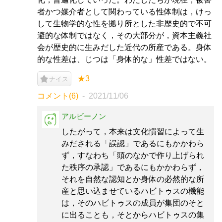
者かつ媒介者として関わっている性体制は，けっ
して生物学的な性を拠り所とした非歴史的で不可
避的な体制ではなく，その大部分が，資本主義社
会が歴史的に生みだした近代の所産である。身体
的な性差は、じつは「身体的な」性差ではない。
★3
ナイス
コメント(6)
2021/11/06
アルビーノン
したがって，本来は文化慣習によって生
みだされる「誤認」であるにもかかわら
ず，すなわち「頭のなかで作り上げられ
た秩序の承認」であるにもかかわらず，
それを自然な認知とか身体の必然的な所
産と思い込ませているハビトゥスの機能
は，そのハビトゥスの成員が集団のそと
に出ることも，そとからハビトゥスの集