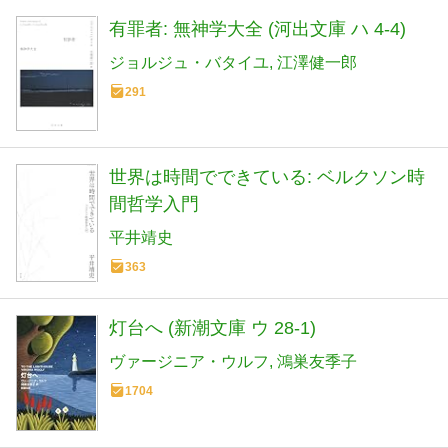
有罪者: 無神学大全 (河出文庫 ハ 4-4)
ジョルジュ・バタイユ
江澤健一郎
291
世界は時間でできている: ベルクソン時
間哲学入門
平井靖史
363
灯台へ (新潮文庫 ウ 28-1)
ヴァージニア・ウルフ
鴻巣友季子
1704