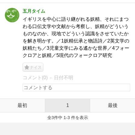
五月タイム
イギリスを中心に語り継がれる妖精、それにまつ
わる口伝文学や文献から考察し、妖精がどういう
ものなのか、現地でどういう認識をさせていたか
を解き明かす。／1妖精伝承と物語詩／2英文学の
妖精たち／3児童文学にみる遙かな世界／4フォー
クロアと妖精／5現代のフォークロア研究
ナイス
コメント(0)
日付不明
最初
1
最後
全3件中 1-3 件を表示