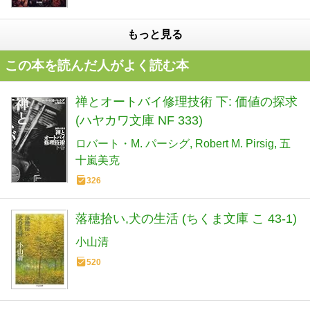
もっと見る
この本を読んだ人がよく読む本
禅とオートバイ修理技術 下: 価値の探求
(ハヤカワ文庫 NF 333)
ロバート・M. パーシグ
Robert M. Pirsig
五
十嵐美克
326
落穂拾い,犬の生活 (ちくま文庫 こ 43-1)
小山清
520