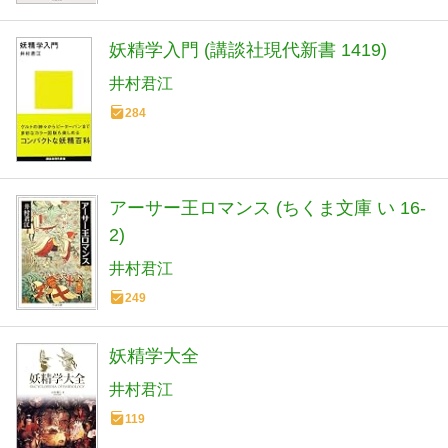
妖精学入門 (講談社現代新書 1419)
井村君江
284
アーサー王ロマンス (ちくま文庫 い 16-
2)
井村君江
249
妖精学大全
井村君江
119