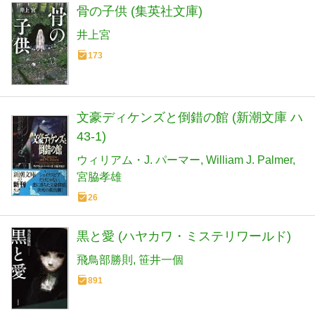
骨の子供 (集英社文庫)
井上宮
173
文豪ディケンズと倒錯の館 (新潮文庫 ハ
43-1)
ウィリアム・J. パーマー
William J. Palmer
宮脇孝雄
26
黒と愛 (ハヤカワ・ミステリワールド)
飛鳥部勝則
笹井一個
891