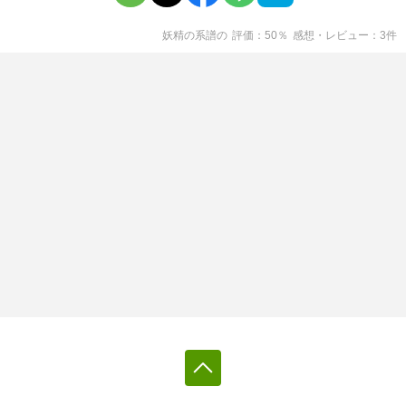
妖精の系譜
の
評価
50
％
感想・レビュー
3
件