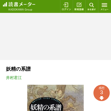
ログイン
新規登録
本を探
妖精の系譜
井村君江
感想
3