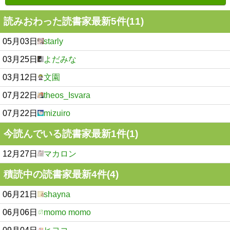
読みおわった読書家最新5件(11)
05月03日
starly
03月25日
よだみな
03月12日
文園
07月22日
theos_Isvara
07月22日
mizuiro
今読んでいる読書家最新1件(1)
12月27日
マカロン
積読中の読書家最新4件(4)
06月21日
shayna
06月06日
momo momo