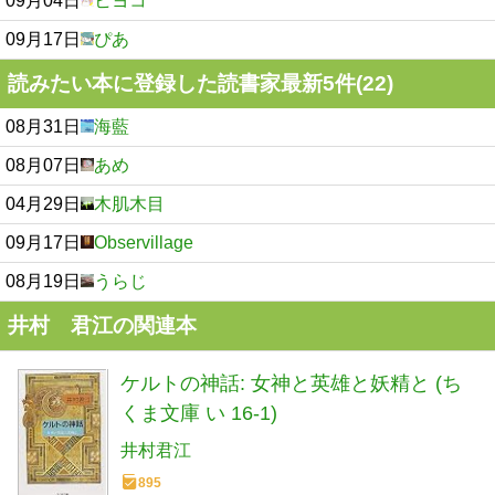
09月04日
ヒヨコ
09月17日
ぴあ
読みたい本に登録した読書家最新5件(22)
08月31日
海藍
08月07日
あめ
04月29日
木肌木目
09月17日
Observillage
08月19日
うらじ
井村 君江の関連本
ケルトの神話: 女神と英雄と妖精と (ち
くま文庫 い 16-1)
井村君江
895