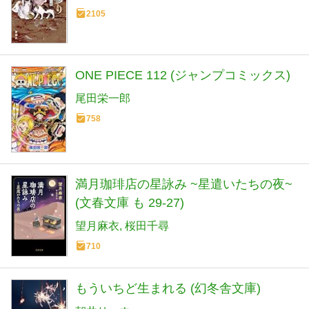
2105
ONE PIECE 112 (ジャンプコミックス)
尾田栄一郎
758
満月珈琲店の星詠み ~星遣いたちの夜~
(文春文庫 も 29-27)
望月麻衣
桜田千尋
710
もういちど生まれる (幻冬舎文庫)