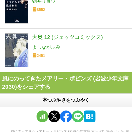
朝井リョウ
8552
大奥 12 (ジェッツコミックス)
よしながふみ
2451
風にのってきたメアリー・ポピンズ (岩波少年文庫
2030)をシェアする
本つぶやきをつぶやく
風にのってきたメアリー・ポピンズ (岩波少年文庫 2030)
の
評価
56
％
感