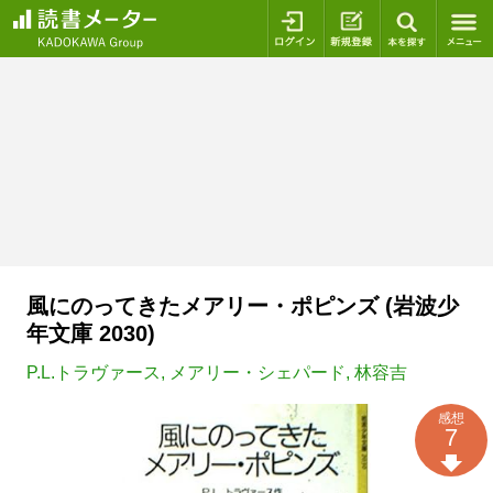
ログイン
新規登録
本を探
風にのってきたメアリー・ポピンズ (岩波少
年文庫 2030)
P.L.トラヴァース
,
メアリー・シェパード
,
林容吉
感想
7