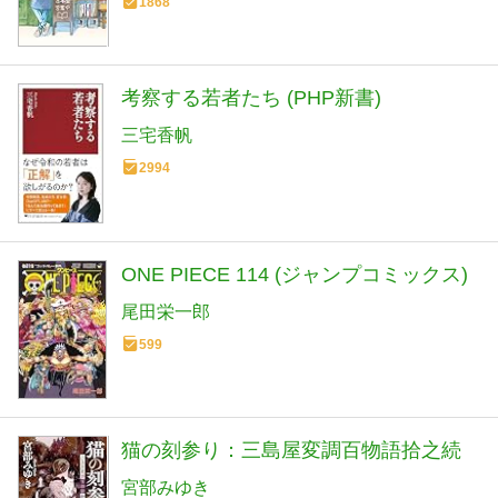
1868
考察する若者たち (PHP新書)
三宅香帆
2994
ONE PIECE 114 (ジャンプコミックス)
尾田栄一郎
599
猫の刻参り：三島屋変調百物語拾之続
宮部みゆき