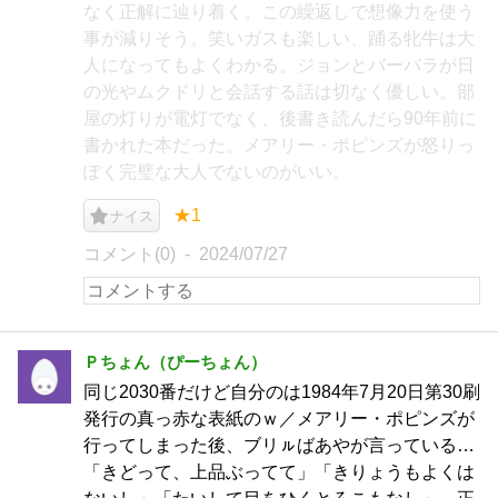
なく正解に辿り着く。この繰返しで想像力を使う
事が減りそう。笑いガスも楽しい、踊る牝牛は大
人になってもよくわかる。ジョンとバーバラが日
の光やムクドリと会話する話は切なく優しい。部
屋の灯りが電灯でなく、後書き読んだら90年前に
書かれた本だった。メアリー・ポピンズが怒りっ
ぽく完璧な大人でないのがいい。
★1
ナイス
コメント(0)
2024/07/27
Ｐちょん（ぴーちょん）
同じ2030番だけど自分のは1984年7月20日第30刷
発行の真っ赤な表紙のｗ／メアリー・ポピンズが
行ってしまった後、ブリㇽばあやが言っている…
「きどって、上品ぶってて」「きりょうもよくは