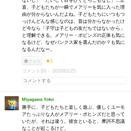
ないし」「たいして目をひくとろこもなし」…正
直、子どもたちが一瞬でメアリーを気に入った理
由が分からないんだよね。子どもたちにいつもつ
っけんどんな感じなのは、昔は分からなかったけ
ど今なら「子守は子どもの友だちではないから」
と理解できる。メアリー・ポピンズの正体も気に
なるけど、なぜバンクス家を選んだのか？も気に
なるんだなー。
★1
ナイス
コメント(0)
2020/01/25
Miyagawa Yoko
勝手に、子どもたちと楽しく遊ぶ、優しくユーモ
アたっぷりな人がメアリー・ポヒンズだと思って
いたが、それは違う。彼女といると、摩訶不思議
なことが起こるけど。