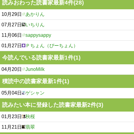
読みおわった読書家最新4件(28)
10月29日
あかりん
07月27日
いちりん
11月06日
sappysappy
01月27日
Ｐちょん（ぴーちょん）
今読んでいる読書家最新1件(1)
04月20日
JunoMilk
積読中の読書家最新1件(1)
05月04日
ゲシャン
読みたい本に登録した読書家最新2件(3)
01月23日
秋桜
11月21日
翡翠