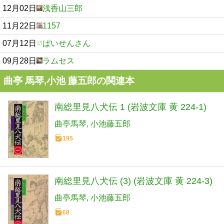
12月02日
浅香山三郎
11月22日
1157
07月12日
ぱいせんさん
09月28日
ラムセス
曲亭 馬琴,小池 藤五郎の関連本
南総里見八犬伝 1 (岩波文庫 黄 224-1)
曲亭馬琴
小池藤五郎
195
南総里見八犬伝 (3) (岩波文庫 黄 224-3)
曲亭馬琴
小池藤五郎
68