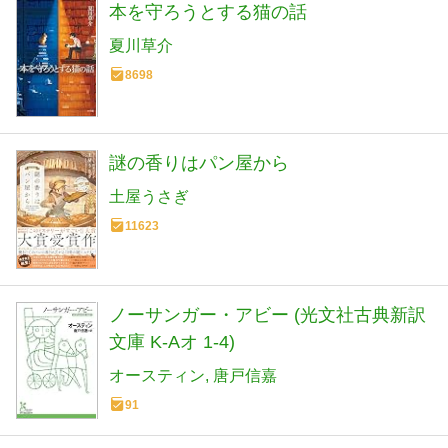
本を守ろうとする猫の話
夏川草介
8698
謎の香りはパン屋から
土屋うさぎ
11623
ノーサンガー・アビー (光文社古典新訳
文庫 K-Aオ 1-4)
オースティン
唐戸信嘉
91