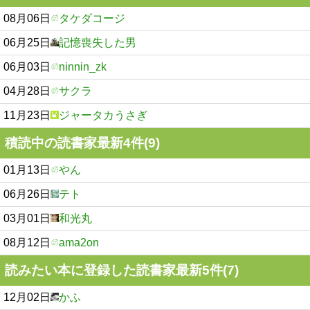
08月06日
タケダコージ
06月25日
記憶喪失した男
06月03日
ninnin_zk
04月28日
サクラ
11月23日
ジャータカうさぎ
積読中の読書家最新4件(9)
01月13日
やん
06月26日
テト
03月01日
和光丸
08月12日
ama2on
読みたい本に登録した読書家最新5件(7)
12月02日
かふ