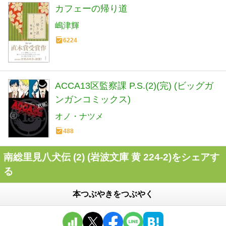
カフェーの帰り道
嶋津輝
6224
ACCA13区監察課 P.S.(2)(完) (ビッグガ
ンガンコミックス)
オノ・ナツメ
488
南総里見八犬伝 (2) (岩波文庫 黄 224-2)をシェアす
る
本つぶやきをつぶやく