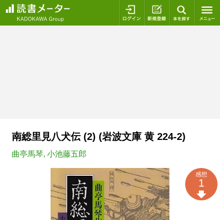
ログイン
新規登録
本を探
南総里見八犬伝 (2) (岩波文庫 黄 224-2)
曲亭馬琴
,
小池藤五郎
感想
1