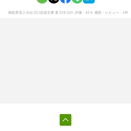
南総里見八犬伝 (2) (岩波文庫 黄 224-2)
の
評価
42
％
感想・レビュー
1
件