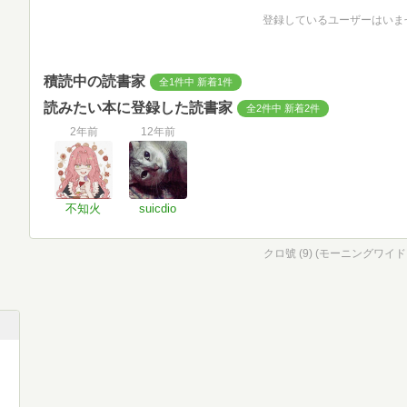
登録しているユーザーはいま
積読中の読書家
全1件中 新着1件
読みたい本に登録した読書家
全2件中 新着2件
2年前
12年前
不知火
suicdio
クロ號 (9) (モーニングワイ