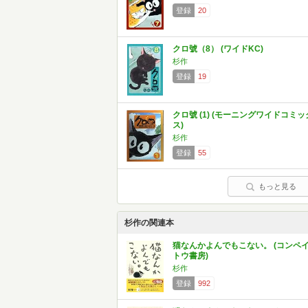
登録
20
クロ號（8） (ワイドKC)
杉作
登録
19
クロ號 (1) (モーニングワイドコミッ
ス)
杉作
登録
55
もっと見る
杉作の関連本
猫なんかよんでもこない。 (コンペ
トウ書房)
杉作
登録
992