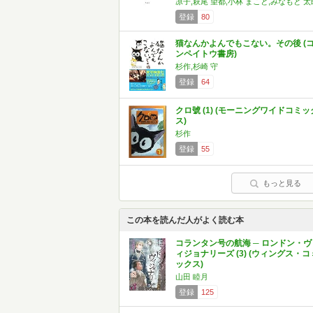
凉子,萩尾 望都,小林 まこと,みなもと 太
登録
80
猫なんかよんでもこない。その後 (
ンペイトウ書房)
杉作,杉崎 守
登録
64
クロ號 (1) (モーニングワイドコミッ
ス)
杉作
登録
55
もっと見る
この本を読んだ人がよく読む本
コランタン号の航海 ─ ロンドン・ヴ
ィジョナリーズ (3) (ウィングス・コ
ックス)
山田 睦月
登録
125