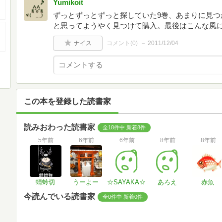
Yumikoit
ずっとずっとずっと探していた9巻、あまりに見つ
と思ってようやく見つけて購入。最後はこんな風
ナイス
コメント(
0
)
2011/12/04
この本を登録した読書家
読みおわった読書家
全18件中 新着8件
5年前
6年前
6年前
8年前
8年前
蜻蛉切
うーよー
☆SAYAKA☆
あろえ
赤魚
今読んでいる読書家
全0件中 新着0件