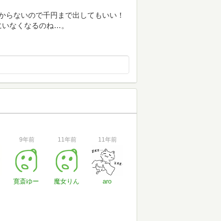
からないので千円まで出してもいい！
にいなくなるのね…。
9年前
11年前
11年前
寛斎ゆー
魔女りん
aro