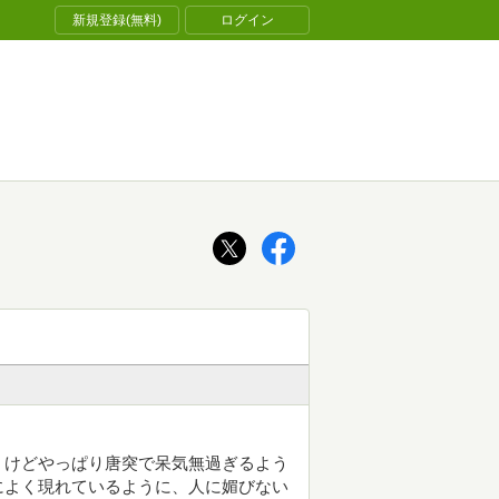
新規登録(無料)
ログイン
。けどやっぱり唐突で呆気無過ぎるよう
によく現れているように、人に媚びない