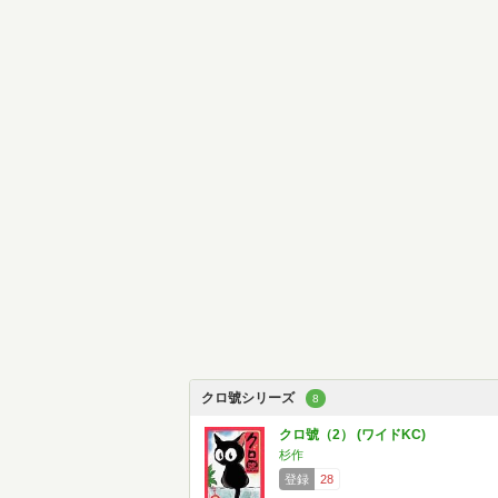
クロ號シリーズ
8
クロ號（2） (ワイドKC)
杉作
登録
28