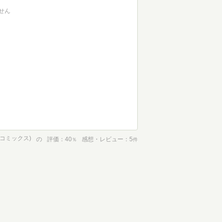
せん
ドコミックス)
の
評価
40
感想・レビュー
5
％
件