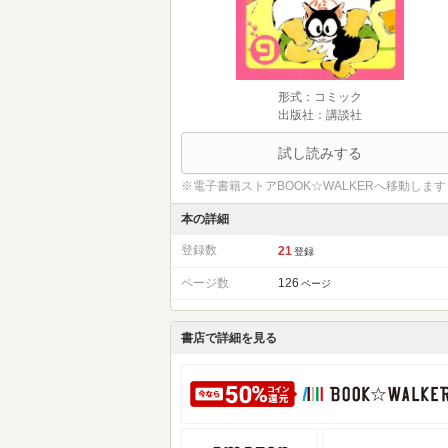
形式：コミック
出版社：講談社
試し読みする
※電子書籍ストアBOOK☆WALKERへ移動します
本の詳細
登録数
21
登録
ページ数
126
ページ
書店で詳細を見る