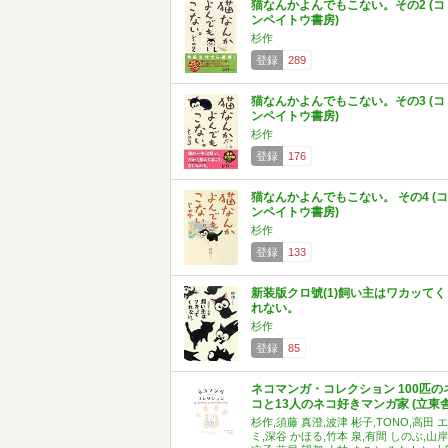
猫なんかよんでもこない。その2 (コ
ンペイトウ書房)
杉作
登録
289
猫なんかよんでもこない。その3 (コ
ンペイトウ書房)
杉作
登録
176
猫なんかよんでもこない。 その4 (コ
ンペイトウ書房)
杉作
登録
133
新装版クロ號(1)飼い主はワカッてく
れない。
杉作
登録
85
ネコマンガ・コレクション 100匹の
コと13人のネコ好きマンガ家 (立東舎
杉作,須藤 真澄,波津 彬子,TONO,高田 エ
ミ,深谷 かほる,竹本 泉,有間 しのぶ,山岸