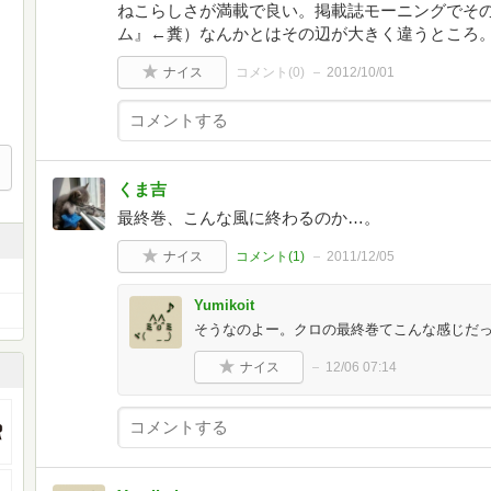
ねこらしさが満載で良い。掲載誌モーニングでそ
ム』←糞）なんかとはその辺が大きく違うところ
ナイス
コメント(
0
)
2012/10/01
くま吉
最終巻、こんな風に終わるのか…。
ナイス
コメント(
1
)
2011/12/05
Yumikoit
そうなのよー。クロの最終巻てこんな感じだ
ナイス
12/06 07:14