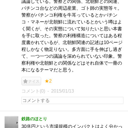
議論している。警察との関係、北朝鮮との関連、
パチンコ台などの周辺産業、ゴト師の実態等々。
警察がパチンコ利権を牛耳っているとかパチン
コ・マネーが北朝鮮に流れているとかいう噂はよ
く聞くが、その実態について知りたいと思い本書
を手に取った。警察の利権構造についてはある程
度書かれているが、北朝鮮関連の記述は10ページ
程しかなく物足りない。多方面に手を伸ばし過ぎ
て、一つ一つの議論を深められていない印象。警
察利権や北朝鮮との関係などはそれ自体で一冊の
本になるテーマだと思う。
★2
ナイス
コメント(0)
2015/01/13
鉄路のほとり
30兆円という市場規模のインパクトはよく分かっ