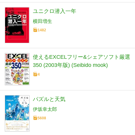
ユニクロ潜入一年
横田増生
1482
使えるEXCELフリー&シェアソフト厳選
350 (2003年版) (Seibido mook)
4
パズルと天気
伊坂幸太郎
5608