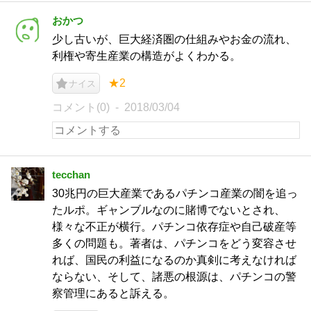
おかつ
少し古いが、巨大経済圏の仕組みやお金の流れ、
利権や寄生産業の構造がよくわかる。
★2
ナイス
コメント(0)
2018/03/04
tecchan
30兆円の巨大産業であるパチンコ産業の闇を追っ
たルポ。ギャンブルなのに賭博でないとされ、
様々な不正が横行。パチンコ依存症や自己破産等
多くの問題も。著者は、パチンコをどう変容させ
れば、国民の利益になるのか真剣に考えなければ
ならない、そして、諸悪の根源は、パチンコの警
察管理にあると訴える。