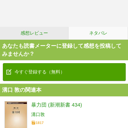
感想レビュー
ネタバレ
あなたも読書メーターに登録して感想を投稿して
みませんか？
今すぐ登録する（無料）
溝口 敦の関連本
暴力団 (新潮新書 434)
溝口敦
1817