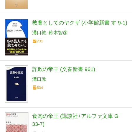
教養としてのヤクザ (小学館新書 す 9-1)
溝口敦
鈴木智彦
731
詐欺の帝王 (文春新書 961)
溝口敦
534
食肉の帝王 (講談社+アルファ文庫 G
33-7)