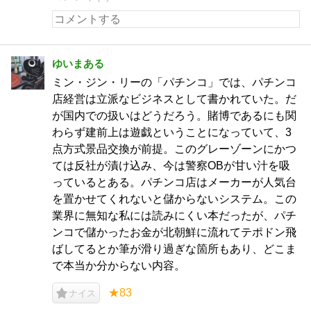
ゆいまある
ミン・ジン・リーの「パチンコ」では、パチンコ
店経営は立派なビジネスとして書かれていた。だ
が国内での扱いはどうだろう。賭博であるにも関
わらず建前上は遊戯ということになっていて、3
点方式景品交換が前提。このグレーゾーンにかつ
ては反社が漬け込み、今は警察OBが甘い汁を吸
っているとある。パチンコ店はメーカーが人気台
を置かせてくれないと儲からないシステム。この
業界に無知な私には読みにくい本だったが、パチ
ンコで儲かったお金が北朝鮮に流れてテポドン飛
ばしてるとか筆が滑り過ぎな箇所もあり、どこま
で本当か分からない内容。
★83
ナイス