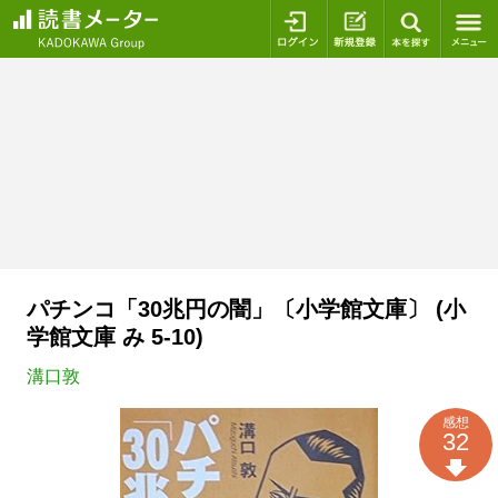
ログイン
新規登録
本を探
パチンコ「30兆円の闇」〔小学館文庫〕 (小
学館文庫 み 5-10)
溝口敦
感想
32