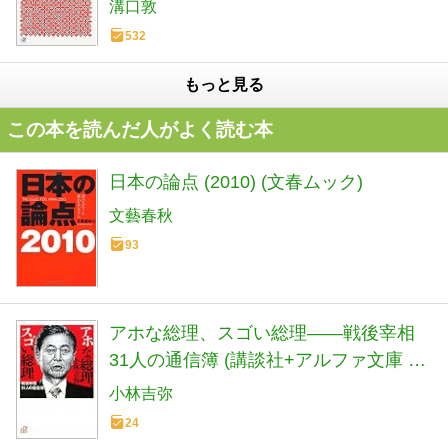
溝口敦
532
もっと見る
この本を読んだ人がよく読む本
日本の論点 (2010) (文春ムック)
文藝春秋
93
アホな総理、スゴい総理――戦後宰相
31人の通信簿 (講談社+アルファ文庫 E
22-6)
小林吉弥
24