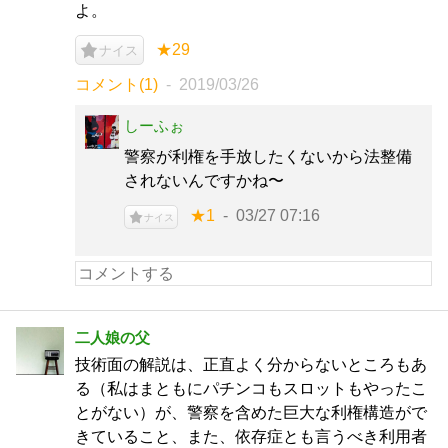
よ。
★29
ナイス
コメント(1)
2019/03/26
しーふぉ
警察が利権を手放したくないから法整備
されないんですかね〜
★1
03/27 07:16
ナイス
二人娘の父
技術面の解説は、正直よく分からないところもあ
る（私はまともにパチンコもスロットもやったこ
とがない）が、警察を含めた巨大な利権構造がで
きていること、また、依存症とも言うべき利用者