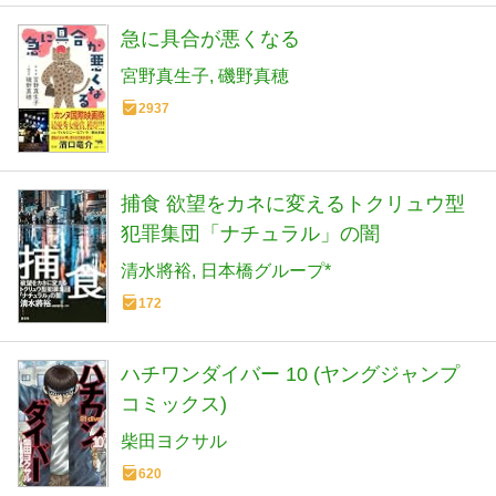
急に具合が悪くなる
宮野真生子
磯野真穂
2937
捕食 欲望をカネに変えるトクリュウ型
犯罪集団「ナチュラル」の闇
清水將裕
日本橋グループ*
172
ハチワンダイバー 10 (ヤングジャンプ
コミックス)
柴田ヨクサル
620