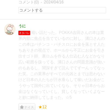
コメント(0)
2024/04/16
うに
暗い話だった。POKKA吉田さんの本は業
ネタバレ
界内部に焦点を当てているのに対し、溝口さんの
この本はパチンコ・パチスロにお金を落とす人た
ちありきの視点で、ホールから不正にお金を引き
出すゴト師、裏ロムを作る人仕込む人などかなり
広い範囲を扱ってる。溝口さんの問題意識が強い
のもあるし、闇深すぎて読んでてずーんってなっ
た笑。この業界がすべての元凶とまでは思わない
けど日本の人たちが汗水垂らして稼いだお金がこ
うやって国外に出ていくなら、そりゃ日本からお
金はなくなっていくし、貧しくなっていくよなー
と妙に納得してしまった。☆5
★12
ナイス