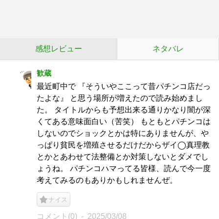
感想レビュー
ネタバレ
歓蔵
最近町中で 『そういやここって昔パチンコ店だっ
たよな』 と思う場所が増えたので読み始めまし
た。 タイトルからも予想出来る通りかなり闇が深
くてある意味面白い（苦笑） もともとパチンコは
しないのでショックとかは特にありませんが、や
っぱり貧民を増殖させるだけだからザイ◯真理教
とかとあわせて法整備とか対策しないとダメでし
ょうね。 パチンコハマってる皆様、読んで今一度
考えてみるのもありかもしれませんぜ。
ナイス
コメント(0)
2025/03/08