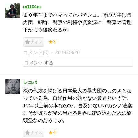
m1104m
１０年前までハマってたパチンコ。その大半は暴
力団、朝鮮、警察の利権や資金源に。警察の管理
下から今後変わるか。
★3
ナイス
コメント(0)
2019/08/20
レコバ
桜の代紋を掲げる日本最大の暴力団のしのぎとな
っている為、自浄作用の効かない業界という話。
15年以上前の本なので、言及はないがカジノ法案
こそが彼らが光の当たる世界に踏み込むだめの橋
頭堡なのだろうか。
★4
ナイス