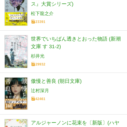
ス』大賞シリーズ)
松下龍之介
23391
世界でいちばん透きとおった物語 (新潮
文庫 す 31-2)
杉井光
29932
傲慢と善良 (朝日文庫)
辻村深月
42461
アルジャーノンに花束を〔新版〕(ハヤ