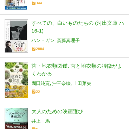
344
すべての、白いものたちの (河出文庫 ハ
16-1)
ハン・ガン
斎藤真理子
2884
苔・地衣類図鑑: 苔と地衣類の特徴がよ
くわかる
園田純寛
沖三奈絵
上田菜央
22
大人のための映画選び
井上一馬