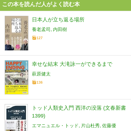
この本を読んだ人がよく読む本
日本人が立ち返る場所
養老孟司
内田樹
127
幸せな結末 大滝詠一ができるまで
萩原健太
136
トッド人類史入門 西洋の没落 (文春新書
1399)
エマニュエル・トッド
片山杜秀
佐藤優