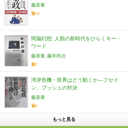
藤原肇
12
間脳幻想: 人類の新時代をひらくキー・
ワード
藤原肇
藤井尚治
7
湾岸危機・世界はどう動くか―フセイ
ン、ブッシュの対決
藤原肇
4
もっと見る