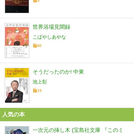
5
世界浴場見聞録
こばやしあやな
80
そうだったのか! 中東
池上彰
19
人気の本
一次元の挿し木 (宝島社文庫 『このミ