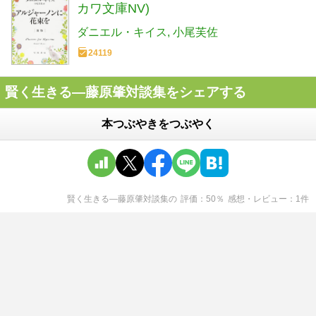
カワ文庫NV)
ダニエル・キイス
小尾芙佐
24119
賢く生きる―藤原肇対談集をシェアする
本つぶやきをつぶやく
賢く生きる―藤原肇対談集
の
評価
50
％
感想・レビュー
1
件