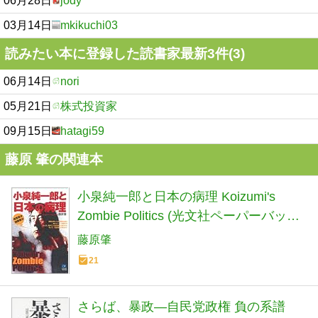
06月28日
jody
03月14日
mkikuchi03
読みたい本に登録した読書家最新3件(3)
06月14日
nori
05月21日
株式投資家
09月15日
hatagi59
藤原 肇の関連本
小泉純一郎と日本の病理 Koizumi's
Zombie Politics (光文社ペーパーバック
ス)
藤原肇
21
さらば、暴政―自民党政権 負の系譜