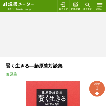
ログイン
新規登録
本を探
賢く生きる―藤原肇対談集
藤原肇
感想
1