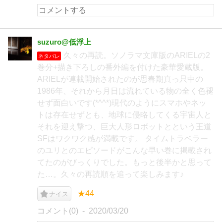
suzuro@低浮上
久々の再読。ソノラマ文庫版のARIELの2
ネタバレ
巻分+描き下ろしの番外編を付けた豪華愛蔵版。
ARIELが連載開始されたのが思春期真っ只中の
1986年、それから月日は流れている物の全く色褪
せず面白いです(*^^*)現代のようにスマホやネッ
トは存在せずとも、地球に侵略してくる宇宙人と
それを迎え撃つ、巨大人形ロボットとという王道
SFはワクワク感が満載です。 タイムトラベラー
のユリとのエピソードがこんな早い巻に掲載され
てたのがびっくりでした。もっと後半かと思って
た…。久々の再読順を追って楽しみます♪
★44
ナイス
コメント(0)
2020/03/20