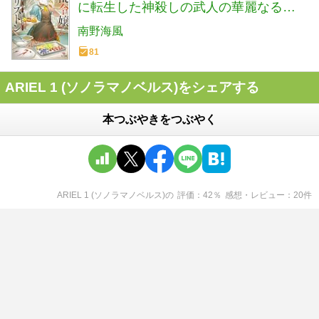
に転生した神殺しの武人の華麗なる無
双録 (HJ文庫 み 07-01-11)
南野海風
81
ARIEL 1 (ソノラマノベルス)をシェアする
本つぶやきをつぶやく
ARIEL 1 (ソノラマノベルス)
の
評価
42
％
感想・レビュー
20
件