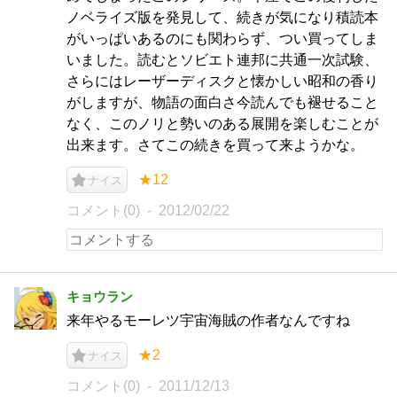
ノベライズ版を発見して、続きが気になり積読本
がいっぱいあるのにも関わらず、つい買ってしま
いました。読むとソビエト連邦に共通一次試験、
さらにはレーザーディスクと懐かしい昭和の香り
がしますが、物語の面白さ今読んでも褪せること
なく、このノリと勢いのある展開を楽しむことが
出来ます。さてこの続きを買って来ようかな。
★12
ナイス
コメント(0)
2012/02/22
キョウラン
来年やるモーレツ宇宙海賊の作者なんですね
★2
ナイス
コメント(0)
2011/12/13