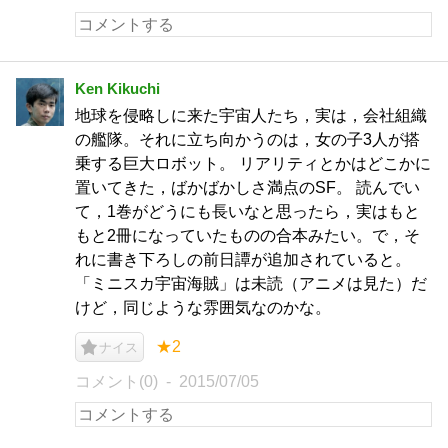
Ken Kikuchi
地球を侵略しに来た宇宙人たち，実は，会社組織
の艦隊。それに立ち向かうのは，女の子3人が搭
乗する巨大ロボット。 リアリティとかはどこかに
置いてきた，ばかばかしさ満点のSF。 読んでい
て，1巻がどうにも長いなと思ったら，実はもと
もと2冊になっていたものの合本みたい。で，そ
れに書き下ろしの前日譚が追加されていると。
「ミニスカ宇宙海賊」は未読（アニメは見た）だ
けど，同じような雰囲気なのかな。
★2
ナイス
コメント(0)
2015/07/05