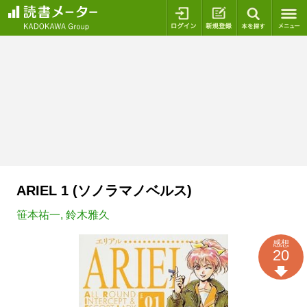
ログイン
新規登録
本を探
ARIEL 1 (ソノラマノベルス)
笹本祐一
,
鈴木雅久
感想
20