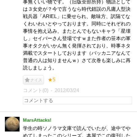
事無くいい物です。（旧版全部所持）物語として
は３女史が？今で言うなら時代錯誤の凡庸人型決
戦兵器「ARIEL」に乗せられ、敵味方、訳隔てな
くわいわいとやっております。同時にそれぞれの
事情を抱え込み、またとんでもないキャラ「星壊
し」セイバーさん登場ですｗまた作者の笹本の軍
事オタクがいかん無く発揮されており、時事ネタ
満載でスタートしております（バッカニアなんて
普通の人は知りませんｗ）さて次巻も楽しみに再
読しましょう。
★5
ナイス
コメント(0)
2012/03/24
MarsAttacks!
学生の時ソノラマ文庫で読んでいたが、途中でや
めてしまったこのシリーズ。本屋でこの復刊した