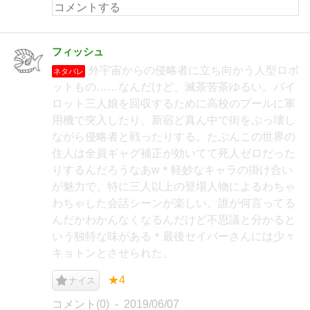
フィッシュ
外宇宙からの侵略者に立ち向かう人型ロボ
ネタバレ
ットもの……なんだけど、滅茶苦茶ゆるい。パイ
ロット三人娘を回収するために高校のプールに軍
用機で突入したり、新宿ど真ん中で街をぶっ壊し
ながら侵略者と戦ったりする。たぶんこの世界の
住人は全員ギャグ補正が効いてて死人ゼロだった
りするんだろうなあw＊軽妙なキャラの掛け合い
が魅力で、特に三人以上の登場人物によるわちゃ
わちゃした会話シーンが楽しい。誰が何言ってる
んだかわかんなくなるんだけど不思議と分かると
いう独特な味がある＊最後セイバーさんには少々
キョトンとさせられた。
★4
ナイス
コメント(0)
2019/06/07