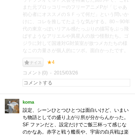
また元ブロッコリーのフリーアニメPが「じゃあ
初心者にオススメのＳＦって何だ」という問いか
けに、コレを推してたような気がする。80～90年
代の東京っぽいリアル感たっぷりの描写をぶっ飛
ばすようなアリエルや異星人の放つ怪獣たち。ゴ
ジラに対して国連対G対策室が放つメカたちの様
なこの力量さが個人的にツボ。面白かったです。
★4
ナイス
コメント(0)
2015/03/26
koma
設定、シーンひとつひとつは面白いけど、いまい
ち物語としての盛り上がり所が分からんかった。
SF ファンだと、設定だけでご飯三杯って感じな
のかなあ。赤字と戦う艦長や、宇宙の白兵戦は楽