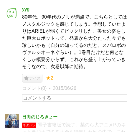
yyg
80年代、90年代のノリが満点で、こちらとしては
ノスタルジックを感じてしまう。予想していたよ
りはARIELが弱くてビックリした。美女の姿をし
た巨大ロボットって、発表から大分たった今でも
珍しいかも（自分の知ってるのだと、スパロボの
ヴァルシオーネぐらい）。1巻目だけだと何とな
くしか概要分からず、これから盛り上がっていき
そうなので、次巻以降に期待。
★2
ナイス
コメント(0)
2015/06/26
日向のじろきょー
電子書籍版で読了。某のら犬アニメPのネ
ネタバレ
ットラジオでＳＦ大会を特集した回の中で、これ