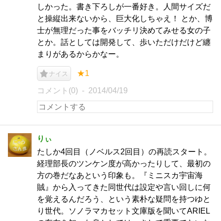
しかった。書き下ろしが一番好き。人間サイズだ
と操縦出来ないから、巨大化しちゃえ！ とか、博
士が無理だった事をバッチリ決めてみせる女の子
とか。話としては開発して、歩いただけだけど纏
まりがあるからかなー。
★1
ナイス
コメント(0)
2014/04/19
りぃ
たしか4回目（ノベルス2回目）の再読スタート。
経理部長のツンケン度が高かったりして、最初の
方の巻だなあという印象も。『ミニスカ宇宙海
賊』から入ってきた同世代は設定や言い回しに何
を覚えるんだろう、という素朴な疑問を持つゆと
り世代。ソノラマカセット文庫版を聞いてARIEL