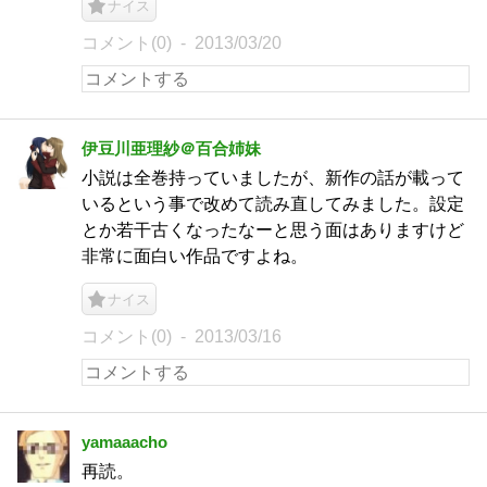
ナイス
コメント(0)
2013/03/20
伊豆川亜理紗＠百合姉妹
小説は全巻持っていましたが、新作の話が載って
いるという事で改めて読み直してみました。設定
とか若干古くなったなーと思う面はありますけど
非常に面白い作品ですよね。
ナイス
コメント(0)
2013/03/16
yamaaacho
再読。