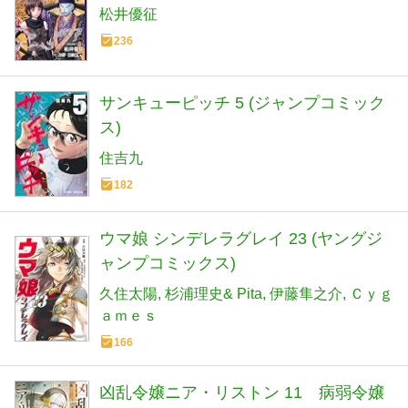
松井優征
236
サンキューピッチ 5 (ジャンプコミック
ス)
住吉九
182
ウマ娘 シンデレラグレイ 23 (ヤングジ
ャンプコミックス)
久住太陽
杉浦理史& Pita
伊藤隼之介
Ｃｙｇ
ａｍｅｓ
166
凶乱令嬢ニア・リストン 11 病弱令嬢