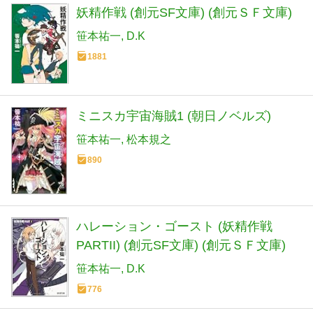
妖精作戦 (創元SF文庫) (創元ＳＦ文庫)
笹本祐一
D.K
1881
ミニスカ宇宙海賊1 (朝日ノベルズ)
笹本祐一
松本規之
890
ハレーション・ゴースト (妖精作戦
PARTII) (創元SF文庫) (創元ＳＦ文庫)
笹本祐一
D.K
776