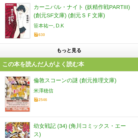
カーニバル・ナイト (妖精作戦PARTIII)
(創元SF文庫) (創元ＳＦ文庫)
笹本祐一
D.K
630
もっと見る
この本を読んだ人がよく読む本
倫敦スコーンの謎 (創元推理文庫)
米澤穂信
2546
幼女戦記 (34) (角川コミックス・エー
ス)