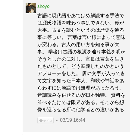
shoyo
古語に現代語をあてはめ解読する手法で
は源氏物語を味わう事はできない。形が
大事。古文を読むというのは歴史を辿る
事に等しい。 言葉は言い様によって意味
が変わる。古人の用い方を知る事が大
事。 学者は古語の根源を辿り本義を明か
そうとしたのに対し、宣長は言葉を生き
たものとして、どう転義したのかという
アプローチをした。 唐の文字が入ってき
て文字を知った日本人。和歌や神話をあ
らわすには漢語では無理があったろう。
音訓読みを併せるのが日本独特。 資料を
並べるだけでは限界がある。そこから想
像を巡らせる所に他学者との違いがある
03/19 16:44
ナイス