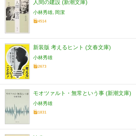
人間の建設 (新潮文庫)
小林秀雄
岡潔
4514
新装版 考えるヒント (文春文庫)
小林秀雄
2673
モオツァルト・無常という事 (新潮文庫)
小林秀雄
1831