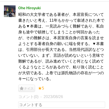
Ohe Hiroyuki
昭和の大文学者である著者が、本居宣長について
書きたいと考え、11年もかかって叙述された本で
ある▼本書は、一見読みづらく難解であり、私自
身も途中で頓挫してしまうことが何回かあった
が、その難解さは、本居宣長自身の言葉を読ませ
ようとする著者自身の願いに端を発する。▼本書
は、引用部分が長大である。当然現代語訳などつ
いていない。まず、言語が読めないという意味で
難解であるが、読み進めていくと何となく読めて
くるようなところがあるので、粘り強く読むこと
が大切である。上巻では源氏物語の存在が一つの
キーになっている。
★5
ナイス
コメント(0)
2023/08/26