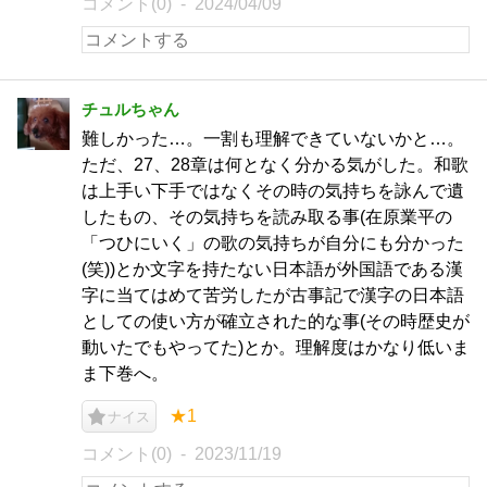
コメント(0)
2024/04/09
チュルちゃん
難しかった…。一割も理解できていないかと…。
ただ、27、28章は何となく分かる気がした。和歌
は上手い下手ではなくその時の気持ちを詠んで遺
したもの、その気持ちを読み取る事(在原業平の
「つひにいく」の歌の気持ちが自分にも分かった
(笑))とか文字を持たない日本語が外国語である漢
字に当てはめて苦労したが古事記で漢字の日本語
としての使い方が確立された的な事(その時歴史が
動いたでもやってた)とか。理解度はかなり低いま
ま下巻へ。
★1
ナイス
コメント(0)
2023/11/19