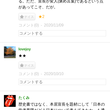
る。ただ、宣長が変人(褒め言葉)であるという点
があってこそ、だが。
★2
ナイス
コメント(0)
2020/11/09
lovejoy
★★
ナイス
コメント(0)
2020/10/10
たくみ
歴史書ではなく、本居宣長を題材にして「日本の