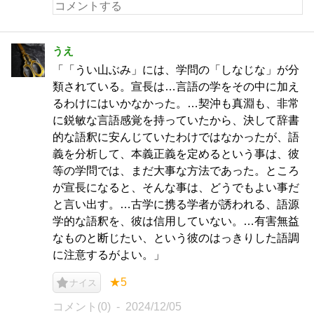
うえ
「「うい山ぶみ」には、学問の「しなじな」が分
類されている。宣長は…言語の学をその中に加え
るわけにはいかなかった。…契沖も真淵も、非常
に鋭敏な言語感覚を持っていたから、決して辞書
的な語釈に安んじていたわけではなかったが、語
義を分析して、本義正義を定めるという事は、彼
等の学問では、まだ大事な方法であった。ところ
が宣長になると、そんな事は、どうでもよい事だ
と言い出す。…古学に携る学者が誘われる、語源
学的な語釈を、彼は信用していない。…有害無益
なものと断じたい、という彼のはっきりした語調
に注意するがよい。」
★5
ナイス
コメント(0)
2024/12/05