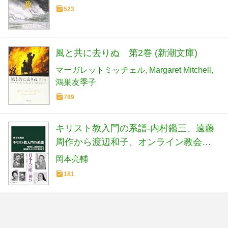
523
風と共に去りぬ 第2巻 (新潮文庫)
マーガレットミッチェル
Margaret Mitchell
鴻巣友季子
789
キリスト教入門の系譜-内村鑑三、遠藤
周作から渡辺和子、オンライン教会ま
で (中公新書 2893)
岡本亮輔
181
眠れなくなるほど面白い 図解 疲労回復
の話: 科学的に正しい疲労回復法を専門