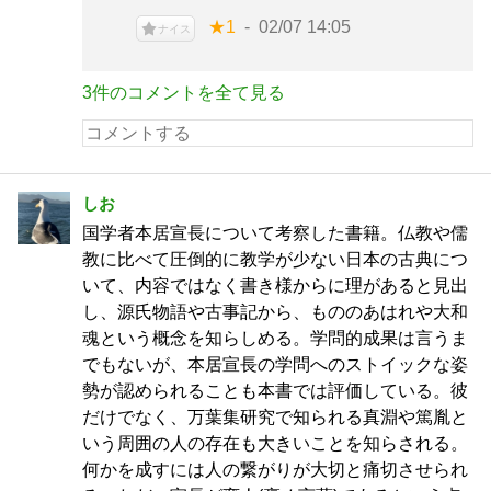
★1
02/07 14:05
ナイス
3件のコメントを全て見る
しお
国学者本居宣長について考察した書籍。仏教や儒
教に比べて圧倒的に教学が少ない日本の古典につ
いて、内容ではなく書き様からに理があると見出
し、源氏物語や古事記から、もののあはれや大和
魂という概念を知らしめる。学問的成果は言うま
でもないが、本居宣長の学問へのストイックな姿
勢が認められることも本書では評価している。彼
だけでなく、万葉集研究で知られる真淵や篤胤と
いう周囲の人の存在も大きいことを知らされる。
何かを成すには人の繋がりが大切と痛切させられ