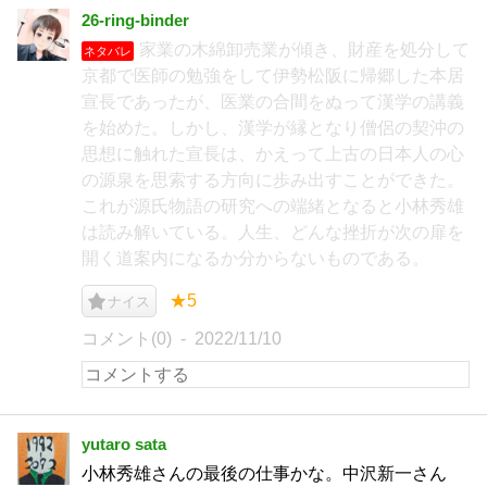
26-ring-binder
家業の木綿卸売業が傾き、財産を処分して
ネタバレ
京都で医師の勉強をして伊勢松阪に帰郷した本居
宣長であったが、医業の合間をぬって漢学の講義
を始めた。しかし、漢学が縁となり僧侶の契沖の
思想に触れた宣長は、かえって上古の日本人の心
の源泉を思索する方向に歩み出すことができた。
これが源氏物語の研究への端緒となると小林秀雄
は読み解いている。人生、どんな挫折が次の扉を
開く道案内になるか分からないものである。
★5
ナイス
コメント(0)
2022/11/10
yutaro sata
小林秀雄さんの最後の仕事かな。中沢新一さん