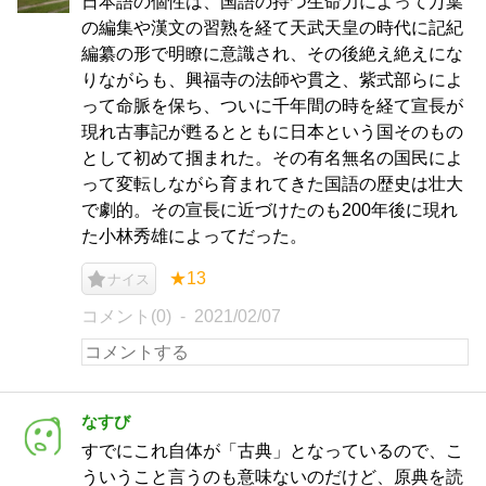
日本語の個性は、国語の持つ生命力によって万葉
の編集や漢文の習熟を経て天武天皇の時代に記紀
編纂の形で明瞭に意識され、その後絶え絶えにな
りながらも、興福寺の法師や貫之、紫式部らによ
って命脈を保ち、ついに千年間の時を経て宣長が
現れ古事記が甦るとともに日本という国そのもの
として初めて掴まれた。その有名無名の国民によ
って変転しながら育まれてきた国語の歴史は壮大
で劇的。その宣長に近づけたのも200年後に現れ
た小林秀雄によってだった。
★13
ナイス
コメント(0)
2021/02/07
なすび
すでにこれ自体が「古典」となっているので、こ
ういうこと言うのも意味ないのだけど、原典を読