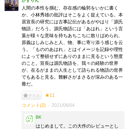
かずりん
人間の本性を掴む、存在感の輪郭をいかに書く
か、小林秀雄の批評はそこをよく捉えている。本
居宣長の研究には古事記伝があるがやはり「源氏
物語」だろう。源氏物語には「あはれ」という言
葉が様々な意味を持ちあちこちに散りばめられ、
原義はしみじみと人、物、事に寄り添う感じを云
う。「もののあはれ」とはイメージを記録や理性
によって整頓せずにありのままに見るという態度
のこと。宣長は源氏物語を、我々の経験の世界
が、在るがままの人生として語られる物語の世界
でもあると見る。難解さがまさるが深みのある一
冊だ。
★11
ナイス
コメント(2)
2021/06/04
BK
はじめまして。この大作のレビューとし