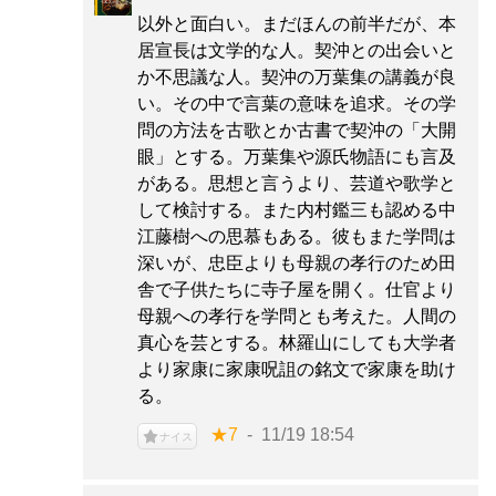
以外と面白い。まだほんの前半だが、本
居宣長は文学的な人。契沖との出会いと
か不思議な人。契沖の万葉集の講義が良
い。その中で言葉の意味を追求。その学
問の方法を古歌とか古書で契沖の「大開
眼」とする。万葉集や源氏物語にも言及
がある。思想と言うより、芸道や歌学と
して検討する。また内村鑑三も認める中
江藤樹への思慕もある。彼もまた学問は
深いが、忠臣よりも母親の孝行のため田
舎で子供たちに寺子屋を開く。仕官より
母親への孝行を学問とも考えた。人間の
真心を芸とする。林羅山にしても大学者
より家康に家康呪詛の銘文で家康を助け
る。
★7
11/19 18:54
ナイス