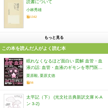
読書について
小林秀雄
1342
もっと見る
この本を読んだ人がよく読む本
眠れなくなるほど面白い 図解 血管・血
液の話: 血管・血液のギモンを専門医が
すべて解決!
栗原毅
栗原丈徳
56
太平記（下） (光文社古典新訳文庫 K-A
ン 3-2)