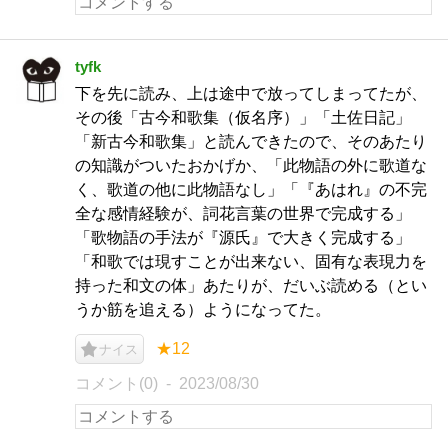
tyfk
下を先に読み、上は途中で放ってしまってたが、
その後「古今和歌集（仮名序）」「土佐日記」
「新古今和歌集」と読んできたので、そのあたり
の知識がついたおかげか、「此物語の外に歌道な
く、歌道の他に此物語なし」「『あはれ』の不完
全な感情経験が、詞花言葉の世界で完成する」
「歌物語の手法が『源氏』で大きく完成する」
「和歌では現すことが出来ない、固有な表現力を
持った和文の体」あたりが、だいぶ読める（とい
うか筋を追える）ようになってた。
★12
ナイス
コメント(0)
2023/08/30