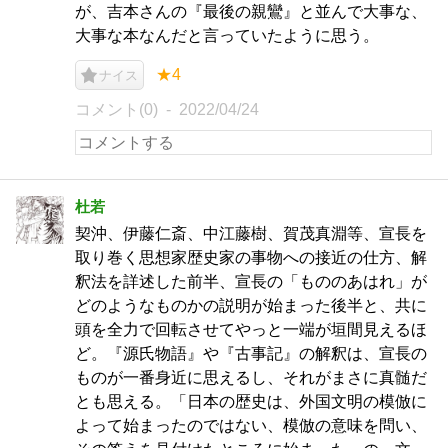
が、吉本さんの『最後の親鸞』と並んで大事な、
大事な本なんだと言っていたように思う。
★4
ナイス
コメント(0)
2022/04/24
杜若
契沖、伊藤仁斎、中江藤樹、賀茂真淵等、宣長を
取り巻く思想家歴史家の事物への接近の仕方、解
釈法を詳述した前半、宣長の「もののあはれ」が
どのようなものかの説明が始まった後半と、共に
頭を全力で回転させてやっと一端が垣間見えるほ
ど。『源氏物語』や『古事記』の解釈は、宣長の
ものが一番身近に思えるし、それがまさに真髄だ
とも思える。「日本の歴史は、外国文明の模倣に
よって始まったのではない、模倣の意味を問い、