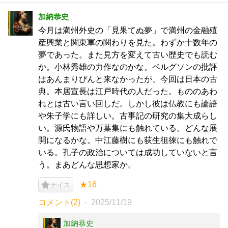
加納恭史
今月は満州外史の「見果てぬ夢」で満州の金融殖
産興業と関東軍の関わりを見た。わずか十数年の
夢であった。また見方を変えて古い歴史でも読む
か。小林秀雄の力作なのかな。ベルグソンの批評
はあんまりぴんと来なかったが、今回は日本の古
典。本居宣長は江戸時代の人だった。もののあわ
れとは古い言い回しだ。しかし彼は仏教にも論語
や朱子学にも詳しい。古事記の研究の集大成らし
い。源氏物語や万葉集にも触れている。どんな展
開になるかな。中江藤樹にも荻生徂徠にも触れで
いる。孔子の政治については成功していないと言
う。まあどんな思想家か。
★16
ナイス
コメント(2)
2025/11/19
加納恭史