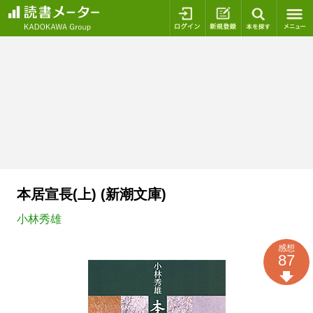
ログイン
新規登録
本を探
本居宣長(上) (新潮文庫)
小林秀雄
感想
87