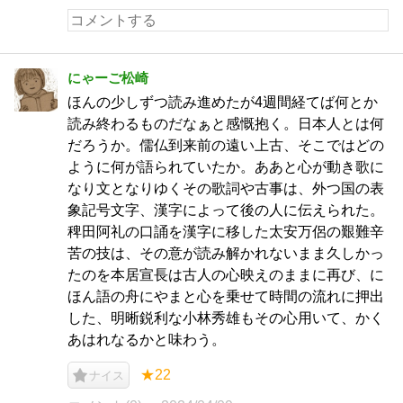
にゃーご松崎
ほんの少しずつ読み進めたが4週間経てば何とか
読み終わるものだなぁと感慨抱く。日本人とは何
だろうか。儒仏到来前の遠い上古、そこではどの
ように何が語られていたか。ああと心が動き歌に
なり文となりゆくその歌詞や古事は、外つ国の表
象記号文字、漢字によって後の人に伝えられた。
稗田阿礼の口誦を漢字に移した太安万侶の艱難辛
苦の技は、その意が読み解かれないまま久しかっ
たのを本居宣長は古人の心映えのままに再び、に
ほん語の舟にやまと心を乗せて時間の流れに押出
した、明晰鋭利な小林秀雄もその心用いて、かく
あはれなるかと味わう。
★22
ナイス