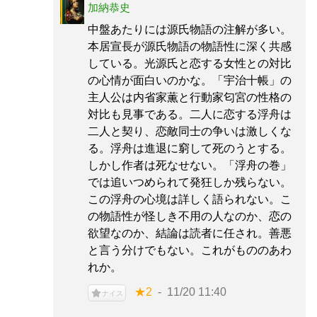
加納恭史
中盤あたりには源氏物語の注解が多い。
本居宣長が源氏物語の物語性に深く共感
している。光源氏と恋する女性との対比
の心情が面白いのかな。「宇治十帳」の
主人公は内省家薫と行動家匂宮の性格の
対比も見事である。二人に恋する浮舟は
二人と契り、恋敵同士の争いは激しくな
る。浮舟は進退に窮して死のうとする。
しかし作者は死なせない。「浮舟の巻」
では追いつめられて発狂しか残らない。
この浮舟の心境は詳しく語られない。こ
の物語性が怪しき不用の人なのか、恋の
欲望なのか、結論は読者に任され。善悪
と言う分けでもない。これがもののあわ
れか。
★2
11/20 11:40
ナイス