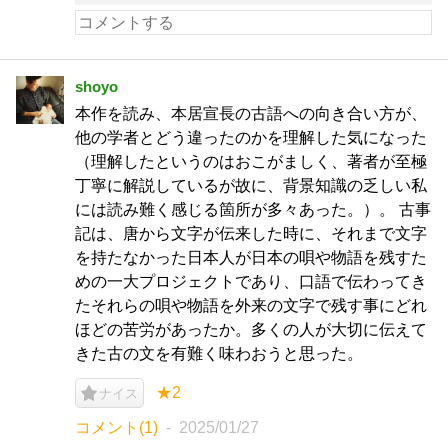
shoyo
本作を読み、本居宣長の古語への向き合い方が、
他の学者とどう違ったのかを理解した気になった
（理解したというのはおこがましく、著者が至極
丁寧に解説しているが故に、背景知識の乏しい私
には読み難く感じる箇所が多々あった。）。 古事
記は、唐から文字が伝来した時に、それまで文字
を持たなかった日本人が日本の唄や物語を残すた
めの一大プロジェクトであり、口語で伝わってき
たそれらの唄や物語を外来の文字で残す事にどれ
ほどの苦労があったか。多くの人が大切に伝えて
きた古の文を有難く味わおうと思った。
★2
ナイス
コメント(1)
2025/01/27