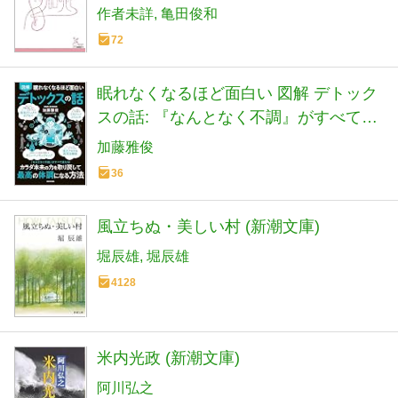
作者未詳
亀田俊和
72
眠れなくなるほど面白い 図解 デトック
スの話: 『なんとなく不調』がすべて消
える! カラダ本来の力を取り戻して 最高
加藤雅俊
の体調になる方法
36
風立ちぬ・美しい村 (新潮文庫)
堀辰雄
堀辰雄
4128
米内光政 (新潮文庫)
阿川弘之