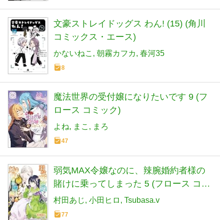
文豪ストレイドッグス わん! (15) (角川
コミックス・エース)
かないねこ
朝霧カフカ
春河35
8
魔法世界の受付嬢になりたいです 9 (フ
ロース コミック)
よね
まこ
まろ
47
弱気MAX令嬢なのに、辣腕婚約者様の
賭けに乗ってしまった 5 (フロース コミ
ック)
村田あじ
小田ヒロ
Tsubasa.v
77