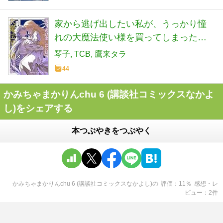
家から逃げ出したい私が、うっかり憧
れの大魔法使い様を買ってしまったら
(コミック)(8) (ガンガンコミックス
琴子
TCB
鷹来タラ
ONLINE)
44
かみちゃまかりんchu 6 (講談社コミックスなかよ
し)をシェアする
本つぶやきをつぶやく
かみちゃまかりんchu 6 (講談社コミックスなかよし)
の
評価
11
％
感想・レ
ビュー
2
件