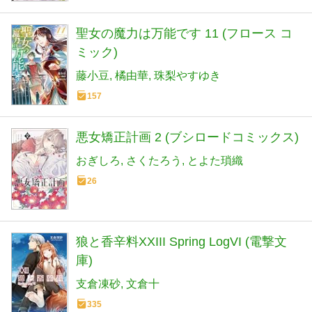
聖女の魔力は万能です 11 (フロース コ
ミック)
藤小豆
橘由華
珠梨やすゆき
157
悪女矯正計画 2 (ブシロードコミックス)
おぎしろ
さくたろう
とよた瑣織
26
狼と香辛料XXIII Spring LogVI (電撃文
庫)
支倉凍砂
文倉十
335