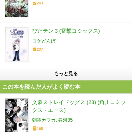
243
ぴたテン 3 (電撃コミックス)
コゲどんぼ
237
もっと見る
この本を読んだ人がよく読む本
文豪ストレイドッグス (28) (角川コミッ
クス・エース)
朝霧カフカ
春河35
165