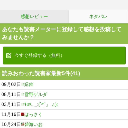
感想レビュー
ネタバレ
あなたも読書メーターに登録して感想を投稿して
みませんか？
今すぐ登録する（無料）
読みおわった読書家最新5件(41)
09月02日
緑鈴
08月11日
雪野ゲルダ
03月11日
ｷﾛｸ..._:(´ཀ`」 ∠):
11月16日
はっさく
10月24日
碧海いお